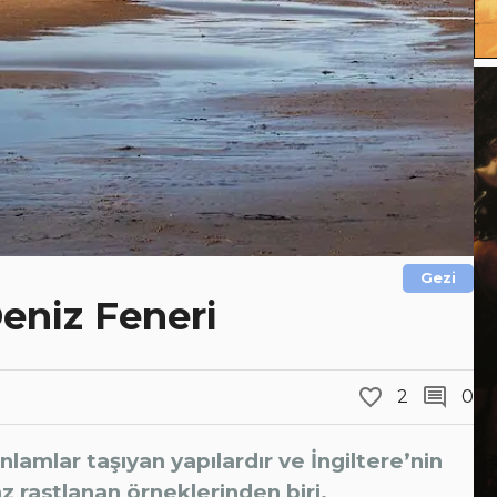
Gezi
eniz Feneri
2
0
lamlar taşıyan yapılardır ve İngiltere’nin
z rastlanan örneklerinden biri.