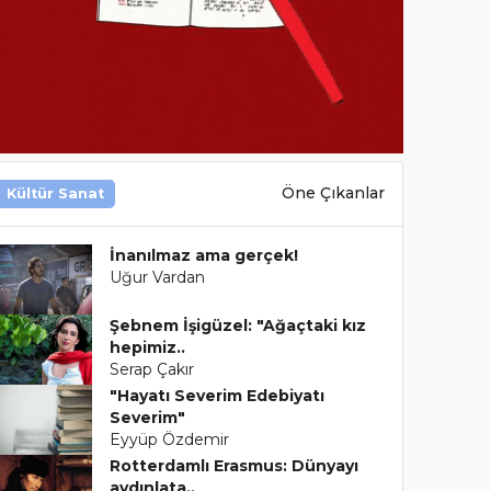
Öne Çıkanlar
Kültür Sanat
İnanılmaz ama gerçek!
Uğur Vardan
Şebnem İşigüzel: "Ağaçtaki kız
hepimiz..
Serap Çakır
"Hayatı Severim Edebiyatı
Severim"
Eyyüp Özdemir
Rotterdamlı Erasmus: Dünyayı
aydınlata..