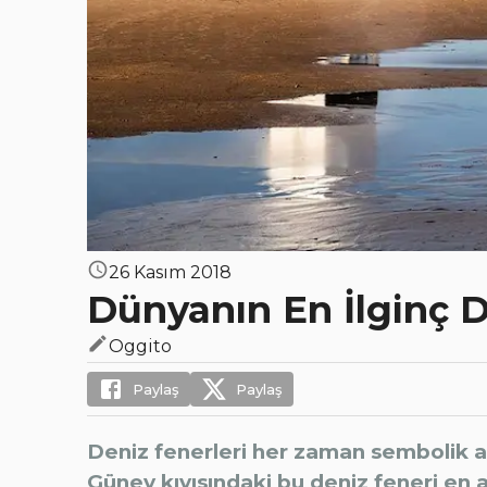
26 Kasım 2018
Dünyanın En İlginç D
Oggito
Paylaş
Paylaş
Deniz fenerleri her zaman sembolik an
Güney kıyısındaki bu deniz feneri en a