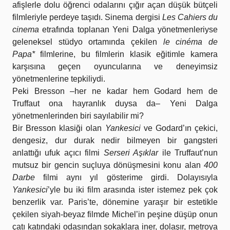
afişlerle dolu öğrenci odalarını çığır açan düşük bütçeli
filmleriyle perdeye taşıdı. Sinema dergisi
Les Cahiers du
cinema
etrafında toplanan Yeni Dalga yönetmenleriyse
geleneksel stüdyo ortamında çekilen
le cinéma de
Papa*
filmlerine, bu filmlerin klasik eğitimle kamera
karşısına geçen oyuncularına ve deneyimsiz
yönetmenlerine tepkiliydi.
Peki Bresson –her ne kadar hem Godard hem de
Truffaut ona hayranlık duysa da– Yeni Dalga
yönetmenlerinden biri sayılabilir mi?
Bir Bresson klasiği olan
Yankesici
ve Godard’ın çekici,
dengesiz, dur durak nedir bilmeyen bir gangsteri
anlattığı ufuk açıcı filmi
Serseri Aşıklar
ile Truffaut’nun
mutsuz bir gencin suçluya dönüşmesini konu alan
400
Darbe
filmi aynı yıl gösterime girdi. Dolayısıyla
Yankesici
’yle bu iki film arasında ister istemez pek çok
benzerlik var. Paris’te, dönemine yaraşır bir estetikle
çekilen siyah-beyaz filmde Michel’in peşine düşüp onun
çatı katındaki odasından sokaklara iner, dolaşır, metroya