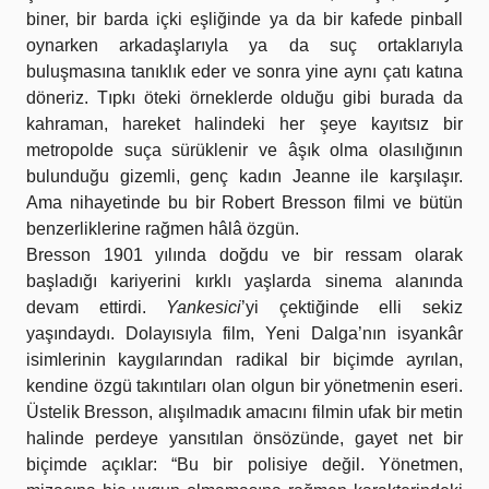
biner, bir barda içki eşliğinde ya da bir kafede pinball
oynarken arkadaşlarıyla ya da suç ortaklarıyla
buluşmasına tanıklık eder ve sonra yine aynı çatı katına
döneriz. Tıpkı öteki örneklerde olduğu gibi burada da
kahraman, hareket halindeki her şeye kayıtsız bir
metropolde suça sürüklenir ve âşık olma olasılığının
bulunduğu gizemli, genç kadın Jeanne ile karşılaşır.
Ama nihayetinde bu bir Robert Bresson filmi ve bütün
benzerliklerine rağmen hâlâ özgün.
Bresson 1901 yılında doğdu ve bir ressam olarak
başladığı kariyerini kırklı yaşlarda sinema alanında
devam ettirdi.
Yankesici
’yi çektiğinde elli sekiz
yaşındaydı. Dolayısıyla film, Yeni Dalga’nın isyankâr
isimlerinin kaygılarından radikal bir biçimde ayrılan,
kendine özgü takıntıları olan olgun bir yönetmenin eseri.
Üstelik Bresson, alışılmadık amacını filmin ufak bir metin
halinde perdeye yansıtılan önsözünde, gayet net bir
biçimde açıklar: “Bu bir polisiye değil. Yönetmen,