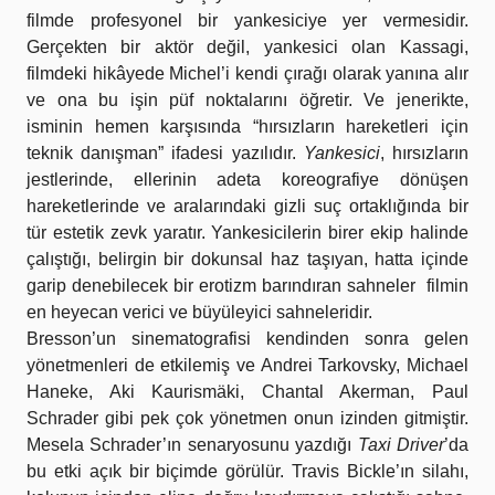
filmde profesyonel bir yankesiciye yer vermesidir.
Gerçekten bir aktör değil, yankesici olan Kassagi,
filmdeki hikâyede Michel’i kendi çırağı olarak yanına alır
ve ona bu işin püf noktalarını öğretir. Ve jenerikte,
isminin hemen karşısında “hırsızların hareketleri için
teknik danışman” ifadesi yazılıdır.
Yankesici
, hırsızların
jestlerinde, ellerinin adeta koreografiye dönüşen
hareketlerinde ve aralarındaki gizli suç ortaklığında bir
tür estetik zevk yaratır. Yankesicilerin birer ekip halinde
çalıştığı, belirgin bir dokunsal haz taşıyan, hatta içinde
garip denebilecek bir erotizm barındıran sahneler filmin
en heyecan verici ve büyüleyici sahneleridir.
Bresson’un sinematografisi kendinden sonra gelen
yönetmenleri de etkilemiş ve Andrei Tarkovsky, Michael
Haneke, Aki Kaurismäki, Chantal Akerman, Paul
Schrader gibi pek çok yönetmen onun izinden gitmiştir.
Mesela Schrader’ın senaryosunu yazdığı
Taxi Driver
’da
bu etki açık bir biçimde görülür. Travis Bickle’ın silahı,