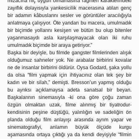
mizacına hiç uygun olmamasına rağmen karakterindeki
zayıflık dolayısıyla yankesicilik macerasına atılan genç
bir adamın kâbuslarını sesler ve görüntüler aracılığıyla
anlatmaya çalışıyor. Öte yandan bu macera, umulmadık
bir biçimde yollarını kesişen ve bütün bu olup bitenler
yaşanmasaydı asla karşılaşmayacak olan iki ruhu
umulmadık biçimde bir araya getiriyor.”
Başka bir deyişle, bu filmde gangster filmlerinden alışık
olduğumuz sahneler yok. Ne arabalar birbirini kovalar
ne de insanlar birbirini öldürür. Oysa Godard, şaka yollu
da olsa “film yapmak için ihtiyacınız olan tek şey bir
kadın ve bir silah,” demişti. Bresson’un yapmış olduğu
bu ayrıksı açıklamaysa adeta sanatsal bir beyan.
Başkalarının sinemasıyla -ki ona göre çoğu zaman
özgün olmaktan uzak, filme alınmış bir tiyatrodur-
kendisinin peşine düştüğü, yalınlığın ve sadeliğin ön
planda olduğu film anlayışı arasında ayrım yapar ve
sinematografiyi, anlamın büyük ölçüde kurgu
aşamasında ortaya çıktığı ya da kendi deyişiyle “filmin