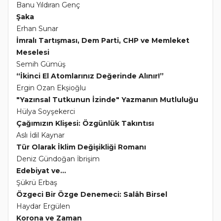
Banu Yıldıran Genç
Şaka
Erhan Sunar
İmralı Tartışması, Dem Parti, CHP ve Memleket
Meselesi
Semih Gümüş
“İkinci El Atomlarınız Değerinde Alınır!”
Ergin Ozan Ekşioğlu
"Yazınsal Tutkunun İzinde" Yazmanın Mutluluğu
Hülya Soyşekerci
Çağımızın Klişesi: Özgünlük Takıntısı
Aslı İdil Kaynar
Tür Olarak İklim Değişikliği Romanı
Deniz Gündoğan İbrişim
Edebiyat ve...
Şükrü Erbaş
Özgeci Bir Özge Denemeci: Salâh Birsel
Haydar Ergülen
Korona ve Zaman