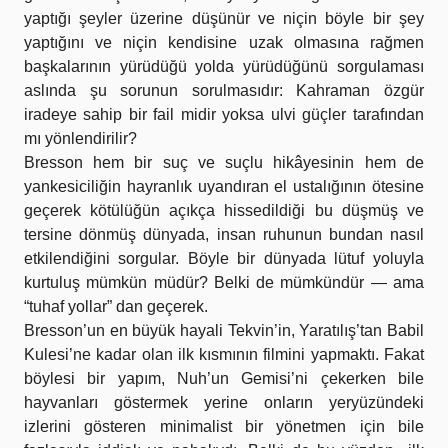
yaptığı şeyler üzerine düşünür ve niçin böyle bir şey
yaptığını ve niçin kendisine uzak olmasına rağmen
başkalarının yürüdüğü yolda yürüdüğünü sorgulaması
aslında şu sorunun sorulmasıdır: Kahraman özgür
iradeye sahip bir fail midir yoksa ulvi güçler tarafından
mı yönlendirilir?
Bresson hem bir suç ve suçlu hikâyesinin hem de
yankesiciliğin hayranlık uyandıran el ustalığının ötesine
geçerek kötülüğün açıkça hissedildiği bu düşmüş ve
tersine dönmüş dünyada, insan ruhunun bundan nasıl
etkilendiğini sorgular. Böyle bir dünyada lütuf yoluyla
kurtuluş mümkün müdür? Belki de mümkündür — ama
“tuhaf yollar” dan geçerek.
Bresson’un en büyük hayali Tekvin’in, Yaratılış’tan Babil
Kulesi’ne kadar olan ilk kısmının filmini yapmaktı. Fakat
böylesi bir yapım, Nuh’un Gemisi’ni çekerken bile
hayvanları göstermek yerine onların yeryüzündeki
izlerini gösteren minimalist bir yönetmen için bile