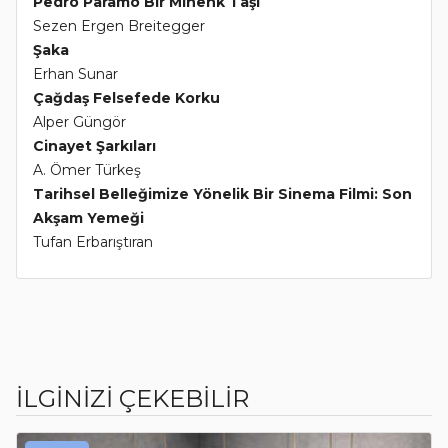
Pedro Paramo Bir Mihenk Taşı
Sezen Ergen Breitegger
Şaka
Erhan Sunar
Çağdaş Felsefede Korku
Alper Güngör
Cinayet Şarkıları
A. Ömer Türkeş
Tarihsel Belleğimize Yönelik Bir Sinema Filmi: Son
Akşam Yemeği
Tufan Erbarıştıran
İLGİNİZİ ÇEKEBİLİR