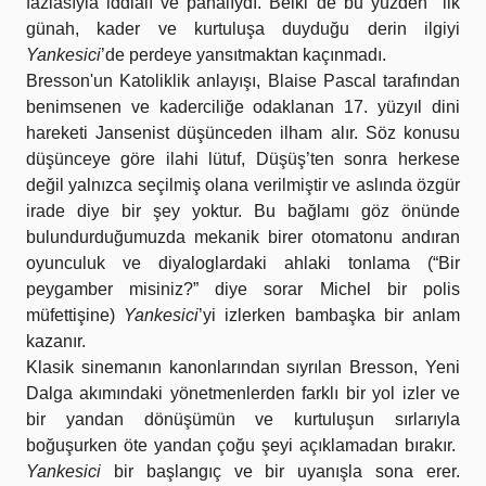
fazlasıyla iddialı ve pahalıydı. Belki de bu yüzden ilk
günah, kader ve kurtuluşa duyduğu derin ilgiyi
Yankesici
’de perdeye yansıtmaktan kaçınmadı.
Bresson'un Katoliklik anlayışı, Blaise Pascal tarafından
benimsenen ve kaderciliğe odaklanan 17. yüzyıl dini
hareketi Jansenist düşünceden ilham alır. Söz konusu
düşünceye göre ilahi lütuf, Düşüş’ten sonra herkese
değil yalnızca seçilmiş olana verilmiştir ve aslında özgür
irade diye bir şey yoktur. Bu bağlamı göz önünde
bulundurduğumuzda mekanik birer otomatonu andıran
oyunculuk ve diyaloglardaki ahlaki tonlama (“Bir
peygamber misiniz?” diye sorar Michel bir polis
müfettişine)
Yankesici
’yi izlerken bambaşka bir anlam
kazanır.
Klasik sinemanın kanonlarından sıyrılan Bresson, Yeni
Dalga akımındaki yönetmenlerden farklı bir yol izler ve
bir yandan dönüşümün ve kurtuluşun sırlarıyla
boğuşurken öte yandan çoğu şeyi açıklamadan bırakır.
Yankesici
bir başlangıç ve bir uyanışla sona erer.