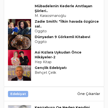
Mübadelenin Kederle Anıtlaşan
Şiirleri..
M. Karaosmanoğlu
Zadie Smith: "İlkin havada özgürce
sal..
Oggito
Dünyadan 9 Görkemli Kitabevi
Oggito
Asi Kızlara Uykudan Önce
Hikâyeler-2
Hep Kitap
Gençlik Edebiyatı
Behçet Çelik
Öne Çıkanlar
Edebiyat
Kenzaburo Oe Neden Kendini