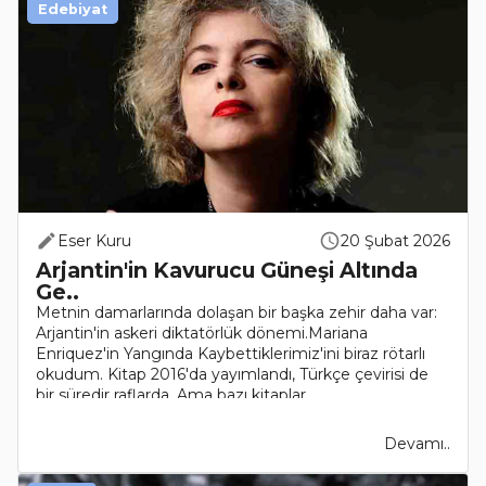
Edebiyat
Eser Kuru
20 Şubat 2026
Arjantin'in Kavurucu Güneşi Altında
Ge..
Metnin damarlarında dolaşan bir başka zehir daha var:
Arjantin'in askeri diktatörlük dönemi.Mariana
Enriquez'in Yangında Kaybettiklerimiz'ini biraz rötarlı
okudum. Kitap 2016'da yayımlandı, Türkçe çevirisi de
bir süredir raflarda. Ama bazı kitaplar..
Devamı..