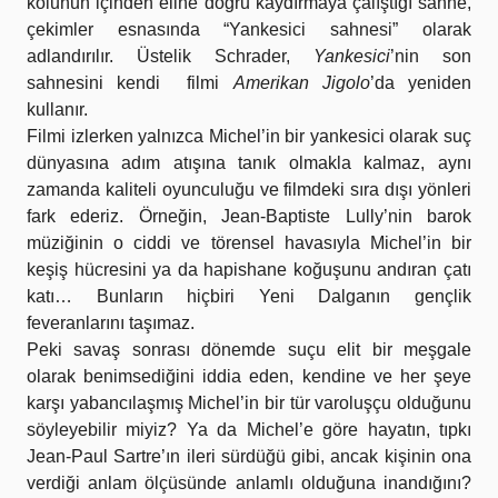
kolunun içinden eline doğru kaydırmaya çalıştığı sahne,
çekimler esnasında “Yankesici sahnesi” olarak
adlandırılır. Üstelik Schrader,
Yankesici
’nin son
sahnesini kendi filmi
Amerikan Jigolo
’da yeniden
kullanır.
Filmi izlerken yalnızca Michel’in bir yankesici olarak suç
dünyasına adım atışına tanık olmakla kalmaz, aynı
zamanda kaliteli oyunculuğu ve filmdeki sıra dışı yönleri
fark ederiz. Örneğin, Jean-Baptiste Lully’nin barok
müziğinin o ciddi ve törensel havasıyla Michel’in bir
keşiş hücresini ya da hapishane koğuşunu andıran çatı
katı… Bunların hiçbiri Yeni Dalganın gençlik
feveranlarını taşımaz.
Peki savaş sonrası dönemde suçu elit bir meşgale
olarak benimsediğini iddia eden, kendine ve her şeye
karşı yabancılaşmış Michel’in bir tür varoluşçu olduğunu
söyleyebilir miyiz? Ya da Michel’e göre hayatın, tıpkı
Jean-Paul Sartre’ın ileri sürdüğü gibi, ancak kişinin ona
verdiği anlam ölçüsünde anlamlı olduğuna inandığını?