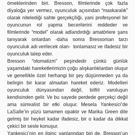
örneklerinden biri. Bresson, filmlerinde çok fazla
diyaloğa yer vermez, oyunculuk açısından “maskaralık”
olarak nitelediği sahte gerçekçiliği, yani profesyonel bir
oyuncunun rol yapma becerilerini reddeder ve
filmlerinde “model” olarak adlandırdığı amatörlere şans
tanıyarak onlardan -daha sonra Bressonian tarzı
oyunculuk adı verilecek olan- tonlamasız ve ifadesiz bir
oyunculuk talep eder.
Bresson “otomatizm” peşindedir çünkü günlük
yaşamdaki hareketlerimizin çoğu alışkanlıklardan oluşur
ve genellikle özel herhangi bir şey düşünmeden ya da
belirgin bir karar almadan hareket ederiz. Modelleri
oyunculuk dünyasından değil, bilfiil varoluşun
kendisinden gelir. Ve bu sayede perdede gerçekçi değil
ama sürrealist bir etki oluşur. Mesela
Yankesici
’de
LaSalle’in yüzü tamamen opaktır ve Marika Green dile
gelmiş bir heykel kadar ifadesiz, bir o kadar da dikkat
çekici bir sesle konuşur.
Yankesici’nin en ilginç yanlarından biri de, Bresson’un