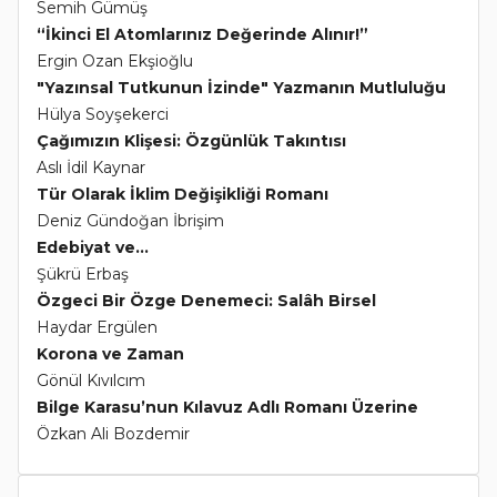
Semih Gümüş
“İkinci El Atomlarınız Değerinde Alınır!”
Ergin Ozan Ekşioğlu
"Yazınsal Tutkunun İzinde" Yazmanın Mutluluğu
Hülya Soyşekerci
Çağımızın Klişesi: Özgünlük Takıntısı
Aslı İdil Kaynar
Tür Olarak İklim Değişikliği Romanı
Deniz Gündoğan İbrişim
Edebiyat ve...
Şükrü Erbaş
Özgeci Bir Özge Denemeci: Salâh Birsel
Haydar Ergülen
Korona ve Zaman
Gönül Kıvılcım
Bilge Karasu’nun Kılavuz Adlı Romanı Üzerine
Özkan Ali Bozdemir