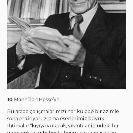
10
Mann’dan Hesse’ye,
Bu arada çalışmalarımızı harikulade bir azimle
sona erdiriyoruz, ama eserlerimiz büyük
ihtimalle “kıyıya vuracak, yıkıntılar içindeki bir
gemi enkazı gibi boylu boyunca uzanacak ve