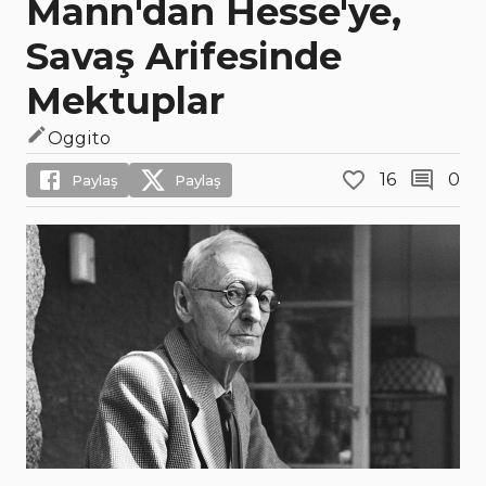
Mann'dan Hesse'ye,
Savaş Arifesinde
Mektuplar
Oggito
16
0
Paylaş
Paylaş