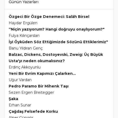
Günün Yazarları
Özgeci Bir Özge Denemeci: Salâh Birsel
Haydar Ergülen
“Niçin yazıyorum? Hangi doğruyu onaylıyorum?"
Fulya Kılınçarslan
İyi Öyküden Söz Ettiğimizde Sözünü Ettiklerimiz*
Banu Yıldıran Genç
Balzac, Dickens, Dostoyevski, Zweig: Üç Büyük
Usta'yı neden okumalısınız?
Erdinç Akkoyunlu
Yeni Bir Evrim Kapımızı Çalarken...
Uğur Vardan
Pedro Paramo Bir Mihenk Taşı
Sezen Ergen Breitegger
Şaka
Erhan Sunar
Çağdaş Felsefede Korku
Alper Güngör