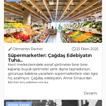
Clémentin Rachet
23 Ekim 2025
Süpermarketler: Çağdaş Edebiyatın
Tuha..
Kent merkezlerindeki esnaf işletmeleri birer birer
kapanıp büyük işletmeler şehir dışına taşınadursun,
görünüşe bakılırsa yazarların süpermarketlere olan ilgisi
hiç azalmıyor. Çağdaş edebiyatın, Annie Ernaux’dan
Michel Houellebecq’e ka..
Devamı..
Kültür Sanat