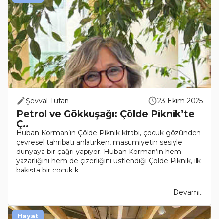
Şevval Tufan
23 Ekim 2025
Petrol ve Gökkuşağı: Çölde Piknik’te
Ç..
Huban Korman’ın Çölde Piknik kitabı, çocuk gözünden
çevresel tahribatı anlatırken, masumiyetin sesiyle
dünyaya bir çağrı yapıyor. Huban Korman’ın hem
yazarlığını hem de çizerliğini üstlendiği Çölde Piknik, ilk
bakışta bir çocuk k..
Devamı..
Hayat