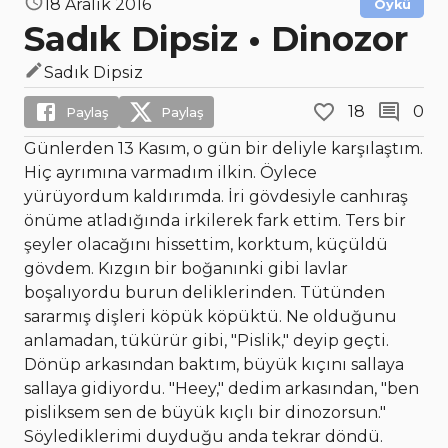
18 Aralık 2016
Öykü
Sadık Dipsiz • Dinozor
Sadık Dipsiz
18
0
Paylaş
Paylaş
Günlerden 13 Kasım, o gün bir deliyle karşılaştım.
Hiç ayrımına varmadım ilkin. Öylece
yürüyordum kaldırımda. İri gövdesiyle canhıraş
önüme atladığında irkilerek fark ettim. Ters bir
şeyler olacağını hissettim, korktum, küçüldü
gövdem. Kızgın bir boğanınki gibi lavlar
boşalıyordu burun deliklerinden. Tütünden
sararmış dişleri köpük köpüktü. Ne olduğunu
anlamadan, tükürür gibi, "Pislik," deyip geçti.
Dönüp arkasından baktım, büyük kıçını sallaya
sallaya gidiyordu. "Heey," dedim arkasından, "ben
pisliksem sen de büyük kıçlı bir dinozorsun."
Söylediklerimi duyduğu anda tekrar döndü.