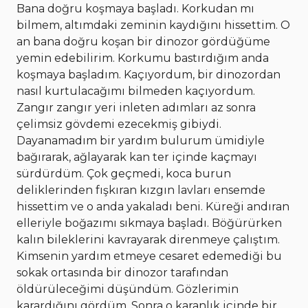
Bana doğru koşmaya başladı. Korkudan mı
bilmem, altımdaki zeminin kaydığını hissettim. O
an bana doğru koşan bir dinozor gördüğüme
yemin edebilirim. Korkumu bastırdığım anda
koşmaya başladım. Kaçıyordum, bir dinozordan
nasıl kurtulacağımı bilmeden kaçıyordum.
Zangır zangır yeri inleten adımları az sonra
çelimsiz gövdemi ezecekmiş gibiydi.
Dayanamadım bir yardım bulurum ümidiyle
bağırarak, ağlayarak kan ter içinde kaçmayı
sürdürdüm. Çok geçmedi, koca burun
deliklerinden fışkıran kızgın lavları ensemde
hissettim ve o anda yakaladı beni. Küreği andıran
elleriyle boğazımı sıkmaya başladı. Böğürürken
kalın bileklerini kavrayarak direnmeye çalıştım.
Kimsenin yardım etmeye cesaret edemediği bu
sokak ortasında bir dinozor tarafından
öldürüleceğimi düşündüm. Gözlerimin
karardığını gördüm. Sonra o karanlık içinde bir