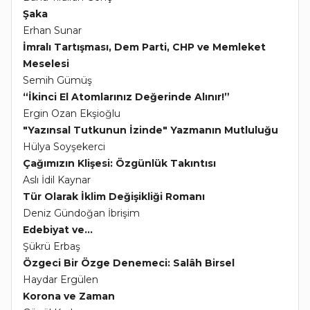
Şaka
Erhan Sunar
İmralı Tartışması, Dem Parti, CHP ve Memleket
Meselesi
Semih Gümüş
“İkinci El Atomlarınız Değerinde Alınır!”
Ergin Ozan Ekşioğlu
"Yazınsal Tutkunun İzinde" Yazmanın Mutluluğu
Hülya Soyşekerci
Çağımızın Klişesi: Özgünlük Takıntısı
Aslı İdil Kaynar
Tür Olarak İklim Değişikliği Romanı
Deniz Gündoğan İbrişim
Edebiyat ve...
Şükrü Erbaş
Özgeci Bir Özge Denemeci: Salâh Birsel
Haydar Ergülen
Korona ve Zaman