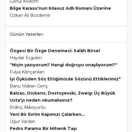
Gönül Kıvılcım
Bilge Karasu’nun Kılavuz Adlı Romanı Üzerine
Özkan Ali Bozdemir
Günün Yazarları
Özgeci Bir Özge Denemeci: Salâh Birsel
Haydar Ergülen
“Niçin yazıyorum? Hangi doğruyu onaylıyorum?"
Fulya Kılınçarslan
İyi Öyküden Söz Ettiğimizde Sözünü Ettiklerimiz*
Banu Yıldıran Genç
Balzac, Dickens, Dostoyevski, Zweig: Üç Büyük
Usta'yı neden okumalısınız?
Erdinç Akkoyunlu
Yeni Bir Evrim Kapımızı Çalarken...
Uğur Vardan
Pedro Paramo Bir Mihenk Taşı