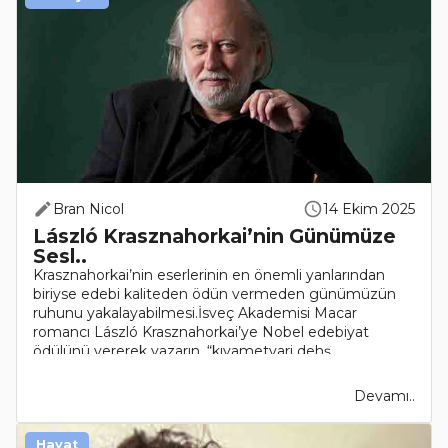
Bran Nicol
14 Ekim 2025
László Krasznahorkai’nin Günümüze
Sesl..
Krasznahorkai’nin eserlerinin en önemli yanlarından
biriyse edebi kaliteden ödün vermeden günümüzün
ruhunu yakalayabilmesi.İsveç Akademisi Macar
romancı László Krasznahorkai’ye Nobel edebiyat
ödülünü vererek yazarın, “kıyametvari dehş..
Devamı..
Hayat