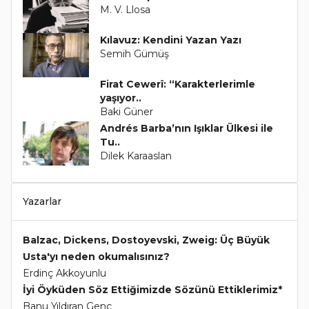
M. V. Llosa
Kılavuz: Kendini Yazan Yazı
Semih Gümüş
Firat Cewerî: “Karakterlerimle
yaşıyor..
Baki Güner
Andrés Barba’nın Işıklar Ülkesi ile
Tu..
Dilek Karaaslan
Yazarlar
Balzac, Dickens, Dostoyevski, Zweig: Üç Büyük
Usta'yı neden okumalısınız?
Erdinç Akkoyunlu
İyi Öyküden Söz Ettiğimizde Sözünü Ettiklerimiz*
Banu Yıldıran Genç