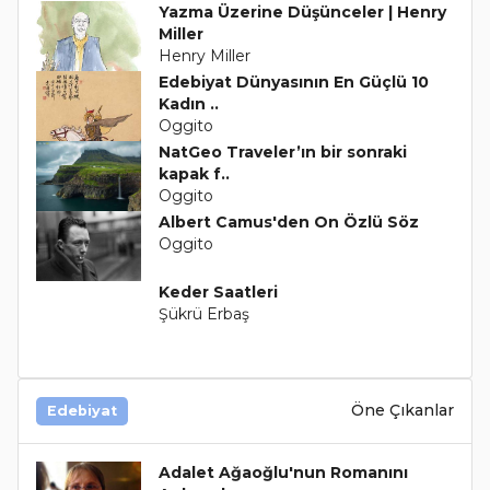
Yazma Üzerine Düşünceler | Henry
Miller
Henry Miller
Edebiyat Dünyasının En Güçlü 10
Kadın ..
Oggito
NatGeo Traveler’ın bir sonraki
kapak f..
Oggito
Albert Camus'den On Özlü Söz
Oggito
Keder Saatleri
Şükrü Erbaş
Öne Çıkanlar
Edebiyat
Adalet Ağaoğlu'nun Romanını