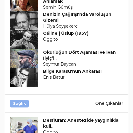
Anlamak
Semih Gümüş
Denizin Çağırışı'nda Varoluşun
Gizemi
Hülya Soyşekerci
Céline | Üslup (1957)
Oggito
Okurluğun Dört Aşaması ve İvan
İlyiç’i..
Seymur Baycan
Bilge Karasu'nun Ankarası
Enis Batur
Öne Çıkanlar
Sağlık
Desfluran: Anestezide yaygınlıkla
kull..
Oggito