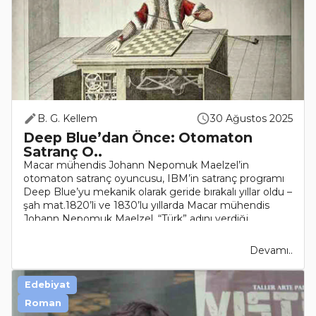
B. G. Kellem
30 Ağustos 2025
Deep Blue’dan Önce: Otomaton
Satranç O..
Macar mühendis Johann Nepomuk Maelzel’in
otomaton satranç oyuncusu, IBM’in satranç programı
Deep Blue’yu mekanik olarak geride bırakalı yıllar oldu –
şah mat.1820’li ve 1830’lu yıllarda Macar mühendis
Johann Nepomuk Maelzel, “Türk” adını verdiği
otomaton ..
Devamı..
Edebiyat
Roman