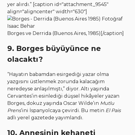
yer alırdı.” [caption id="attachment_9545"
align="aligncenter" width="630"]
Borges ve Derrida (Buenos Aires, 1985)[/caption]
9. Borges büyüyünce ne
olacaktı?
“Hayatın babamdan esirgediği yazar olma
yazgısını üstlenmek zorunda kalacağım
neredeyse anlaşılmıştı,” diyor. Altı yaşında
Cervantes’in esinlediği düşsel hikâyeler yazan
Borges, dokuz yaşında Oscar Wilde’ın
Mutlu
Prens
’ini İspanyolcaya çevirdi. Bu metin
El Pais
adlı yerel gazetede yayımlandı.
10. Annesinin kehaneti