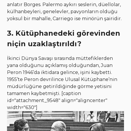
anlatır Borges. Palermo aykırı seslerin, düellolar,
külhanbeyleri, genelevler, pavyonların olduğu
yoksul bir mahalle, Carriego ise minörün şairidir.
3. Kütüphanedeki görevinden
niçin uzaklaştırıldı?
İkinci Dünya Savaşı sırasında müttefiklerden
yana olduğunu açıklamış olduğundan, Juan
Peron 1946’da iktidara gelince, işini kaybetti.
1955’te Peron devrilince Ulusal Kütüphane’nin
müdürlüğüne getirildiğinde görme yetisini
tamamen kaybetmişti. [caption
id="attachment_9548" align="aligncenter"
width="630"]