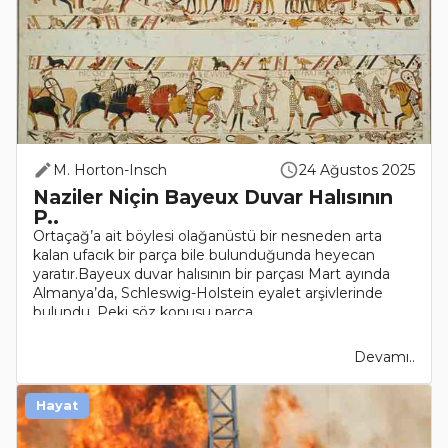
M. Horton-Insch
24 Ağustos 2025
Naziler Niçin Bayeux Duvar Halısının
P..
Ortaçağ’a ait böylesi olağanüstü bir nesneden arta
kalan ufacık bir parça bile bulunduğunda heyecan
yaratır.Bayeux duvar halısının bir parçası Mart ayında
Almanya’da, Schleswig-Holstein eyalet arşivlerinde
bulundu. Peki söz konusu parça..
Devamı..
Hayat