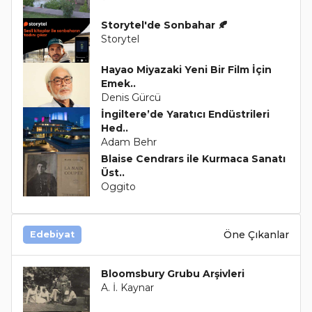
Storytel'de Sonbahar 🍂
Storytel
Hayao Miyazaki Yeni Bir Film İçin
Emek..
Denis Gürcü
İngiltere’de Yaratıcı Endüstrileri
Hed..
Adam Behr
Blaise Cendrars ile Kurmaca Sanatı
Üst..
Oggito
Öne Çıkanlar
Edebiyat
Bloomsbury Grubu Arşivleri
A. İ. Kaynar