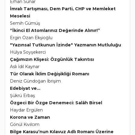
Erhan Sunar
İmralı Tartışması, Dem Parti, CHP ve Memleket
Meselesi
Semih Gümüş
“İkinci El Atomlarınız Değerinde Alınır!”
Ergin Ozan Ekşioğlu
"Yazınsal Tutkunun İzinde" Yazmanın Mutluluğu
Hülya Soyşekerci
Çağımızın Klişesi: Özgünlük Takıntısı
Aslı İdil Kaynar
Tür Olarak İklim Değişikliği Romanı
Deniz Gündoğan İbrişim
Edebiyat ve...
Şükrü Erbaş
Özgeci Bir Özge Denemeci: Salâh Birsel
Haydar Ergülen
Korona ve Zaman
Gönül Kıvılcım
Bilge Karasu’nun Kılavuz Adlı Romanı Üzerine