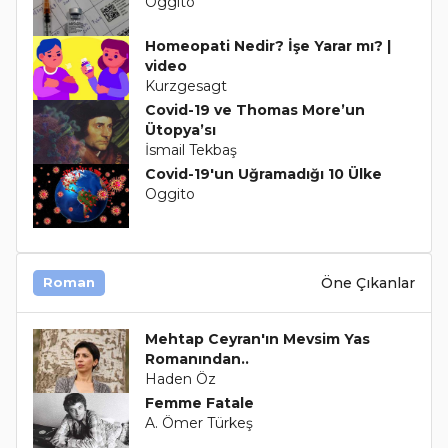
Oggito
Homeopati Nedir? İşe Yarar mı? |
video
Kurzgesagt
Covid-19 ve Thomas More’un
Ütopya’sı
İsmail Tekbaş
Covid-19'un Uğramadığı 10 Ülke
Oggito
Öne Çıkanlar
Roman
Mehtap Ceyran'ın Mevsim Yas
Romanından..
Haden Öz
Femme Fatale
A. Ömer Türkeş