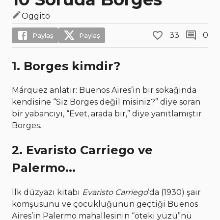
Oggito
33
0
Paylaş
Paylaş
1. Borges kimdir?
Márquez anlatır: Buenos Aires’in bir sokağında
kendisine “Siz Borges değil misiniz?” diye soran
bir yabancıyı, “Evet, arada bir,” diye yanıtlamıştır
Borges.
2. Evaristo Carriego ve
Palermo...
İlk düzyazı kitabı
Evaristo Carriego
’da (1930) şair
komşusunu ve çocukluğunun geçtiği Buenos
Aires’in Palermo mahallesinin “öteki yüzü”nü