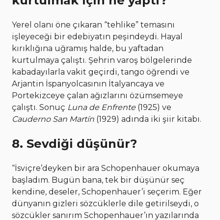
kurtulmak için ne yaptı?
Yerel olanı öne çıkaran “tehlike” temasını
işleyeceği bir edebiyatın peşindeydi. Hayal
kırıklığına uğramış halde, bu yaftadan
kurtulmaya çalıştı. Şehrin varoş bölgelerinde
kabadayılarla vakit geçirdi, tango öğrendi ve
Arjantin İspanyolcasının İtalyancaya ve
Portekizceye çalan ağızlarını özümsemeye
çalıştı. Sonuç
Luna de Enfrente
(1925) ve
Cauderno San Martín
(1929) adında iki şiir kitabı.
8. Sevdiği düşünür?
“İsviçre’deyken bir ara Schopenhauer okumaya
başladım. Bugün bana, tek bir düşünür seç
kendine, deseler, Schopenhauer’i seçerim. Eğer
dünyanın gizleri sözcüklerle dile getirilseydi, o
sözcükler sanırım Schopenhauer’ın yazılarında