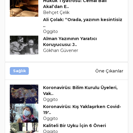
Hukuk Tiyatrosu: Cemal Bâli
Akal’dan E..
Behçet Çelik
Ali Çolak: “Orada, yazının kesintisiz
..
Oggito
Alman Yazınının Yaratıcı
Koruyucusu: J..
Gökhan Güvener
Öne Çıkanlar
Sağlık
Koronavirüs: Bilim Kurulu Üyeleri,
Vak..
Oggito
Koronavirüs: Kış Yaklaşırken Covid-
19'..
Oggito
Kaliteli Bir Uyku İçin 6 Öneri
Oggito