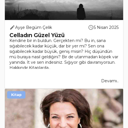
Ayşe Begüm Çelik
5 Nisan 2025
Celladın Güzel Yüzü
Kendine bir in buldun. Gerçekten mi? Bu in, sana
sığabilecek kadar küçük, dar bir yer mi? Sen ona
sığabilecek kadar büyük, geniş misin? Hiç düşündün
mü buraya nasıl geldiğini? Bir de utanmadan köpek var
yanında. İt ve sen indesiniz. Sığıyor gibi davranıyorsun.
Hakkındır.Kitaplarda..
Devamı..
Kitap