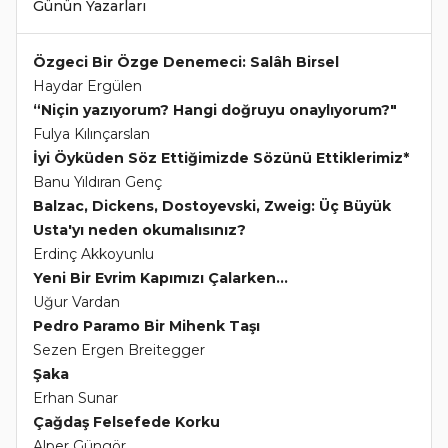
Günün Yazarları
Özgeci Bir Özge Denemeci: Salâh Birsel
Haydar Ergülen
“Niçin yazıyorum? Hangi doğruyu onaylıyorum?"
Fulya Kılınçarslan
İyi Öyküden Söz Ettiğimizde Sözünü Ettiklerimiz*
Banu Yıldıran Genç
Balzac, Dickens, Dostoyevski, Zweig: Üç Büyük
Usta'yı neden okumalısınız?
Erdinç Akkoyunlu
Yeni Bir Evrim Kapımızı Çalarken...
Uğur Vardan
Pedro Paramo Bir Mihenk Taşı
Sezen Ergen Breitegger
Şaka
Erhan Sunar
Çağdaş Felsefede Korku
Alper Güngör