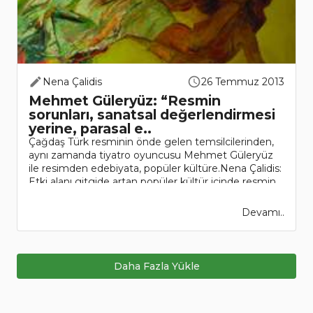
Nena Çalidis
26 Temmuz 2013
Mehmet Güleryüz: “Resmin
sorunları, sanatsal değerlendirmesi
yerine, parasal e..
Çağdaş Türk resminin önde gelen temsilcilerinden,
aynı zamanda tiyatro oyuncusu Mehmet Güleryüz
ile resimden edebiyata, popüler kültüre.Nena Çalidis:
Etki alanı gitgide artan popüler kültür içinde resmin
yeri n..
Devamı..
Daha Fazla Yükle