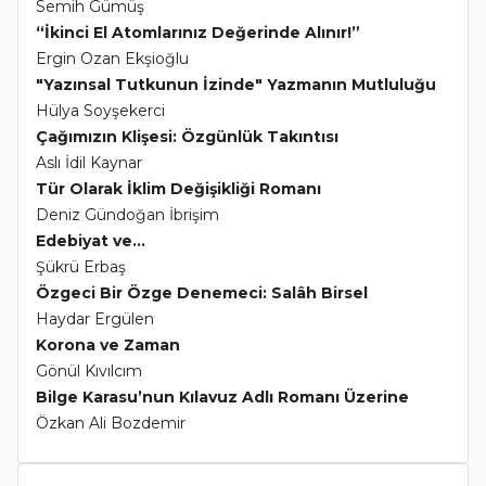
Semih Gümüş
“İkinci El Atomlarınız Değerinde Alınır!”
Ergin Ozan Ekşioğlu
"Yazınsal Tutkunun İzinde" Yazmanın Mutluluğu
Hülya Soyşekerci
Çağımızın Klişesi: Özgünlük Takıntısı
Aslı İdil Kaynar
Tür Olarak İklim Değişikliği Romanı
Deniz Gündoğan İbrişim
Edebiyat ve...
Şükrü Erbaş
Özgeci Bir Özge Denemeci: Salâh Birsel
Haydar Ergülen
Korona ve Zaman
Gönül Kıvılcım
Bilge Karasu’nun Kılavuz Adlı Romanı Üzerine
Özkan Ali Bozdemir