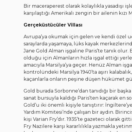
Bir maceraperest olarak kolaylıkla yasadışı iş
karşılaştığı Amerikalı zengin bir ailenin kızı M
Gerçeküstücüler Villası
Avrupa’ya okumak için gelen ve kendi özel u
saraylarda yaşamaya, lüks kayak merkezlerind
Jane Gold Alman işgaline Paris’te tanık olur. B
olduğu için Almanların hızla işgal ettiği yer
amacıyla Marsilya’ya geçer. Henüz Alman işga
kontrolündeki Marsilya 1940’ta aşırı kalabalık
kaçanlarla onların peşine düşen hükümet güçler
Gold burada Sorbonne’dan tanıdığı bir başka 
sanat bursuyla kaldığı Paris’ten kaçarak en 
Gold’u iki önemli kişiyle tanıştırır: İngiltere
Yardım Komitesi’nde çalışan bir aydın. Birincis
kişi Varian Fry’dır. 1935’te gazeteci olarak gi
Fry Nazilere karşı kararlılıkla yazmakla yetin