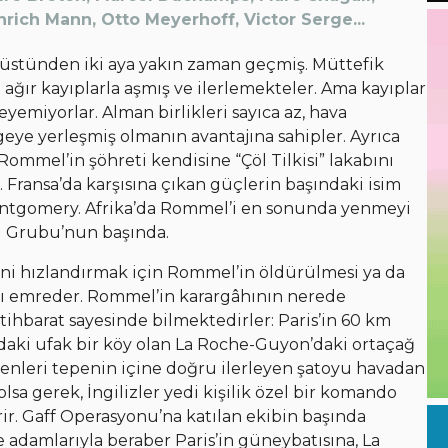
rich Mann, Otto Meyerhoff, Victor Serge...
üstünden iki aya yakın zaman geçmiş. Müttefik
 ağır kayıplarla aşmış ve ilerlemekteler. Ama kayıplar
eyemiyorlar. Alman birlikleri sayıca az, hava
geye yerleşmiş olmanın avantajına sahipler. Ayrıca
Rommel’in şöhreti kendisine “Çöl Tilkisi” lakabını
 Fransa’da karşısına çıkan güçlerin başındaki isim
ntgomery. Afrika’da Rommel’i en sonunda yenmeyi
u Grubu’nun başında.
ini hızlandırmak için Rommel’in öldürülmesi ya da
ını emreder. Rommel’in karargâhının nerede
ihbarat sayesinde bilmektedirler: Paris’in 60 km
ndaki ufak bir köy olan La Roche-Guyon’daki ortaçağ
enleri tepenin içine doğru ilerleyen şatoyu havadan
a gerek, İngilizler yedi kişilik özel bir komando
ir. Gaff Operasyonu’na katılan ekibin başında
 adamlarıyla beraber Paris’in güneybatısına, La