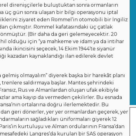
rel direnişçilerle buluştuktan sonra ormanların
 üç gün sonra ulaşan bir bilgi operasyonu iptal
lerini ziyaret eden Rommel’in otomobili bir İngiliz
dan çıkmıştır. Rommel kafatasındaki üç çatlak
dönmüştür. (Bir daha da geri gelemeyecektir. 20
ahil olduğu için “ya mahkeme ve idam ya da intihar
nda ikincisini seçecek, 14 Ekim 1944’te siyanür
ği kazadan kaynaklandığı ilan edilerek devlet
 gelmiş olmayalım” diyerek başka bir harekât planı
, trenlere saldırmaya başlar. Mantes şehrindeki
 Fransız, Rus ve Almanlardan oluşan ufak ekibiyle
amazlar ama kayıp da vermeden çekilirler. Bu esnada
ansa’nın ortalarına doğru ilerlemektedir. Bu
ldan geri dönerler, yer yer ormanlardan geçerek, yer
ndarmaların sağladıkları üniformaları giyerek 12
 Paris’in kurtuluşu ve Alman ordularının Fransa’dan
 mesafedeki Langres’da kurulan bir SAS operasyon