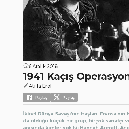
6 Aralık 2018
1941 Kaçış Operasyo
Atilla Erol
Paylaş
Paylaş
İkinci Dünya Savaşı’nın başları. Fransa’nın
da olduğu küçük bir grup, birçok sanatçı ve
arasında kimler yok ki: Hannah Arendt, An