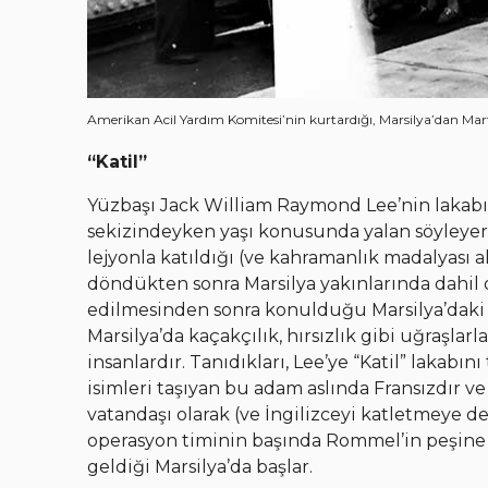
Amerikan Acil Yardım Komitesi’nin kurtardığı, Marsilya’dan Mart
“Katil”
Yüzbaşı Jack William Raymond Lee’nin lakabı 
sekizindeyken yaşı konusunda yalan söyleyere
lejyonla katıldığı (ve kahramanlık madalyası a
döndükten sonra Marsilya yakınlarında dahil o
edilmesinden sonra konulduğu Marsilya’daki S
Marsilya’da kaçakçılık, hırsızlık gibi uğraşl
insanlardır. Tanıdıkları, Lee’ye “Katil” lakabın
isimleri taşıyan bu adam aslında Fransızdır 
vatandaşı olarak (ve İngilizceyi katletmeye d
operasyon timinin başında Rommel’in peşine d
geldiği Marsilya’da başlar.