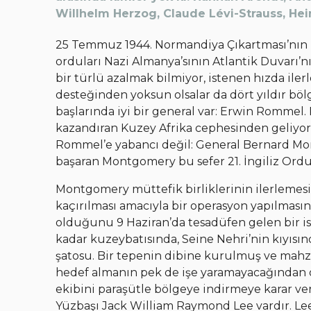
Willhelm Herzog, Claude Lévi-Strauss, Hein
25 Temmuz 1944. Normandiya Çıkartması’nın 
orduları Nazi Almanya’sının Atlantik Duvarı’nı
bir türlü azalmak bilmiyor, istenen hızda ilerl
desteğinden yoksun olsalar da dört yıldır böl
başlarında iyi bir general var: Erwin Rommel. 
kazandıran Kuzey Afrika cephesinden geliyor.
Rommel’e yabancı değil: General Bernard Mo
başaran Montgomery bu sefer 21. İngiliz Ord
Montgomery müttefik birliklerinin ilerlemes
kaçırılması amacıyla bir operasyon yapılmas
olduğunu 9 Haziran’da tesadüfen gelen bir ist
kadar kuzeybatısında, Seine Nehri’nin kıyısı
şatosu. Bir tepenin dibine kurulmuş ve mahz
hedef almanın pek de işe yaramayacağından ols
ekibini paraşütle bölgeye indirmeye karar ver
Yüzbaşı Jack William Raymond Lee vardır. Lee