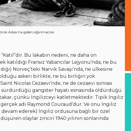
inik Adası’na giden sığınmacılar.
“Katil”dir. Bu lakabın nedeni, ne daha on
k katıldığı Fransız Yabancılar Lejyonu’nda, ne bu
ldığı) Norveç’teki Narvik Savaşı’nda, ne ülkesine
lduğu askeri birlikte, ne bu birliğin yok
aint Nicolas Cezaevi’nde, ne de cezaevi sonrası
arla sürdürdüğü gangster hayatı esnasında öldürdüğü
ı takar, çünkü İngilizceyi katletmektedir. Tipik İngiliz
ve gerçek adı Raymond Couraud’dur. Ve onu İngiliz
e devam ederek) İngiliz ordusuna bağlı bir özel
üşüren olaylar zinciri 1940 yılının sonlarında