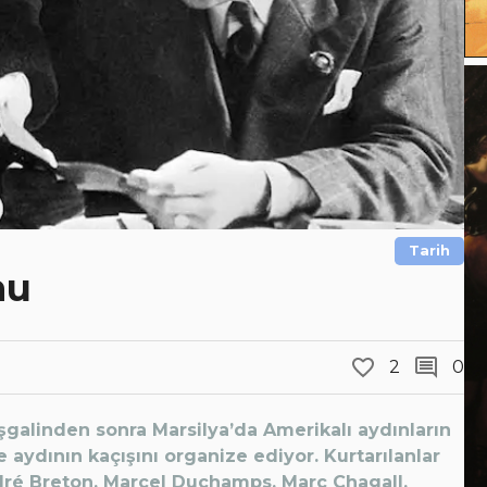
Tarih
nu
2
0
 işgalinden sonra Marsilya’da Amerikalı aydınların
 aydının kaçışını organize ediyor. Kurtarılanlar
dré Breton, Marcel Duchamps, Marc Chagall,