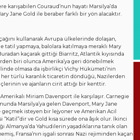
lere karışabilen Couraud’nun hayatı Marsilya’da
ary Jane Gold ile beraber farklı bir yön alacaktır.
çağını kullanarak Avrupa ülkelerinde dolaşan,
e tatil yapmaya, balolara katılmaya meraklı Mary
uradan kaçarak gittiği Biarritz, Atlantik kıyısında
lerden biri olunca Amerika’ya geri dönebilmek
linde olmasa da işbirlikçi Vichy Hükümeti’nin
, her türlü karanlık ticaretin döndüğü, Nazilerden
inin ve ajanların cirit attığı bir kenttir.
Amerikalı Miriam Davenport ile karşılaşır. Carnegie
sonunda Marsilya’ya gelen Davenport, Mary Jane
’ye geçmek isteyen bir lejyoner ve Amerikan Acil
i “Katil”dir ve Gold kısa sürede ona âşık olur. İkinci
ttiği Almanya’da Yahudilerin yaşadıklarına tanık olan
memiş, Fransa’nın işgali sonrası Nazi rejiminden kaçan