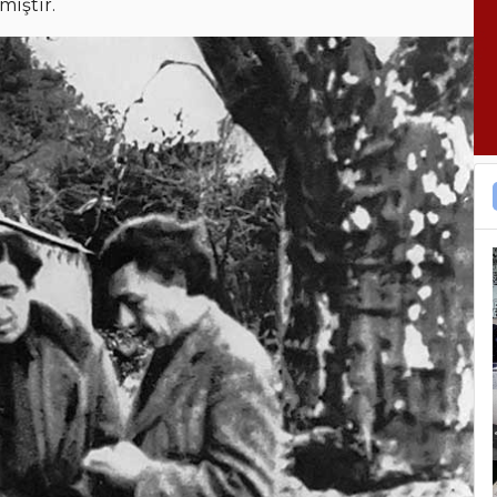
miştir.