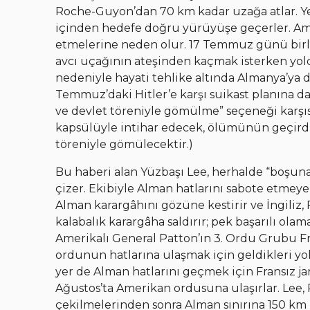
Roche-Guyon’dan 70 km kadar uzağa atlar. Ye
içinden hedefe doğru yürüyüşe geçerler. Ama
etmelerine neden olur. 17 Temmuz günü birlik
avcı uçağının ateşinden kaçmak isterken yol
nedeniyle hayati tehlike altında Almanya’ya 
Temmuz’daki Hitler’e karşı suikast planına d
ve devlet töreniyle gömülme” seçeneği karşısı
kapsülüyle intihar edecek, ölümünün geçirdi
töreniyle gömülecektir.)
Bu haberi alan Yüzbaşı Lee, herhalde “boşuna
çizer. Ekibiyle Alman hatlarını sabote etmeye
Alman karargâhını gözüne kestirir ve İngiliz,
kalabalık karargâha saldırır; pek başarılı ol
Amerikalı General Patton’ın 3. Ordu Grubu Fr
ordunun hatlarına ulaşmak için geldikleri yo
yer de Alman hatlarını geçmek için Fransız ja
Ağustos’ta Amerikan ordusuna ulaşırlar. Lee,
çekilmelerinden sonra Alman sınırına 150 km