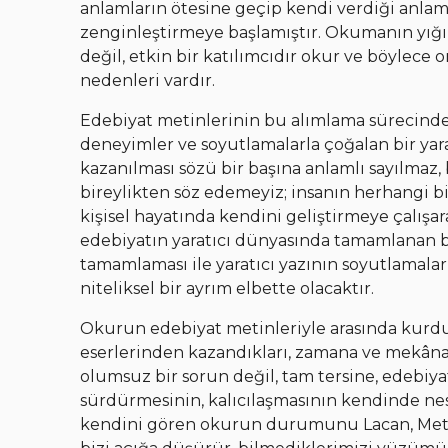
anlamların ötesine geçip kendi verdiği anla
zenginleştirmeye başlamıştır. Okumanın yığın
değil, etkin bir katılımcıdır okur ve böylece
nedenleri vardır.
Edebiyat metinlerinin bu alımlama sürecinde
deneyimler ve soyutlamalarla çoğalan bir yarat
kazanılması sözü bir başına anlamlı sayılmaz,
bireylikten söz edemeyiz; insanın herhangi bir
kişisel hayatında kendini geliştirmeye çalışa
edebiyatın yaratıcı dünyasında tamamlanan bi
tamamlaması ile yaratıcı yazının soyutlamala
niteliksel bir ayrım elbette olacaktır.
Okurun edebiyat metinleriyle arasında kurdu
eserlerinden kazandıkları, zamana ve mekâna g
olumsuz bir sorun değil, tam tersine, edebiya
sürdürmesinin, kalıcılaşmasının kendinde n
kendini gören okurun durumunu Lacan, Metin 