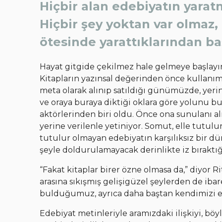
Hiçbir alan edebiyatın yarat
Hiçbir şey yoktan var olmaz, 
ötesinde yarattıklarından ba
Hayat gitgide çekilmez hale gelmeye başlayın
Kitapların yazınsal değerinden önce kullanım d
meta olarak alınıp satıldığı günümüzde, yerin
ve oraya buraya diktiği oklara göre yolunu b
aktörlerinden biri oldu. Önce ona sunulanı a
yerine verilenle yetiniyor. Somut, elle tutulur
tutulur olmayan edebiyatın karşılıksız bir 
şeyle doldurulamayacak derinlikte iz bıraktığ
“Fakat kitaplar birer özne olmasa da,” diyor Ri
arasına sıkışmış gelişigüzel şeylerden de iba
bulduğumuz, ayrıca daha baştan kendimizi e
Edebiyat metinleriyle aramızdaki ilişkiyi, böy