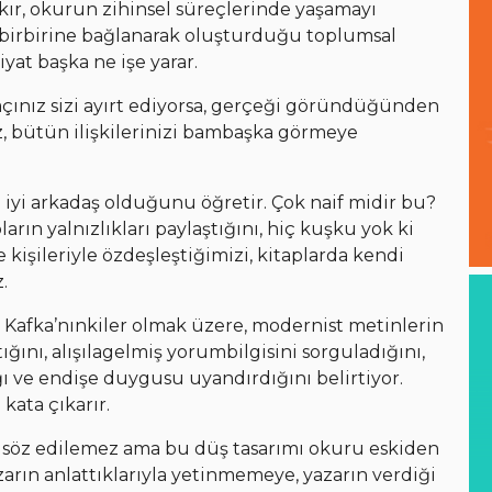
akır, okurun zihinsel süreçlerinde yaşamayı
in birbirine bağlanarak oluşturduğu toplumsal
yat başka ne işe yarar.
açınız sizi ayırt ediyorsa, gerçeği göründüğünden
z, bütün ilişkilerinizi bambaşka görmeye
.
 iyi arkadaş olduğunu öğretir. Çok naif midir bu?
ların yalnızlıkları paylaştığını, hiç kuşku yok ki
işileriyle özdeşleştiğimizi, kitaplarda kendi
.
şta Kafka’nınkiler olmak üzere, modernist metinlerin
tığını, alışılagelmiş yorumbilgisini sorguladığını,
ğı ve endişe duygusu uyandırdığını belirtiyor.
kata çıkarır.
 söz edilemez ama bu düş tasarımı okuru eskiden
ın anlattıklarıyla yetinmemeye, yazarın verdiği