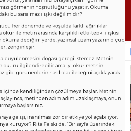
e vurur, yalanlarımızı ortaya çıkarır, görme
dimizi görmenin hoşnutluğunu yaşatır. Okuma
aki bu sarsılmaz ilişki değil midir?
lgücü her dönemde ve koşulda farklı ağırlıklar
okur ile metin arasında karşılıklı etki-tepki ilişkisi
in okuma dediğim yerde, yazınsal uzam yazarın ölçüp
er, zenginleşir.
da büyülenmesini doğası gereği istemez. Metnin
 okuru ilgilendirebilir ama iyi okur metnin
z gibi görünenlerin nasıl olabileceğini açıklayarak
ma içinde kendiliğinden çözülmeye başlar. Metnin
 başlayınca, metinden adım adım uzaklaşmaya, onun
urmaya başlarsınız.
ya gelişi, inanılması zor bir etkiye yol açabiliyor.
ünya kuruyor? Rita Felski de, “Bir sayfa üzerindeki