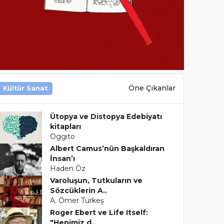
Öne Çıkanlar
Kültür Sanat
Ütopya ve Distopya Edebiyatı
kitapları
Oggito
Albert Camus’nün Başkaldıran
İnsan’ı
Haden Öz
Varoluşun, Tutkuların ve
Sözcüklerin A..
A. Ömer Türkeş
Roger Ebert ve Life Itself:
"Hepimiz d..