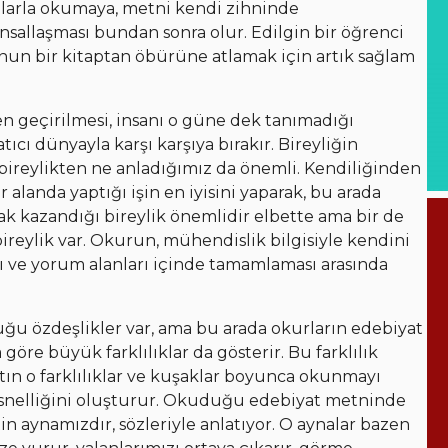
mlarla okumaya, metni kendi zihninde
sallaşması bundan sonra olur. Edilgin bir öğrenci
 onun bir kitaptan öbürüne atlamak için artık sağlam
n geçirilmesi, insanı o güne dek tanımadığı
ıcı dünyayla karşı karşıya bırakır. Bireyliğin
 bireylikten ne anladığımız da önemli. Kendiliğinden
 alanda yaptığı işin en iyisini yaparak, bu arada
rak kazandığı bireylik önemlidir elbette ama bir de
reylik var. Okurun, mühendislik bilgisiyle kendini
rı ve yorum alanları içinde tamamlaması arasında
ğu özdeşlikler var, ama bu arada okurların edebiyat
öre büyük farklılıklar da gösterir. Bu farklılık
tın o farklılıklar ve kuşaklar boyunca okunmayı
esnelliğini oluşturur. Okuduğu edebiyat metninde
aynamızdır, sözleriyle anlatıyor. O aynalar bazen