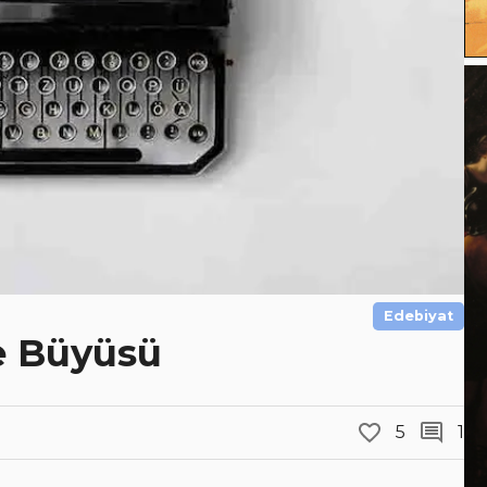
Edebiyat
e Büyüsü
5
1