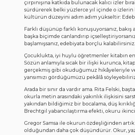
çırpınışına katkıda bulunacak kalıcı izler bır
sürdürerek belki yüzlerce yıl içinde o izler
kültürün düzeyini adım adım yükseltir: Edebi
Farklı düşünüp farklı konuşuyorsanız, bakış 
başka biçimde canlandırıp içselleştiriyorsanı
başlamışsanız, edebiyata borçlu kalabilirsiniz
Çocuklukta, iyi huylu öğretmenler kitabın en
Sözün anlamıyla sıcak bir ilişki kurunca, kitap
gerçekmiş gibi okuduğumuz hikâyeleriyle ve k
yansımızı gördüğümüzü pekâlâ söyleyebiliriz
Arada bir sınır da vardır ama. Rita Felski, ba
okurla metin arasındaki yakınlık ilişkisini sars
yakından bildiğimiz bir bocalama, düş kırıklı
Brechtgil yabancılaştırma efekti, okuru ikinci 
Gregor Samsa ile okurun özdeşliğinden artık
olduğundan daha çok düşündürür. Okur, yazar