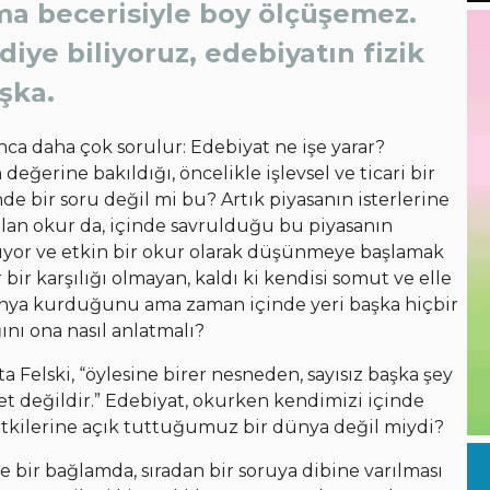
ma becerisiyle boy ölçüşemez.
diye biliyoruz, edebiyatın fizik
şka.
ca daha çok sorulur: Edebiyat ne işe yarar?
eğerine bakıldığı, öncelikle işlevsel ve ticari bir
de bir soru değil mi bu? Artık piyasanın isterlerine
ulan okur da, içinde savrulduğu bu piyasanın
lıyor ve etkin bir okur olarak düşünmeye başlamak
 bir karşılığı olmayan, kaldı ki kendisi somut ve elle
dünya kurduğunu ama zaman içinde yeri başka hiçbir
ını ona nasıl anlatmalı?
ta Felski, “öylesine birer nesneden, sayısız başka şey
ret değildir.” Edebiyat, okurken kendimizi içinde
tkilerine açık tuttuğumuz bir dünya değil miydi?
le bir bağlamda, sıradan bir soruya dibine varılması