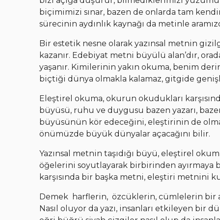
bizi açığa düşürür, bilmediklerimizi yüzümüz
biçimimizi sınar, bazen de onlarda tam ken
sürecinin aydınlık kaynağı da metinle aramızd
Bir estetik nesne olarak yazınsal metnin gizi
kazanır. Edebiyat metni büyülü alan’dır, orada 
yaşanır. Kimilerinin yakın okuma, benim der
biçtiği dünya olmakla kalamaz, gitgide genişl
Eleştirel okuma, okurun okudukları karşısın
büyüsü, ruhu ve duygusu bazen yazarı, bazen
büyüsünün kör edeceğini, eleştirinin de olma
önümüzde büyük dünyalar açacağını bilir.
Yazınsal metnin taşıdığı büyü, eleştirel oku
öğelerini soyutlayarak birbirinden ayırmaya
karşısında bir başka metni, eleştiri metnini k
Demek harflerin, özcüklerin, cümlelerin bir ara
Nasıl oluyor da yazı, insanları etkileyen bir d