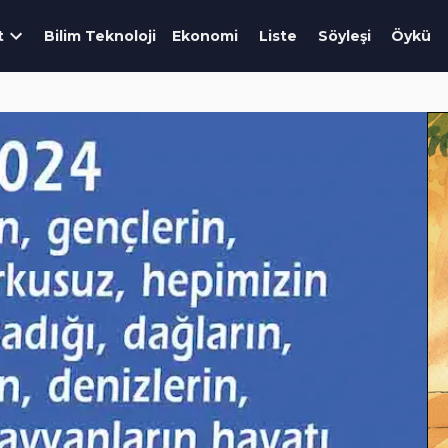
t
Bilim Teknoloji
Ekonomi
Liste
Söyleşi
Öykü