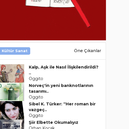
Öne Çıkanlar
Kültür Sanat
Kalp, Aşk ile Nasıl İlişkilendirildi?
..
Oggito
Norveç'in yeni banknotlarının
tasarımı..
Oggito
Sibel K. Türker: “Her roman bir
vazgeç..
Oggito
Şiir Elbette Okumalıyız
Orhan Koçak