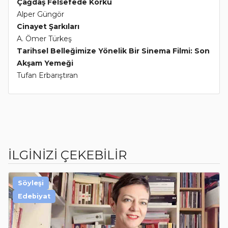
Çağdaş Felsefede Korku
Alper Güngör
Cinayet Şarkıları
A. Ömer Türkeş
Tarihsel Belleğimize Yönelik Bir Sinema Filmi: Son
Akşam Yemeği
Tufan Erbarıştıran
İLGİNİZİ ÇEKEBİLİR
Söyleşi
Edebiyat