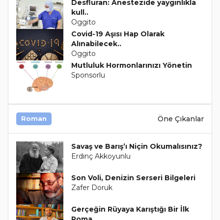
Desfluran: Anestezide yaygınlıkla
kull..
Oggito
Covid-19 Aşısı Hap Olarak
Alınabilecek..
Oggito
Mutluluk Hormonlarınızı Yönetin
Sponsorlu
Öne Çıkanlar
Roman
Savaş ve Barış’ı Niçin Okumalısınız?
Erdinç Akkoyunlu
Son Voli, Denizin Serseri Bilgeleri
Zafer Doruk
Gerçeğin Rüyaya Karıştığı Bir İlk
Roma..