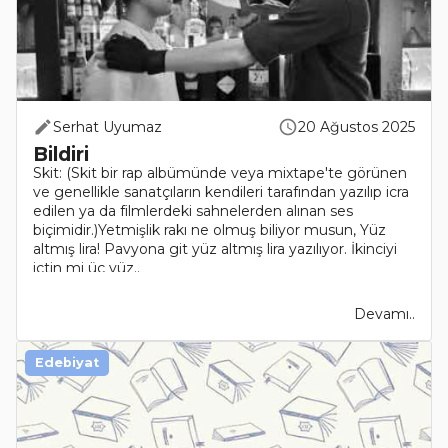
Serhat Uyumaz
20 Ağustos 2025
Bildiri
Skit: (Skit bir rap albümünde veya mixtape'te görünen
ve genellikle sanatçıların kendileri tarafından yazılıp icra
edilen ya da filmlerdeki sahnelerden alınan ses
biçimidir.)Yetmişlik rakı ne olmuş biliyor musun, Yüz
altmış lira! Pavyona git yüz altmış lira yazılıyor. İkinciyi
içtin mi üç yüz..
Devamı..
Edebiyat