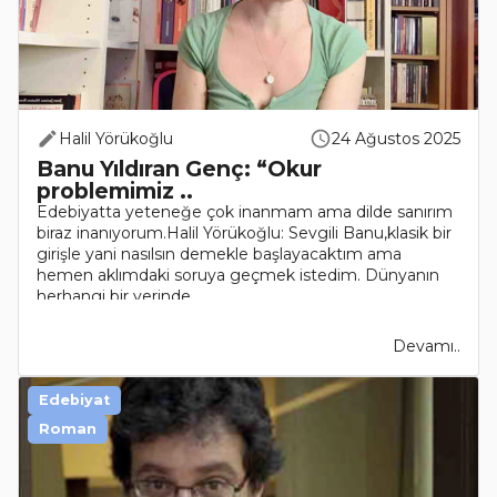
Halil Yörükoğlu
24 Ağustos 2025
Banu Yıldıran Genç: “Okur
problemimiz ..
Edebiyatta yeteneğe çok inanmam ama dilde sanırım
biraz inanıyorum.Halil Yörükoğlu: Sevgili Banu,klasik bir
girişle yani nasılsın demekle başlayacaktım ama
hemen aklımdaki soruya geçmek istedim. Dünyanın
herhangi bir yerinde..
Devamı..
Edebiyat
Roman