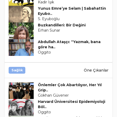
Kadir Işık
Yunus Emre’ye Selam | Sabahattin
Eyubo..
S. Eyuboğlu
Buzkandilleri: Bir Değini
Erhan Sunar
Abdullah Ataşçı: “Yazmak, bana
göre ha..
Oggito
Öne Çıkanlar
Sağlık
Önlemler Çok Abartılıyor, Her Yıl
Grip..
Gökhan Güvener
Harvard Üniversitesi Epidemiyoloji
Böl..
Oggito