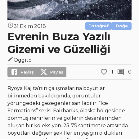
31 Ekim 2018
Fotoğraf
Doğa
Evrenin Buza Yazılı
Gizemi ve Güzelliği
Oggito
1
0
Paylaş
Paylaş
Ryoya Kajita’nın çalışmalarına boyutlar
bilinmeden bakıldığında, görüntüler
yörüngedeki gezegenler sanılabilir. “Ice
Formations” serisi Fairbanks, Alaska bölgesinde
donmuş nehirlerin ve göllerin desenlerinden
oluşan bir koleksiyon. 25-75 santimetre arasında
boyutları değişen şekiller en yaygın oldukları