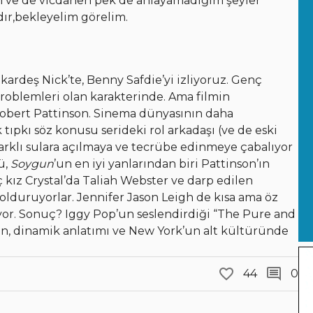
en ve de vicdanen pek de anlayamadığım şeyler
dır,bekleyelim görelim.
rdeş Nick’te, Benny Safdie’yi izliyoruz. Genç
oblemleri olan karakterinde. Ama filmin
Robert Pattinson. Sinema dünyasının daha
k tıpkı söz konusu serideki rol arkadaşı (ve de eski
e farklı sulara açılmaya ve tecrübe edinmeye çabalıyor
ü,
Soygun
’un en iyi yanlarından biri Pattinson’ın
 kız Crystal’da Taliah Webster ve darp edilen
lduruyorlar. Jennifer Jason Leigh de kısa ama öz
tıyor. Sonuç? Iggy Pop’un seslendirdiği “The Pure and
un, dinamik anlatımı ve New York’un alt kültüründe
44
0