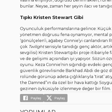
vasfına erişiliyor, doğrusu benim aklen, ruh
bunlar. Neyse, zaman her şeyin ilacı ve tanığı
Tıpkı Kristen Stewart Gibi
Oyunculuk performanslarına gelince: Küçük ka
yönetmen doğrusu fena oynamıyor, mental pr
‘gönülçelen’i, ağabey Connie’yi canlandıran 
çok
Twilight
serisiyle tanıdığı genç aktör, artı
sevgilisi) Kristen Stewartgibi proje itibariyl
ve de gelişimi açısından iyi yapıyor. Sözün öz
oyunu. Keza Connie’nin sığındığı evdeki genç
güvenlik görevlisinde Barkhad Abdi de göz do
rolünde görünüp adeta çığlıklarıyla ‘tirat’ a
the Damned”ın da özel bir hava kattığı Soyg
gezinen öyküsüyle izlenmeye değer bir film.
Paylaş
Paylaş