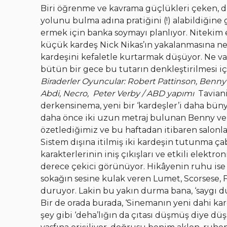
Biri öğrenme ve kavrama güçlükleri çeken, di
yolunu bulma adına pratiğini (!) alabildiğine ge
ermek için banka soymayı planlıyor. Nitekim ey
küçük kardeş Nick Nikas’ın yakalanmasına n
kardeşini kefaletle kurtarmak düşüyor. Ne var 
bütün bir gece bu tutarın denkleştirilmesi iç
Biraderler
Oyuncular: Robert Pattinson, Benny 
Abdi, Necro,
Peter Verby / ABD yapımı
Taviani
derkensinema, yeni bir ‘kardeşler’i daha bünye
daha önce iki uzun metraj bulunan Benny ve 
özetlediğimiz ve bu haftadan itibaren salon
Sistem dışına itilmiş iki kardeşin tutunma ç
karakterlerinin iniş çıkışları ve etkili elektr
derece çekici görünüyor. Hikâyenin ruhu ise 
sokağın sesine kulak veren Lumet, Scorsese, 
duruyor. Lakin bu yakın durma bana, ‘saygı 
Bir de orada burada, ‘Sinemanın yeni dahi kard
şey gibi ‘deha’lığın da çıtası düşmüş diye 