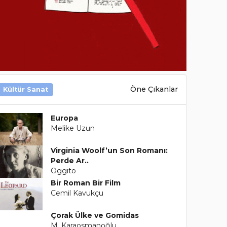
Öne Çıkanlar
Kültür Sanat
Europa
Melike Uzun
Virginia Woolf’un Son Romanı:
Perde Ar..
Oggito
Bir Roman Bir Film
Cemil Kavukçu
Çorak Ülke ve Gomidas
M. Karaosmanoğlu