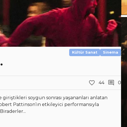
Kültür Sanat
Sinema
.
44
0
e giriştikleri soygun sonrası yaşananları anlatan
obert Pattinson’ın etkileyici performansıyla
iraderler...