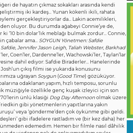
ğeri de hayatın çıkmaz sokakları arasında kendi
liştirmiş iki kardeş... Yunan kökenli ikili, rahata
lemi gerçekleştiriyorlar da... Lakin acemilikleri,
eden oluyor. Bu durumda ağabeyi Connie’ye de,
ki ‘10 bin dolar’lık meblağı bulmak zordur... Connie,
in çabalar ama...
SOYGUN
Yönetmen: Safdie
Safdie, Jennifer Jason Leigh, Taliah Webster, Barkhad
’ler, Coen’ler, Dardenne’ler, Wachowski’ler, Taylan’lar
sine dahil ediyor: Safdie Biraderler... Hanelerinde
Josh’un çıkış filmi ise yukarıda konusunu
larımıza uğrayan
Soygun
(
Good Time
) gözüküyor.
abalarına odaklanan yapım, hızlı temposu, sorunlu
onik müziğiyle özellikle genç kuşak izleyici için son
70’lerin ünlü klasiği
Dog Day Afternoon
olmak üzere
Friedkin gibi yönetmenlerin yapıtlarına yakın
duruşu’ veya ‘gönderme’den çok öykünme gibi geldi.
eşleri’ gibi ifadelere rastladım ve (bir kez daha) her
düşünmeden edemedim. Hemen bir filmle nasıl dâhilik