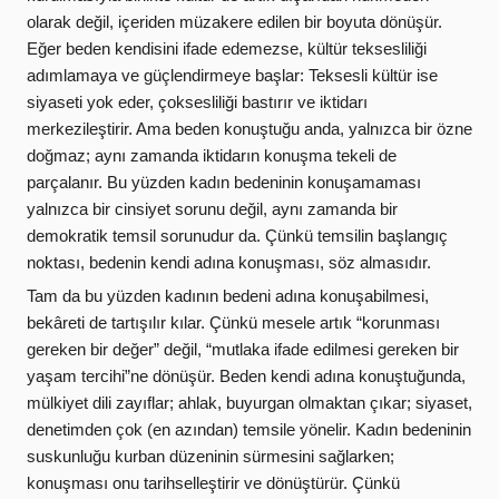
olarak değil, içeriden müzakere edilen bir boyuta dönüşür.
Eğer beden kendisini ifade edemezse, kültür teksesliliği
adımlamaya ve güçlendirmeye başlar: Teksesli kültür ise
siyaseti yok eder, çoksesliliği bastırır ve iktidarı
merkezileştirir. Ama beden konuştuğu anda, yalnızca bir özne
doğmaz; aynı zamanda iktidarın konuşma tekeli de
parçalanır. Bu yüzden kadın bedeninin konuşamaması
yalnızca bir cinsiyet sorunu değil, aynı zamanda bir
demokratik temsil sorunudur da. Çünkü temsilin başlangıç
noktası, bedenin kendi adına konuşması, söz almasıdır.
Tam da bu yüzden kadının bedeni adına konuşabilmesi,
bekâreti de tartışılır kılar. Çünkü mesele artık “korunması
gereken bir değer” değil, “mutlaka ifade edilmesi gereken bir
yaşam tercihi”ne dönüşür. Beden kendi adına konuştuğunda,
mülkiyet dili zayıflar; ahlak, buyurgan olmaktan çıkar; siyaset,
denetimden çok (en azından) temsile yönelir. Kadın bedeninin
suskunluğu kurban düzeninin sürmesini sağlarken;
konuşması onu tarihselleştirir ve dönüştürür. Çünkü