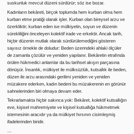
suskunluk mevcut düzeni sürdürür; söz ise bozar.
Kadınların bekâreti, birçok toplumda hem kurban olma hem
kurban etme pratiği olarak işler. Kurban olan bireysel arzu ve
özerkliktir; kurban eden ise mülkiyetin, soyun ve düzenin
sürekliliğini önceleyen kolektif irade ve erkektir. Ancak tarih,
hiçbir düzenin mutlak olarak sürdürülemediğini gösteren
sayısız örnekle de doludur: Beden üzerindeki ahlaki ölçüler
de zamanla çözülür ve yeniden yapılanır. Bekâretin etrafında
örülen hükmedici anlamlar da bu tarihsel akışın parçasına
dönüşür. İnsanlık, mülkiyet ile mülksüzlük, kutsallık ile beden,
düzen ile arzu arasındaki gerilimi yeniden ve yeniden
müzakere ederken, kadın bedeni bu müzakerenin en görünür
sahnelerinden biri olmaya devam eder.
Tekrarlamakta hiçbir sakınca yok: Bekâret, kolektif kutsallığın
eve, kişisel mahremiyete ve kişisel kutsallığa hükmetmek
istemesinin aracıdır ya da mülkiyet hırsının cisimleşmiş
ifadelerinden biridir.
…