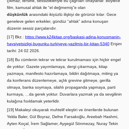
çıkmaz; tersine, sessizlikleriyle bu çağrıları onaylarlar. Böylece
film, kamusal ahlak ile “el değmemiş”e olan
düşkünlük
arasındaki ikiyüzlü ilişkiyi de görünür kılar: Gece
geneleve gelen erkekler, gündüz “ahlak” adına konuşan
düzenin sessiz parçalarıdır.
[17] Bkz.:
https://www.k24kitap.org/baskasi-adina-konusmanin-
haysiyetsizligi-bugunku-turkiyeye-yazilmis-bir-kitap-5340
Erişim
tarihi: 24 02 2026.
[18] Bu cümlenin tekrar ve tekrar kurulmaması için hiçbir engel
de yoktur: Gazete yayımlamaya, dergi çıkarmaya, kitap
yazmaya, manifesto hazırlamaya, bildiri dağıtmaya, miting ya
da konferans düzenlemeye, açlık grevine gitmeye, gerilla
olmaya, banka soymaya, silahlı propaganda yapmaya, parti
kurmaya, …da gerek yoktur. Duvarlara yazmak ya da sevgilinin
kulağına fısıldamak yeterlidir.
[19] Makaleyi okuyarak muhtelif eleştiri ve önerilerde bulunan
Yelda Baler, Gül Boyraz, Defne Farsakoğlu, Areebah Hashmi,
Ayten Koçal, İrem Sağlamer, Ayşegül Sönmezay, Nuray Tekin