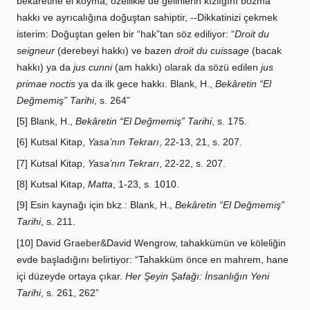
bekâretine el koyma, özellikle de gelinlerin kızlığını bozma
hakkı ve ayrıcalığına doğuştan sahiptir, --Dikkatinizi çekmek
isterim: Doğuştan gelen bir “hak”tan söz ediliyor: “
Droit du
seigneur
(derebeyi hakkı) ve bazen
droit du cuissage
(bacak
hakkı) ya da
jus cunni
(am hakkı) olarak da sözü edilen
jus
primae noctis
ya da ilk gece hakkı. Blank, H.,
Bekâretin “El
Değmemiş” Tarihi
, s. 264”
[5] Blank, H.,
Bekâretin “El Değmemiş” Tarihi
, s. 175.
[6] Kutsal Kitap,
Yasa’nın Tekrarı
, 22-13, 21, s. 207.
[7] Kutsal Kitap,
Yasa’nın Tekrarı
, 22-22, s. 207.
[8] Kutsal Kitap,
Matta
, 1-23, s. 1010.
[9] Esin kaynağı için bkz.: Blank, H.,
Bekâretin “El Değmemiş”
Tarihi
, s. 211.
[10] David Graeber&David Wengrow, tahakkümün ve köleliğin
evde başladığını belirtiyor: “Tahakküm önce en mahrem, hane
içi düzeyde ortaya çıkar.
Her Şeyin Şafağı: İnsanlığın Yeni
Tarihi
, s. 261, 262”