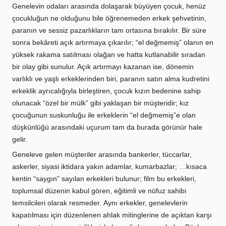
Genelevin odaları arasında dolaşarak büyüyen çocuk, henüz
çocukluğun ne olduğunu bile öğrenemeden erkek şehvetinin,
paranın ve sessiz pazarlıkların tam ortasına bırakılır. Bir süre
sonra bekâreti açık artırmaya çıkarılır; “el değmemiş” olanın en
yüksek rakama satılması olağan ve hatta kutlanabilir sıradan
bir olay gibi sunulur. Açık artırmayı kazanan ise, dönemin
varlıklı ve yaşlı erkeklerinden biri,
paranın satın alma kudretini
erkeklik ayrıcalığıyla birleştiren, çocuk kızın bedenine sahip
olunacak “özel bir mülk” gibi yaklaşan bir müşteridir; kız
çocuğunun suskunluğu ile erkeklerin “el değmemiş”e olan
düşkünlüğü arasındaki uçurum tam da burada görünür hale
gelir.
Geneleve gelen müşteriler arasında bankerler, tüccarlar,
askerler, siyasi iktidara yakın adamlar, kumarbazlar; …kısaca
kentin “saygın” sayılan erkekleri bulunur; film bu erkekleri,
toplumsal düzenin kabul gören, eğitimli ve nüfuz sahibi
temsilcileri olarak resmeder. Aynı erkekler, genelevlerin
kapatılması için düzenlenen ahlak mitinglerine de açıktan karşı