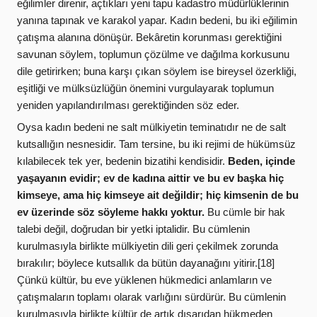
eğilimler direnir, açtıkları yeni tapu kadastro müdürlüklerinin
yanına tapınak ve karakol yapar. Kadın bedeni, bu iki eğilimin
çatışma alanına dönüşür. Bekâretin korunması gerektiğini
savunan söylem, toplumun çözülme ve dağılma korkusunu
dile getirirken; buna karşı çıkan söylem ise bireysel özerkliği,
eşitliği ve mülksüzlüğün önemini vurgulayarak toplumun
yeniden yapılandırılması gerektiğinden söz eder.
Oysa kadın bedeni ne salt mülkiyetin teminatıdır ne de salt
kutsallığın nesnesidir. Tam tersine, bu iki rejimi de hükümsüz
kılabilecek tek yer, bedenin bizatihi kendisidir.
Beden, içinde
yaşayanın evidir; ev de kadına aittir ve bu ev başka hiç
kimseye, ama hiç kimseye ait değildir; hiç kimsenin de bu
ev üzerinde söz söyleme hakkı yoktur.
Bu cümle bir hak
talebi değil, doğrudan bir yetki iptalidir. Bu cümlenin
kurulmasıyla birlikte mülkiyetin dili geri çekilmek zorunda
bırakılır; böylece kutsallık da bütün dayanağını yitirir.[18]
Çünkü kültür, bu eve yüklenen hükmedici anlamların ve
çatışmaların toplamı olarak varlığını sürdürür. Bu cümlenin
kurulmasıyla birlikte kültür de artık dışarıdan hükmeden