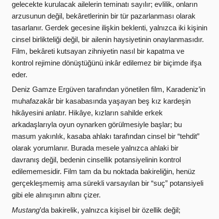
gelecekte kurulacak ailelerin teminatı sayılır; evlilik, onların
arzusunun değil, bekâretlerinin bir tür pazarlanması olarak
tasarlanır. Gerdek gecesine ilişkin beklenti, yalnızca iki kişinin
cinsel birlikteliği değil, bir ailenin haysiyetinin onaylanmasıdır.
Film, bekâreti kutsayan zihniyetin nasıl bir kapatma ve
kontrol rejimine dönüştüğünü inkâr edilemez bir biçimde ifşa
eder.
Deniz Gamze Ergüven
tarafından yönetilen film, Karadeniz’in
muhafazakâr bir kasabasında yaşayan beş kız kardeşin
hikâyesini anlatır. Hikâye, kızların sahilde erkek
arkadaşlarıyla oyun oynarken görülmesiyle başlar; bu
masum yakınlık, kasaba ahlakı tarafından cinsel bir “tehdit”
olarak yorumlanır. Burada mesele yalnızca ahlaki bir
davranış değil, bedenin cinsellik potansiyelinin kontrol
edilememesidir. Film tam da bu noktada bakireliğin, henüz
gerçekleşmemiş ama sürekli varsayılan bir “suç” potansiyeli
gibi ele alınışının altını çizer.
Mustang
’da bakirelik, yalnızca kişisel bir özellik değil;