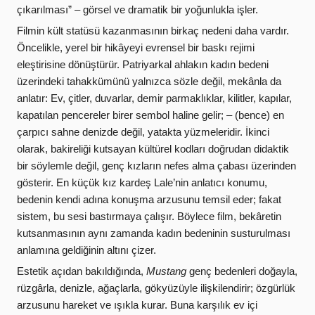
çıkarılması”
–
görsel ve dramatik bir yoğunlukla işler.
Filmin kült statüsü kazanmasının birkaç nedeni daha vardır.
Öncelikle, yerel bir hikâyeyi evrensel bir baskı rejimi
eleştirisine dönüştürür. Patriyarkal ahlakın kadın bedeni
üzerindeki tahakkümünü yalnızca sözle değil, mekânla da
anlatır: Ev, çitler, duvarlar, demir parmaklıklar, kilitler, kapılar,
kapatılan pencereler birer sembol haline gelir; – (bence) en
çarpıcı sahne denizde değil, yatakta yüzmeleridir. İkinci
olarak, bakireliği kutsayan kültürel kodları doğrudan didaktik
bir söylemle değil, genç kızların nefes alma çabası üzerinden
gösterir. En küçük kız kardeş Lale’nin anlatıcı konumu,
bedenin kendi adına konuşma arzusunu temsil eder; fakat
sistem, bu sesi bastırmaya çalışır. Böylece film, bekâretin
kutsanmasının aynı zamanda kadın bedeninin susturulması
anlamına geldiğinin altını çizer.
Estetik açıdan bakıldığında,
Mustang
genç bedenleri doğayla,
rüzgârla, denizle, ağaçlarla, gökyüzüyle ilişkilendirir; özgürlük
arzusunu hareket ve ışıkla kurar. Buna karşılık ev içi