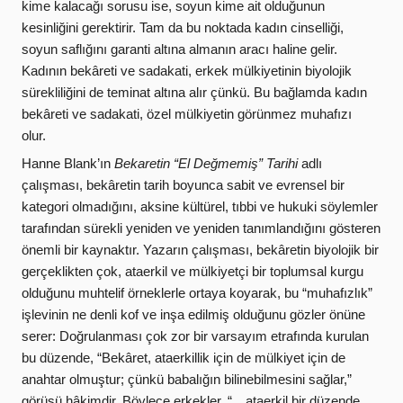
kime kalacağı sorusu ise, soyun kime ait olduğunun
kesinliğini gerektirir. Tam da bu noktada kadın cinselliği,
soyun saflığını garanti altına almanın aracı haline gelir.
Kadının bekâreti ve sadakati, erkek mülkiyetinin biyolojik
sürekliliğini de teminat altına alır çünkü. Bu bağlamda kadın
bekâreti ve sadakati, özel mülkiyetin görünmez muhafızı
olur.
Hanne Blank’ın
Bekaretin “El Değmemiş” Tarihi
adlı
çalışması, bekâretin tarih boyunca sabit ve evrensel bir
kategori olmadığını, aksine kültürel, tıbbi ve hukuki söylemler
tarafından sürekli yeniden ve yeniden tanımlandığını gösteren
önemli bir kaynaktır. Yazarın çalışması, bekâretin biyolojik bir
gerçeklikten çok, ataerkil ve mülkiyetçi bir toplumsal kurgu
olduğunu muhtelif örneklerle ortaya koyarak, bu “muhafızlık”
işlevinin ne denli kof ve inşa edilmiş olduğunu gözler önüne
serer: Doğrulanması çok zor bir varsayım etrafında kurulan
bu düzende, “Bekâret, ataerkillik için de mülkiyet için de
anahtar olmuştur; çünkü babalığın bilinebilmesini sağlar,”
görüşü hâkimdir. Böylece erkekler, “…ataerkil bir düzende