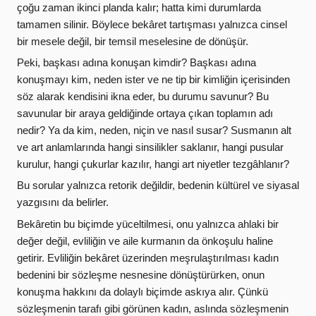
çoğu zaman ikinci planda kalır; hatta kimi durumlarda
tamamen silinir. Böylece bekâret tartışması yalnızca cinsel
bir mesele değil, bir temsil meselesine de dönüşür.
Peki, başkası adına konuşan kimdir? Başkası adına
konuşmayı kim, neden ister ve ne tip bir kimliğin içerisinden
söz alarak kendisini ikna eder, bu durumu savunur? Bu
savunular bir araya geldiğinde ortaya çıkan toplamın adı
nedir? Ya da kim, neden, niçin ve nasıl susar? Susmanın alt
ve art anlamlarında hangi sinsilikler saklanır, hangi pusular
kurulur, hangi çukurlar kazılır, hangi art niyetler tezgâhlanır?
Bu sorular yalnızca retorik değildir, bedenin kültürel ve siyasal
yazgısını da belirler.
Bekâretin bu biçimde yüceltilmesi, onu yalnızca ahlaki bir
değer değil, evliliğin ve aile kurmanın da önkoşulu haline
getirir. Evliliğin bekâret üzerinden meşrulaştırılması kadın
bedenini bir sözleşme nesnesine dönüştürürken, onun
konuşma hakkını da dolaylı biçimde askıya alır. Çünkü
sözleşmenin tarafı gibi görünen kadın, aslında sözleşmenin