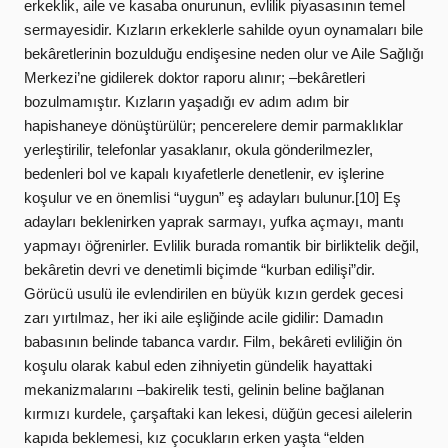
erkeklik, aile ve kasaba onurunun, evlilik piyasasının temel
sermayesidir. Kızların erkeklerle sahilde oyun oynamaları bile
bekâretlerinin bozulduğu endişesine neden olur ve Aile Sağlığı
Merkezi’ne gidilerek doktor raporu alınır; –bekâretleri
bozulmamıştır. Kızların yaşadığı ev adım adım bir
hapishaneye dönüştürülür; pencerelere demir parmaklıklar
yerleştirilir, telefonlar yasaklanır, okula gönderilmezler,
bedenleri bol ve kapalı kıyafetlerle denetlenir, ev işlerine
koşulur ve en önemlisi “uygun” eş adayları bulunur.[10] Eş
adayları beklenirken yaprak sarmayı, yufka açmayı, mantı
yapmayı öğrenirler. Evlilik burada romantik bir birliktelik değil,
bekâretin devri ve denetimli biçimde “kurban edilişi”dir.
Görücü usulü ile evlendirilen en büyük kızın gerdek gecesi
zarı yırtılmaz, her iki aile eşliğinde acile gidilir: Damadın
babasının belinde tabanca vardır. Film, bekâreti evliliğin ön
koşulu olarak kabul eden zihniyetin gündelik hayattaki
mekanizmalarını
–
bakirelik testi, gelinin beline bağlanan
kırmızı kurdele, çarşaftaki kan lekesi, düğün gecesi ailelerin
kapıda beklemesi, kız çocukların erken yaşta “elden