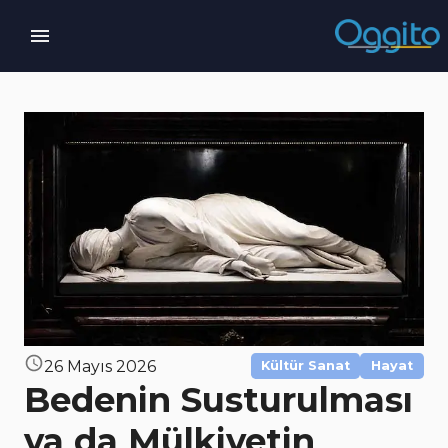
26 Mayıs 2026
Kültür Sanat
Hayat
Bedenin Susturulması
ya da Mülkiyetin