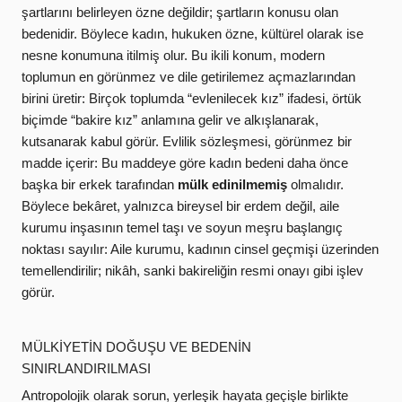
şartlarını belirleyen özne değildir; şartların konusu olan
bedenidir. Böylece kadın, hukuken özne, kültürel olarak ise
nesne konumuna itilmiş olur. Bu ikili konum, modern
toplumun en görünmez ve dile getirilemez açmazlarından
birini üretir: Birçok toplumda “evlenilecek kız” ifadesi, örtük
biçimde “bakire kız” anlamına gelir ve alkışlanarak,
kutsanarak kabul görür. Evlilik sözleşmesi, görünmez bir
madde içerir: Bu maddeye göre kadın bedeni daha önce
başka bir erkek tarafından
mülk edinilmemiş
olmalıdır.
Böylece bekâret, yalnızca bireysel bir erdem değil, aile
kurumu inşasının temel taşı ve soyun meşru başlangıç
noktası sayılır: Aile kurumu, kadının cinsel geçmişi üzerinden
temellendirilir; nikâh, sanki bakireliğin resmi onayı gibi işlev
görür.
MÜLKİYETİN DOĞUŞU VE BEDENİN
SINIRLANDIRILMASI
Antropolojik olarak sorun, yerleşik hayata geçişle birlikte