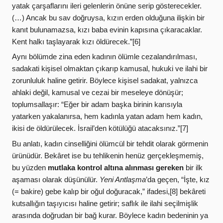
yatak çarşaflarını ileri gelenlerin önüne serip gösterecekler.
(…) Ancak bu sav doğruysa, kızın erden olduğuna ilişkin bir
kanıt bulunamazsa, kızı baba evinin kapısına çıkaracaklar.
Kent halkı taşlayarak kızı öldürecek.”[6]
Aynı bölümde zina eden kadının ölümle cezalandırılması,
sadakati kişisel olmaktan çıkarıp kamusal, hukuki ve ilahi bir
zorunluluk haline getirir. Böylece kişisel sadakat, yalnızca
ahlaki değil, kamusal ve cezai bir meseleye dönüşür;
toplumsallaşır: “Eğer bir adam başka birinin karısıyla
yatarken yakalanırsa, hem kadınla yatan adam hem kadın,
ikisi de öldürülecek. İsrail’den kötülüğü atacaksınız.”[7]
Bu anlatı, kadın cinselliğini ölümcül bir tehdit olarak görmenin
ürünüdür. Bekâret ise bu tehlikenin henüz gerçekleşmemiş,
bu yüzden
mutlaka kontrol altına alınması gereken
bir ilk
aşaması olarak düşünülür.
Y
eni Antlaşma
’da geçen,
“İşte, kız
(= bakire) gebe kalıp bir oğul doğuracak,” ifadesi,[8] bekâreti
kutsallığın taşıyıcısı haline getirir; saflık ile ilahi seçilmişlik
arasında doğrudan bir bağ kurar. Böylece kadın bedeninin ya