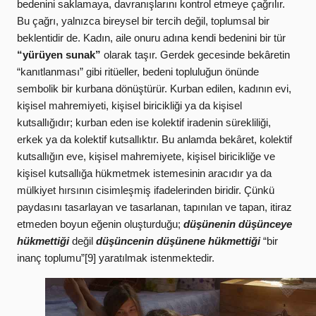
bedenini saklamaya, davranışlarını kontrol etmeye çağrılır.
Bu çağrı, yalnızca bireysel bir tercih değil, toplumsal bir
beklentidir de. Kadın, aile onuru adına kendi bedenini bir tür
“yürüyen sunak”
olarak taşır. Gerdek gecesinde bekâretin
“kanıtlanması” gibi ritüeller, bedeni topluluğun önünde
sembolik bir kurbana dönüştürür. Kurban edilen, kadının evi,
kişisel mahremiyeti, kişisel biricikliği ya da kişisel
kutsallığıdır; kurban eden ise kolektif iradenin sürekliliği,
erkek ya da kolektif kutsallıktır.
Bu anlamda bekâret, kolektif
kutsallığın eve, kişisel mahremiyete, kişisel biricikliğe ve
kişisel kutsallığa hükmetmek istemesinin aracıdır ya da
mülkiyet hırsının cisimleşmiş ifadelerinden biridir. Çünkü
paydasını tasarlayan ve tasarlanan, tapınılan ve tapan, itiraz
etmeden boyun eğenin oluşturduğu;
düşünenin düşünceye
hükmettiği
değil
düşüncenin düşünene hükmettiği
“bir
inanç toplumu”[9] yaratılmak istenmektedir.