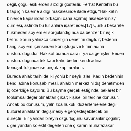
değil, çoğul eşiklerden sızdığı gösterilir. Ferhat Kentel’in bu
kitap için kaleme aldığı makalesinde ifade ettiği, “Hakikatin
binlerce kapısından birkaçını daha açılmış hissedersiniz,”
cümlesi, aslında bu tür anlara işaret eder.[17] Çünkü bekârete
hükmeden söylemler sorgulandığında da benzer bir eşik
belirir: Sorun yalnızca cinselliğin denetimi değildir; bedenin
hangi söylem içerisinden konuştuğu ve kimin adına
susturulduğudur. Hakikat burada daralır ya da genişler. Beden
susturulduğunda tek kapı kalır; beden kendi adına
konuşabildiğinde ise birçok kapı aralanır.
Burada ahlak tarihi de iki yönlü bir seyir izler: Kadın bedeninin
kendi adına konuşabilmesi, ahlakın merkezini dış denetimden
iç özerkliğe kaydırır. Bu kayma gerçekleştiğinde, bekâret bir
toplumsal değer olmaktan çıkar; kişisel bir tercihe dönüşür.
Ancak bu dönüşüm, yalnızca hukuki düzenlemelerle değil,
kültürel anlatıların değişmesiyle gerçekleşebilecek bir
süreçtir: Bir yandan bireyin özgürlüğünü savunanlar çoğalır;
diğer yandan kolektif değerleri öne çıkaran muhafazakâr