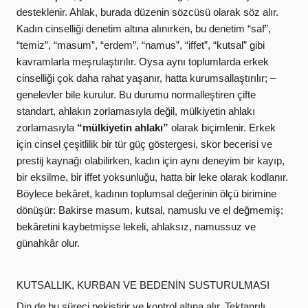
desteklenir. Ahlak, burada düzenin sözcüsü olarak söz alır.
Kadın cinselliği denetim altına alınırken, bu denetim “saf”,
“temiz”, “masum”, “erdem”, “namus”, “iffet”, “kutsal” gibi
kavramlarla meşrulaştırılır. Oysa aynı toplumlarda erkek
cinselliği çok daha rahat yaşanır, hatta kurumsallaştırılır; –
genelevler bile kurulur. Bu durumu normalleştiren çifte
standart, ahlakın zorlamasıyla değil, mülkiyetin ahlakı
zorlamasıyla
“mülkiyetin ahlakı”
olarak biçimlenir. Erkek
için cinsel çeşitlilik bir tür güç göstergesi, skor becerisi ve
prestij kaynağı olabilirken, kadın için aynı deneyim bir kayıp,
bir eksilme, bir iffet yoksunluğu, hatta bir leke olarak kodlanır.
Böylece bekâret, kadının toplumsal değerinin ölçü birimine
dönüşür: Bakirse masum, kutsal, namuslu ve el değmemiş;
bekâretini kaybetmişse lekeli, ahlaksız, namussuz ve
günahkâr olur.
KUTSALLIK, KURBAN VE BEDENİN SUSTURULMASI
Din de bu süreci pekiştirir ve kontrol altına alır. Tektanrılı