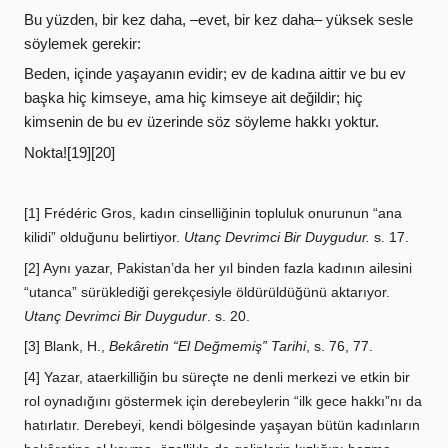
Bu yüzden, bir kez daha, –evet, bir kez daha– yüksek sesle
söylemek gerekir:
Beden, içinde yaşayanın evidir; ev de kadına aittir ve bu ev
başka hiç kimseye, ama hiç kimseye ait değildir; hiç
kimsenin de bu ev üzerinde söz söyleme hakkı yoktur.
Nokta![19][20]
[1] Frédéric Gros, kadın cinselliğinin topluluk onurunun “ana
kilidi” olduğunu belirtiyor.
Utanç Devrimci Bir Duygudur.
s. 17.
[2] Aynı yazar, Pakistan’da her yıl binden fazla kadının ailesini
“utanca” sürüklediği gerekçesiyle öldürüldüğünü aktarıyor.
Utanç Devrimci Bir Duygudur
. s. 20.
[3] Blank, H.,
Bekâretin “El Değmemiş” Tarihi
, s. 76, 77.
[4] Yazar, ataerkilliğin bu süreçte ne denli merkezi ve etkin bir
rol oynadığını göstermek için derebeylerin “ilk gece hakkı”nı da
hatırlatır. Derebeyi, kendi bölgesinde yaşayan bütün kadınların