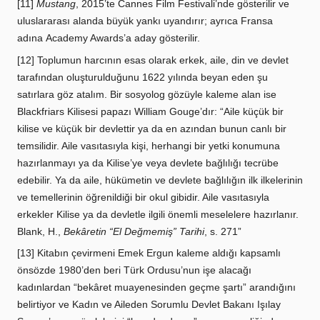
[11]
Mustang
, 2015’te
Cannes Film Festivali
’nde gösterilir ve
uluslararası alanda büyük yankı uyandırır; ayrıca Fransa
adına
Academy Awards
’a aday gösterilir.
[12] Toplumun harcının esas olarak erkek, aile, din ve devlet
tarafından oluşturulduğunu 1622 yılında beyan eden şu
satırlara göz atalım. Bir sosyolog gözüyle kaleme alan ise
Blackfriars Kilisesi papazı William Gouge’dır: “Aile küçük bir
kilise ve küçük bir devlettir ya da en azından bunun canlı bir
temsilidir. Aile vasıtasıyla kişi, herhangi bir yetki konumuna
hazırlanmayı ya da Kilise’ye veya devlete bağlılığı tecrübe
edebilir. Ya da aile, hükümetin ve devlete bağlılığın ilk ilkelerinin
ve temellerinin öğrenildiği bir okul gibidir. Aile vasıtasıyla
erkekler Kilise ya da devletle ilgili önemli meselelere hazırlanır.
Blank, H.,
Bekâretin “El Değmemiş” Tarihi
, s. 271”
[13] Kitabın çevirmeni Emek Ergun kaleme aldığı kapsamlı
önsözde 1980’den beri Türk Ordusu’nun işe alacağı
kadınlardan “bekâret muayenesinden geçme şartı” arandığını
belirtiyor ve Kadın ve Aileden Sorumlu Devlet Bakanı Işılay