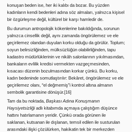
konuşan beden ise, her iki kalıbı da bozar. Bu yüzden
kadınların kendi bedenleri adına söz almaları, yalnızca kişisel
bir özgürleşme değil, kültürel bir karşı hamledir de.
Bu durumun antropolojik kökenlerine bakıldığında, sorunun
yalnızca cinsellik değil, aynı zamanda
öngörülemez ve ele
geçirilemez olandan
duyulan korku olduğu da görülür. Toplum;
soyun belirsizliğinden, mülksüzlüğün olabilirliğinden, tapu
kadastro müdürlüklerinin ve nikâh salonlarının yıkılmasından,
bankaların evlilik kredisi vermekten vazgeçmesinden,
kısacası düzenin bozulmasından korkar çünkü. Bu korku,
kadın bedeninde somutlaştırılır: Bekâret, öngörülemez ve ele
geçirilemez olanı, “el değmemiş”i kontrol altına almanın
sembolik garantisine dönüşür.[16]
Tam da bu noktada,
Başkası Adına Konuşmanın
Haysiyetsizliği
adlı kitabımda açmaya çalıştığım düşünce
hattını hatırlamanın yeridir. Çünkü orada görünen ile
saklanan, kutsanan ile dışlanan, temsil edilen ile susturulan
arasındaki ilişki çözülürken, hakikatin tek bir merkezden