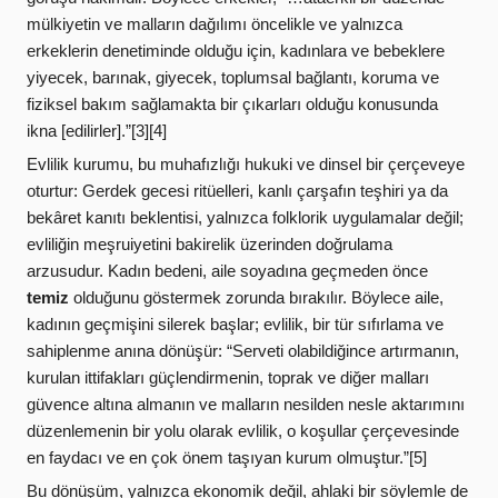
mülkiyetin ve malların dağılımı öncelikle ve yalnızca
erkeklerin denetiminde olduğu için, kadınlara ve bebeklere
yiyecek, barınak, giyecek, toplumsal bağlantı, koruma ve
fiziksel bakım sağlamakta bir çıkarları olduğu konusunda
ikna [edilirler].”[3][4]
Evlilik kurumu, bu muhafızlığı hukuki ve dinsel bir çerçeveye
oturtur: Gerdek gecesi ritüelleri, kanlı çarşafın teşhiri ya da
bekâret kanıtı beklentisi, yalnızca folklorik uygulamalar değil;
evliliğin meşruiyetini bakirelik üzerinden doğrulama
arzusudur. Kadın bedeni, aile soyadına geçmeden önce
temiz
olduğunu göstermek zorunda bırakılır. Böylece aile,
kadının geçmişini silerek başlar; evlilik, bir tür sıfırlama ve
sahiplenme anına dönüşür: “Serveti olabildiğince artırmanın,
kurulan ittifakları güçlendirmenin, toprak ve diğer malları
güvence altına almanın ve malların nesilden nesle aktarımını
düzenlemenin bir yolu olarak evlilik, o koşullar çerçevesinde
en faydacı ve en çok önem taşıyan kurum olmuştur.”[5]
Bu dönüşüm, yalnızca ekonomik değil, ahlaki bir söylemle de