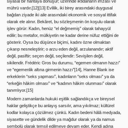
siyasal bir haritaya dönüşür; üzerinde iktidarların imzası ve
mührü vardır.[12][13] Evlilik, iki birey arasındaki duygusal
bağdan ziyade iki aile arasındaki ekonomik ve sosyal ittifak
olarak ele alınır. Bekâret, bu sözleşmenin ön koşulu olarak
işlev görür: Kadın, henüz “el değmemiş” olarak tahayyül
edilir; bu metafor, mülkiyetin ne kadar derine nüfuz ettiğini de
gösterir. Oysa bu düşünce biçimi, kadını özne olmaktan
çıkarıp nesneleştirir; o arzu eden değil, arzulanandır; aktif
değil, pasiftir; seçen değil, seçilendir: Sevişilen değil,
sikilendir. Frédéric Gros bu durumu, “egemen olmanın hazzı”
ve “egemenlik altına girmenin hazzı”[14], Hanne Blank ise
erkeklerin “seks yapması”, kadınların “seks olması” ya da
“erkeğin hâkim olması” ve “kadının hâkim olunması” olarak
tanımlıyor.[15]
Modern zamanlarda hukuki eşitlik sağlandıkça ve bireysel
haklar geliştikçe bu anlayış sarsılır, ama yıkılmaz; kültürel
kodlar kolayca çözülmez çünkü. Kadın bedeni hâlâ medyada,
siyasette ve gündelik dilde ya mağdur olarak ya da namus
sembolü olarak temsil edilmeye devam eder. Kendi adına