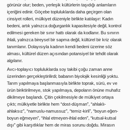
görünür olur; beden, yerleşik kültürlerin taşıdığı anlamların
içeriğini edinir. Göçebe topluluklarda daha geçirgen olan
cinsiyet rolleri, mülkiyet düzeniyle birlikte katılaşır: Kadın
bedeni, artık yalnızca doğurganlık kapasitesiyle değil, kontrol
edilmesi gereken bir sınır hattı olarak da kodlanır. Bu sınırın
ihlali, yalnızca bireysel bir sapma değil, kültürel bir kriz olarak
tanımlanır. Dolayısıyla kadının kendi bedeni üzerine söz
alması, kültürel düzen açısından potansiyel bir tehdit olarak
algılanır.
Avcı-toplayıcı topluluklarda soy takibi çoğu zaman anne
üzerinden gerçekleştirilirdi; babanın biyolojik kesinliği yoktu.
Tarım yapılmaya başlanmasıyla birlikte toprak, sürü, ev ve
ürün biriktirilmeye, stok yapılmaya, depoların önüne muhafız
dikilmeye başlandı. Çitin çekilmesiyle de mülkiyet ortaya
çıktı; mülkiyetle birlikte hem “dost-düşman”, “ahlaklı-
ahlaksız”, “namuslu-namussuz”, “temiz-kirli”, “boyun eğen-
boyun eğmeyen”, “ihlal etmeyen-ihlal eden”, “kutsal-kutsal
dışı” gibi karşıtlıklar hem de miras sorunu doğdu. Mirasın