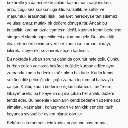
bekâretle ya da annelikte anlam kazanması sağlanırken;
arzu, çoğu kez suskunluğa itilir. Kutsallık ile saflık ve
masumluk arasındaki ilişki, bekâreti neredeyse tartışılamaz
ve ulaşılamaz mutlak bir değere dönüştürür. Ancak bu
kutsallık, kadının özneleşmesini değil, kadının kendi bedenine
simgesel olarak hapsedilmesi anlamına gelir. Bu tutsaklığı
itiraz etmeden benimseyen her kadın ise kurban olmayı,
bilerek, isteyerek, sevinerek seçen kadındır.
Bu noktada kurban sorunu daha da görünür hale gelir. Çünkü
kurban edilen yalnızca bekâret değildir; kurban edilen aynı
zamanda kadın bedeninin söz alma hakkıdır. Kadın kendi
sözünü dile getirdiğinde, çoğu zaman toplumsal hafızayla
çatışır. Kültür, kadın bedenine ilişkin hükmedici bir “resmi
hikâye” üretir; bu hikâyenin dışına çıkan her anlatı, düzeni
tehdit eder. Bu nedenle kadınların kendi bedenleri üzerine söz
almaları, yazmaları, konuşmaları ve tanıklık etmeleri tarih
boyunca siyasal bir eylem olarak görülür.
Bekâretin korunması için kadın, arzusunu bastırmaya,