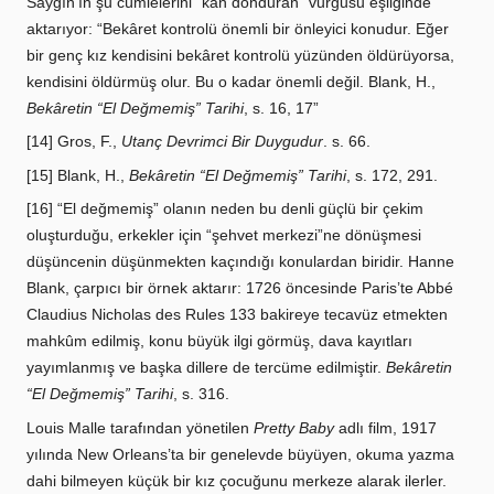
Saygın’ın şu cümlelerini “kan donduran” vurgusu eşliğinde
aktarıyor: “Bekâret kontrolü önemli bir önleyici konudur. Eğer
bir genç kız kendisini bekâret kontrolü yüzünden öldürüyorsa,
kendisini öldürmüş olur. Bu o kadar önemli değil. Blank, H.,
Bekâretin “El Değmemiş” Tarihi
, s. 16, 17”
[14] Gros, F.,
Utanç Devrimci Bir Duygudur
. s. 66.
[15] Blank, H.,
Bekâretin “El Değmemiş” Tarihi
, s. 172, 291.
[16] “El değmemiş” olanın neden bu denli güçlü bir çekim
oluşturduğu, erkekler için “şehvet merkezi”ne dönüşmesi
düşüncenin düşünmekten kaçındığı konulardan biridir. Hanne
Blank, çarpıcı bir örnek aktarır: 1726 öncesinde Paris’te Abbé
Claudius Nicholas des Rules 133 bakireye tecavüz etmekten
mahkûm edilmiş, konu büyük ilgi görmüş, dava kayıtları
yayımlanmış ve başka dillere de tercüme edilmiştir.
Bekâretin
“El Değmemiş” Tarihi
, s. 316.
Louis Malle tarafından yönetilen
Pretty Baby
adlı film
, 1917
yılında
New Orleans
’ta bir genelevde büyüyen, okuma yazma
dahi bilmeyen küçük bir kız çocuğunu merkeze alarak ilerler.