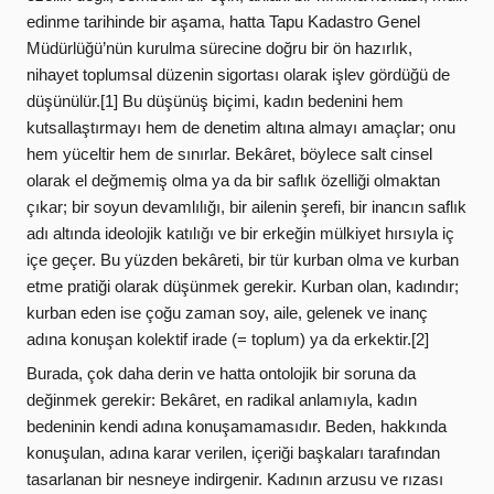
edinme tarihinde bir aşama, hatta Tapu Kadastro Genel
Müdürlüğü’nün kurulma sürecine doğru bir ön hazırlık,
nihayet toplumsal düzenin sigortası olarak işlev gördüğü de
düşünülür.[1] Bu düşünüş biçimi, kadın bedenini hem
kutsallaştırmayı hem de denetim altına almayı amaçlar; onu
hem yüceltir hem de sınırlar. Bekâret, böylece salt cinsel
olarak el değmemiş olma ya da bir saflık özelliği olmaktan
çıkar; bir soyun devamlılığı, bir ailenin şerefi, bir inancın saflık
adı altında ideolojik katılığı ve bir erkeğin mülkiyet hırsıyla iç
içe geçer. Bu yüzden bekâreti, bir tür kurban olma ve kurban
etme pratiği olarak düşünmek gerekir. Kurban olan, kadındır;
kurban eden ise çoğu zaman soy, aile, gelenek ve inanç
adına konuşan kolektif irade (= toplum) ya da erkektir.[2]
Burada, çok daha derin ve hatta ontolojik bir soruna da
değinmek gerekir: Bekâret, en radikal anlamıyla, kadın
bedeninin kendi adına konuşamamasıdır. Beden, hakkında
konuşulan, adına karar verilen, içeriği başkaları tarafından
tasarlanan bir nesneye indirgenir. Kadının arzusu ve rızası