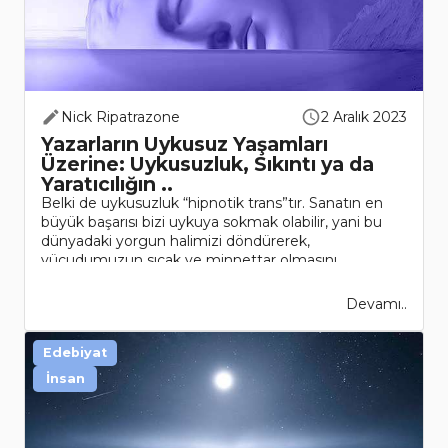
Nick Ripatrazone
2 Aralık 2023
Yazarların Uykusuz Yaşamları
Üzerine: Uykusuzluk, Sıkıntı ya da
Yaratıcılığın ..
Belki de uykusuzluk “hipnotik trans”tır. Sanatın en
büyük başarısı bizi uykuya sokmak olabilir, yani bu
dünyadaki yorgun halimizi döndürerek,
vücudumuzun sıcak ve minnettar olmasını
sağlaması.Franz Kafka uyuyamıy..
Devamı..
Edebiyat
İnsan