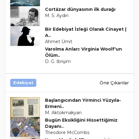
Cortázar dünyasının ilk durağı
M. S. Aydın
Bir Edebiyat İzleği Olarak Cinayet |
A..
Ahmet Ümit
Varolma Anları: Virginia Woolf'un
Ölüm..
D. G. İbrişim
Öne Çıkanlar
Edebiyat
Başlangıcından Yirminci Yüzyıla-
Ermeni..
M. Aktokmakyan
Bugün Eksikliğini Hissettiğimiz
Dayanı..
Theodore McCombs