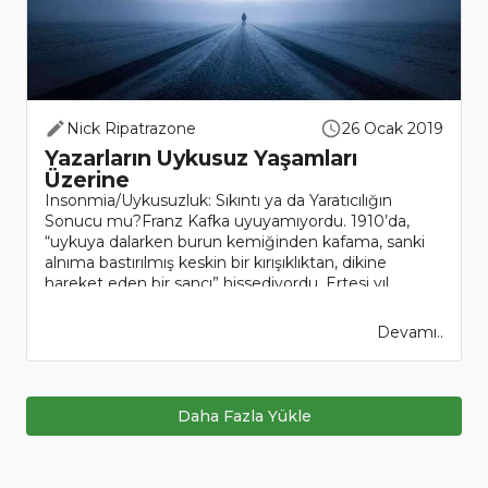
Nick Ripatrazone
26 Ocak 2019
Yazarların Uykusuz Yaşamları
Üzerine
Insonmia/Uykusuzluk: Sıkıntı ya da Yaratıcılığın
Sonucu mu?Franz Kafka uyuyamıyordu. 1910’da,
“uykuya dalarken burun kemiğinden kafama, sanki
alnıma bastırılmış keskin bir kırışıklıktan, dikine
hareket eden bir sancı” hissediyordu. Ertesi yıl,
birbirini izleyen uy..
Devamı..
Daha Fazla Yükle