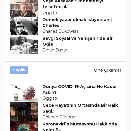
Neşe Aksakal: "Denemeciyi
felsefeci il..
Oggito
Demek yazar olmak istiyorsun |
Charles..
Charles Bukowski
Sevgi Soysal ve Yenişehir'de Bir
Öğle ..
Erhan Sunar
Öne Çıkanlar
Sağlık
Dünya COVID-19 Aşısına Ne Kadar
Yakın?
Oggito
Gece Hayatının Ortasında Bir Halk
Sağl..
Gökhan Güvener
Koronavirüs Mutasyonu Hakkında
Neler B..