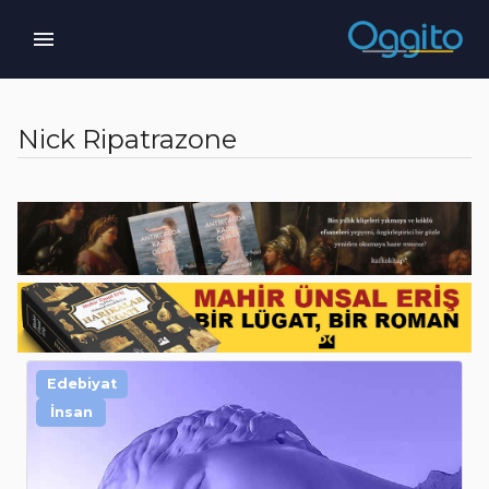
Nick Ripatrazone
Edebiyat
İnsan