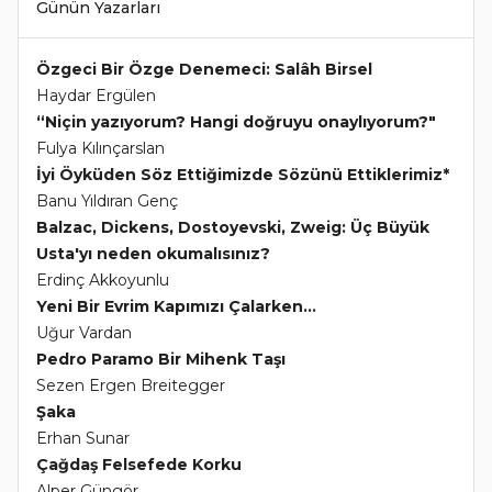
Günün Yazarları
Özgeci Bir Özge Denemeci: Salâh Birsel
Haydar Ergülen
“Niçin yazıyorum? Hangi doğruyu onaylıyorum?"
Fulya Kılınçarslan
İyi Öyküden Söz Ettiğimizde Sözünü Ettiklerimiz*
Banu Yıldıran Genç
Balzac, Dickens, Dostoyevski, Zweig: Üç Büyük
Usta'yı neden okumalısınız?
Erdinç Akkoyunlu
Yeni Bir Evrim Kapımızı Çalarken...
Uğur Vardan
Pedro Paramo Bir Mihenk Taşı
Sezen Ergen Breitegger
Şaka
Erhan Sunar
Çağdaş Felsefede Korku
Alper Güngör