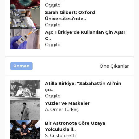
Oggito
Sarah Gilbert: Oxford
Üniversitesi’nde..
Oggito
Aşı: Türkiye'de Kullanılan Çin Aşısı
C..
Oggito
Öne Çıkanlar
Roman
Atilla Birkiye: "Sabahattin Ali’nin
ço..
Oggito
Yüzler ve Maskeler
A. Ömer Türkeş
Bir Astronota Göre Uzaya
Yolculukla İl..
S. Cristoforetti