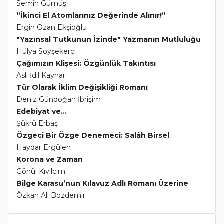
Semih Gümüş
“İkinci El Atomlarınız Değerinde Alınır!”
Ergin Ozan Ekşioğlu
"Yazınsal Tutkunun İzinde" Yazmanın Mutluluğu
Hülya Soyşekerci
Çağımızın Klişesi: Özgünlük Takıntısı
Aslı İdil Kaynar
Tür Olarak İklim Değişikliği Romanı
Deniz Gündoğan İbrişim
Edebiyat ve...
Şükrü Erbaş
Özgeci Bir Özge Denemeci: Salâh Birsel
Haydar Ergülen
Korona ve Zaman
Gönül Kıvılcım
Bilge Karasu’nun Kılavuz Adlı Romanı Üzerine
Özkan Ali Bozdemir