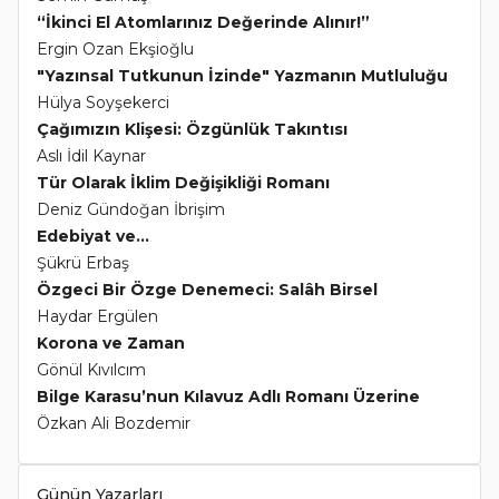
“İkinci El Atomlarınız Değerinde Alınır!”
Ergin Ozan Ekşioğlu
"Yazınsal Tutkunun İzinde" Yazmanın Mutluluğu
Hülya Soyşekerci
Çağımızın Klişesi: Özgünlük Takıntısı
Aslı İdil Kaynar
Tür Olarak İklim Değişikliği Romanı
Deniz Gündoğan İbrişim
Edebiyat ve...
Şükrü Erbaş
Özgeci Bir Özge Denemeci: Salâh Birsel
Haydar Ergülen
Korona ve Zaman
Gönül Kıvılcım
Bilge Karasu’nun Kılavuz Adlı Romanı Üzerine
Özkan Ali Bozdemir
Günün Yazarları