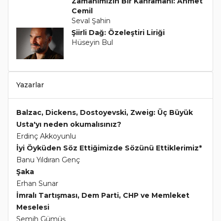
Zamanımızın Bir Kahramanı: Ahmet
Cemil
Seval Şahin
Şiirli Dağ: Özeleştiri Liriği
Hüseyin Bul
Yazarlar
Balzac, Dickens, Dostoyevski, Zweig: Üç Büyük
Usta'yı neden okumalısınız?
Erdinç Akkoyunlu
İyi Öyküden Söz Ettiğimizde Sözünü Ettiklerimiz*
Banu Yıldıran Genç
Şaka
Erhan Sunar
İmralı Tartışması, Dem Parti, CHP ve Memleket
Meselesi
Semih Gümüş