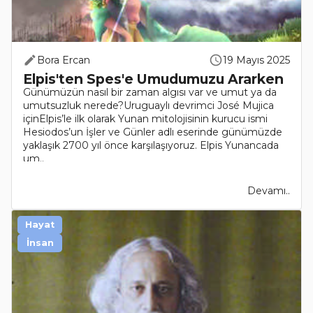
Bora Ercan
19 Mayıs 2025
Elpis'ten Spes'e Umudumuzu Ararken
Günümüzün nasıl bir zaman algısı var ve umut ya da
umutsuzluk nerede?Uruguaylı devrimci José Mujica
içinElpis’le ilk olarak Yunan mitolojisinin kurucu ismi
Hesiodos’un İşler ve Günler adlı eserinde günümüzde
yaklaşık 2700 yıl önce karşılaşıyoruz. Elpis Yunancada
um..
Devamı..
Hayat
İnsan