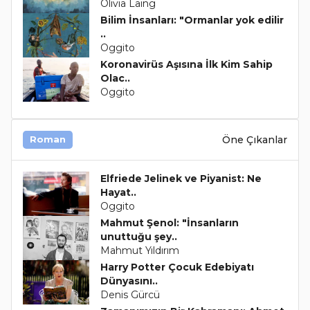
Olivia Laing
Bilim İnsanları: "Ormanlar yok edilir
..
Oggito
Koronavirüs Aşısına İlk Kim Sahip
Olac..
Oggito
Öne Çıkanlar
Roman
Elfriede Jelinek ve Piyanist: Ne
Hayat..
Oggito
Mahmut Şenol: "İnsanların
unuttuğu şey..
Mahmut Yıldırım
Harry Potter Çocuk Edebiyatı
Dünyasını..
Denis Gürcü