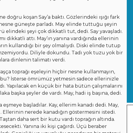
e doğru koşan Say’a baktı. Gözlerindeki ışığı fark
a nesne güneşte parladı. May elinde tuttuğu şeyin
 elindeki şeyi çok dikkatli tut, dedi. Say yavaşladı.
mı dikkatli attı. May’ın yanına vardığında ellerinin
ın kullandığı bir şey olmalıydı. Diski elinde tutup
nzemiyordu. Diliyle dokundu. Tadı yok tuzu yok bir
nlara dinlenin talimatı verdi.
vaşça toprağı eşeleyin hiçbir nesne kullanmayın,
k bu? İsterse ömrümüz yetmesin sadece ellerinizle
dı. Yapılacak en küçük bir hata bütün çalışmalarını
ka başka şeyler de vardı. May, hadi iş başına, dedi.
 eşmeye başladılar. Kay, ellerim kanadı dedi. May,
ı. Ellerinin nerede kanadığın göstermesini istedi.
 Taştan daha sert bir kutu vardı toprağın altında.
secekti. Yanına iki kişi çağırdı. Üçü beraber