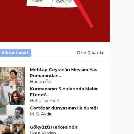
Öne Çıkanlar
Kültür Sanat
Mehtap Ceyran'ın Mevsim Yas
Romanından..
Haden Öz
Kurmacanın Sınırlarında Mahir
Efendi’..
Betül Tarıman
Cortázar dünyasının ilk durağı
M. S. Aydın
Gökyüzü Herkesindir
Uğur Vardan