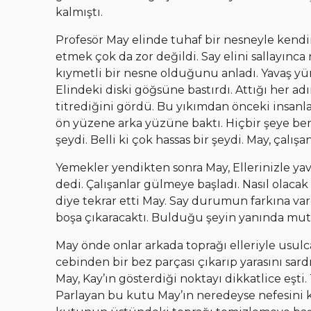
kalmıştı.
Profesör May elinde tuhaf bir nesneyle kendin
etmek çok da zor değildi. Say elini sallayınc
kıymetli bir nesne olduğunu anladı. Yavaş yürü
Elindeki diski göğsüne bastırdı. Attığı her adı
titrediğini gördü. Bu yıkımdan önceki insanlar
ön yüzene arka yüzüne baktı. Hiçbir şeye be
şeydi. Belli ki çok hassas bir şeydi. May, çalışa
Yemekler yendikten sonra May, Ellerinizle ya
dedi. Çalışanlar gülmeye başladı. Nasıl olaca
diye tekrar etti May. Say durumun farkına var
boşa çıkaracaktı. Bulduğu şeyin yanında mutla
May önde onlar arkada toprağı elleriyle usulca
cebinden bir bez parçası çıkarıp yarasını sard
May, Kay’ın gösterdiği noktayı dikkatlice eşti.
Parlayan bu kutu May’ın neredeyse nefesini ke