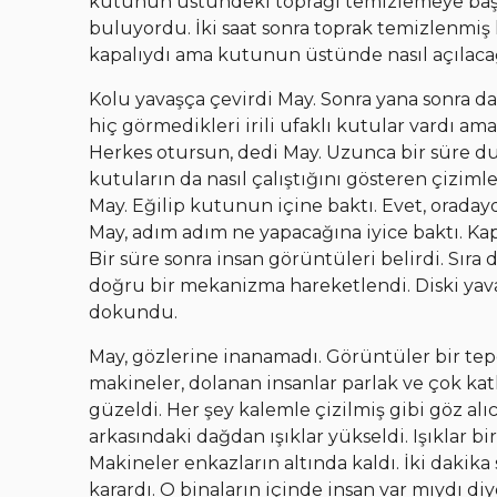
kutunun üstündeki toprağı temizlemeye başl
buluyordu. İki saat sonra toprak temizlenmi
kapalıydı ama kutunun üstünde nasıl açılacağı
Kolu yavaşça çevirdi May. Sonra yana sonra d
hiç görmedikleri irili ufaklı kutular vardı a
Herkes otursun, dedi May. Uzunca bir süre 
kutuların da nasıl çalıştığını gösteren çiziml
May. Eğilip kutunun içine baktı. Evet, oradayd
May, adım adım ne yapacağına iyice baktı. Ka
Bir süre sonra insan görüntüleri belirdi. Sıra
doğru bir mekanizma hareketlendi. Diski yava
dokundu.
May, gözlerine inanamadı. Görüntüler bir tep
makineler, dolanan insanlar parlak ve çok katl
güzeldi. Her şey kalemle çizilmiş gibi göz alı
arkasındaki dağdan ışıklar yükseldi. Işıklar b
Makineler enkazların altında kaldı. İki dakika
karardı. O binaların içinde insan var mıydı di