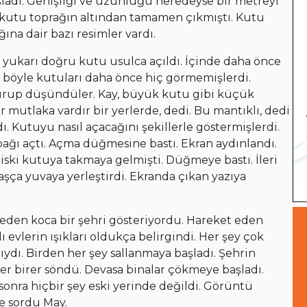
adı. Genişliği ve uzunluğu neredeyse bir metreyi
ş kutu toprağın altından tamamen çıkmıştı. Kutu
na dair bazı resimler vardı.
a yukarı doğru kutu usulca açıldı. İçinde daha önce
ma böyle kutuları daha önce hiç görmemişlerdi.
durup düşündüler. Kay, büyük kutu gibi küçük
er mutlaka vardır bir yerlerde, dedi. Bu mantıklı, dedi
ı. Kutuyu nasıl açacağını şekillerle göstermişlerdi.
pağı açtı. Açma düğmesine bastı. Ekran aydınlandı.
 diski kutuya takmaya gelmişti. Düğmeye bastı. İleri
şça yuvaya yerleştirdi. Ekranda çıkan yazıya
eden koca bir şehri gösteriyordu. Hareket eden
ı evlerin ışıkları oldukça belirgindi. Her şey çok
cıydı. Birden her şey sallanmaya başladı. Şehrin
irer birer söndü. Devasa binalar çökmeye başladı.
 sonra hiçbir şey eski yerinde değildi. Görüntü
ye sordu May.