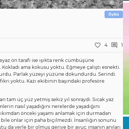
Öykü
4
1
beyaz ön tarafı ise ışıkta renk cümbüşüne
. Kokladı ama kokusu yoktu. Eğmeye çalıştı esnekti.
a durdu. Parlak yüzeyi yüzüne dokundurdu. Serindi.
 fikri yoktu. Kazı ekibinin başındaki profesöre
an tam üç yüz yetmiş sekiz yıl sonraydı. Sıcak yaz
lerin nasıl yaşadığını nerelerde yaşadığını
 yıkımdan önceki yaşamı anlamak için durmadan
 bile onlar için paha biçilmezdi. İnsanlığın sonunu
u da yerle bir olmuş geriye bir avuç insanın anıları