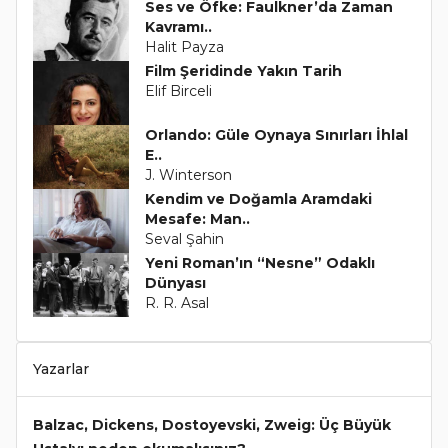
Ses ve Öfke: Faulkner’da Zaman
Kavramı..
Halit Payza
Film Şeridinde Yakın Tarih
Elif Birceli
Orlando: Güle Oynaya Sınırları İhlal
E..
J. Winterson
Kendim ve Doğamla Aramdaki
Mesafe: Man..
Seval Şahin
Yeni Roman’ın “Nesne” Odaklı
Dünyası
R. R. Asal
Yazarlar
Balzac, Dickens, Dostoyevski, Zweig: Üç Büyük