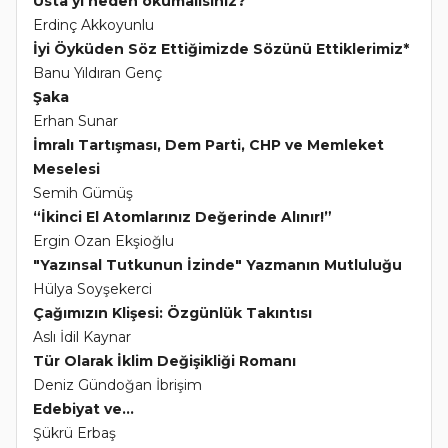
Usta'yı neden okumalısınız?
Erdinç Akkoyunlu
İyi Öyküden Söz Ettiğimizde Sözünü Ettiklerimiz*
Banu Yıldıran Genç
Şaka
Erhan Sunar
İmralı Tartışması, Dem Parti, CHP ve Memleket
Meselesi
Semih Gümüş
“İkinci El Atomlarınız Değerinde Alınır!”
Ergin Ozan Ekşioğlu
"Yazınsal Tutkunun İzinde" Yazmanın Mutluluğu
Hülya Soyşekerci
Çağımızın Klişesi: Özgünlük Takıntısı
Aslı İdil Kaynar
Tür Olarak İklim Değişikliği Romanı
Deniz Gündoğan İbrişim
Edebiyat ve...
Şükrü Erbaş