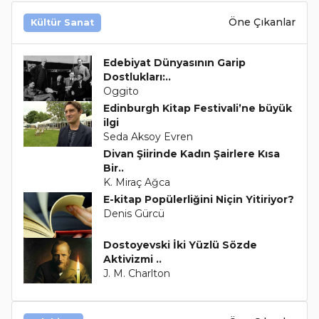
Öne Çıkanlar
Kültür Sanat
Edebiyat Dünyasının Garip
Dostlukları:..
Oggito
Edinburgh Kitap Festivali’ne büyük
ilgi
Seda Aksoy Evren
Divan Şiirinde Kadın Şairlere Kısa
Bir..
K. Miraç Ağca
E-kitap Popülerliğini Niçin Yitiriyor?
Denis Gürcü
Dostoyevski İki Yüzlü Sözde
Aktivizmi ..
J. M. Charlton