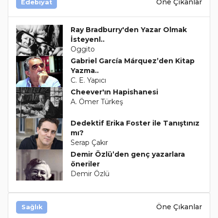
Öne Çıkanlar
Edebiyat
Ray Bradburry'den Yazar Olmak
İsteyenl..
Oggito
Gabriel García Márquez’den Kitap
Yazma..
C. E. Yapıcı
Cheever'ın Hapishanesi
A. Ömer Türkeş
Dedektif Erika Foster ile Tanıştınız
mı?
Serap Çakır
Demir Özlü’den genç yazarlara
öneriler
Demir Özlü
Öne Çıkanlar
Sağlık