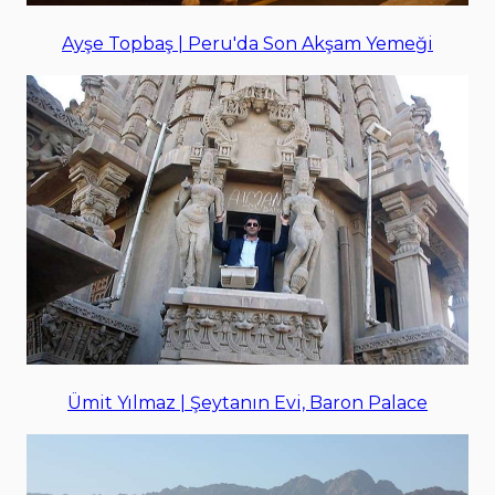
Ayşe Topbaş | Peru'da Son Akşam Yemeği
Ümit Yılmaz | Şeytanın Evi, Baron Palace