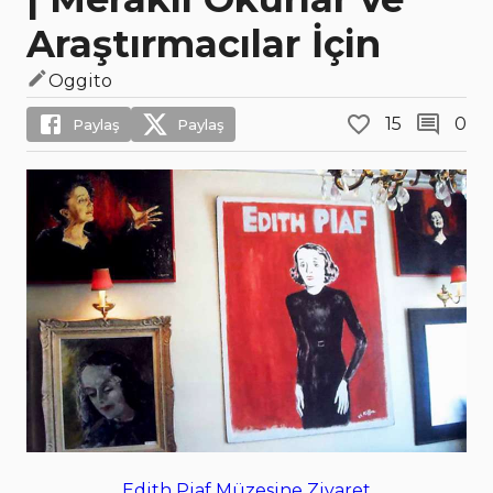
Araştırmacılar İçin
Oggito
15
0
Paylaş
Paylaş
Edith Piaf Müzesine Ziyaret