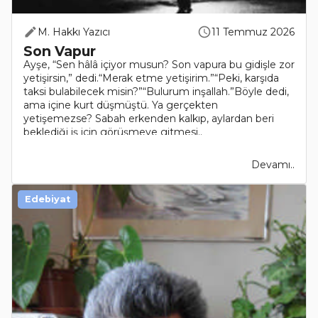
M. Hakkı Yazıcı
11 Temmuz 2026
Son Vapur
Ayşe, “Sen hâlâ içiyor musun? Son vapura bu gidişle zor
yetişirsin,” dedi.“Merak etme yetişirim.”“Peki, karşıda
taksi bulabilecek misin?”“Bulurum inşallah.”Böyle dedi,
ama içine kurt düşmüştü. Ya gerçekten
yetişemezse? Sabah erkenden kalkıp, aylardan beri
beklediği iş için görüşmeye gitmesi..
Devamı..
Edebiyat