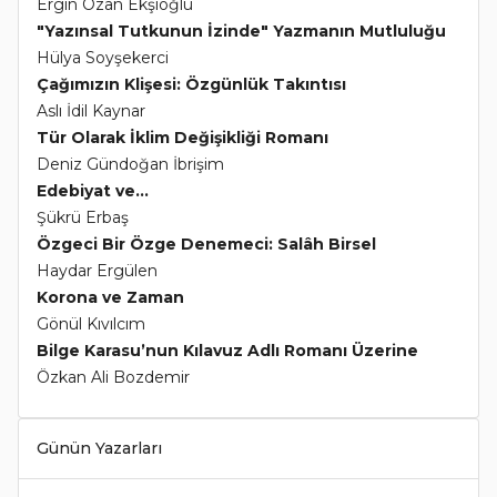
Ergin Ozan Ekşioğlu
"Yazınsal Tutkunun İzinde" Yazmanın Mutluluğu
Hülya Soyşekerci
Çağımızın Klişesi: Özgünlük Takıntısı
Aslı İdil Kaynar
Tür Olarak İklim Değişikliği Romanı
Deniz Gündoğan İbrişim
Edebiyat ve...
Şükrü Erbaş
Özgeci Bir Özge Denemeci: Salâh Birsel
Haydar Ergülen
Korona ve Zaman
Gönül Kıvılcım
Bilge Karasu’nun Kılavuz Adlı Romanı Üzerine
Özkan Ali Bozdemir
Günün Yazarları