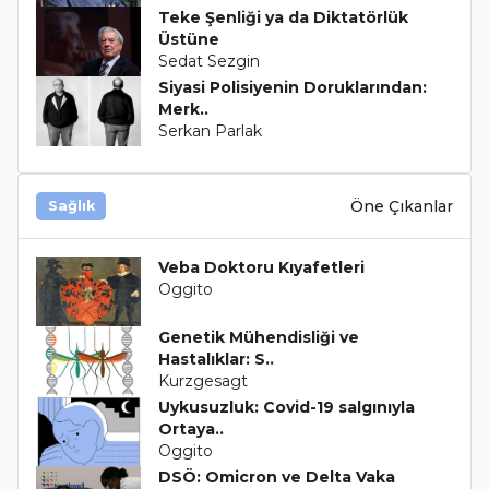
Teke Şenliği ya da Diktatörlük
Üstüne
Sedat Sezgin
Siyasi Polisiyenin Doruklarından:
Merk..
Serkan Parlak
Öne Çıkanlar
Sağlık
Veba Doktoru Kıyafetleri
Oggito
Genetik Mühendisliği ve
Hastalıklar: S..
Kurzgesagt
Uykusuzluk: Covid-19 salgınıyla
Ortaya..
Oggito
DSÖ: Omicron ve Delta Vaka