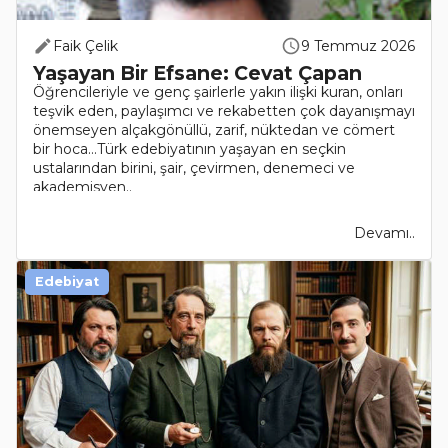
Faik Çelik
9 Temmuz 2026
Yaşayan Bir Efsane: Cevat Çapan
Öğrencileriyle ve genç şairlerle yakın ilişki kuran, onları
teşvik eden, paylaşımcı ve rekabetten çok dayanışmayı
önemseyen alçakgönüllü, zarif, nüktedan ve cömert
bir hoca…Türk edebiyatının yaşayan en seçkin
ustalarından birini, şair, çevirmen, denemeci ve
akademisyen..
Devamı..
Edebiyat