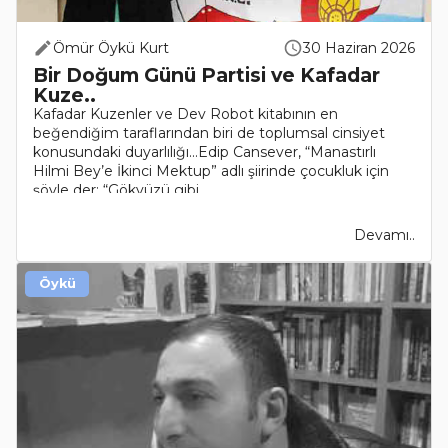
Ömür Öykü Kurt
30 Haziran 2026
Bir Doğum Günü Partisi ve Kafadar
Kuze..
Kafadar Kuzenler ve Dev Robot kitabının en
beğendiğim taraflarından biri de toplumsal cinsiyet
konusundaki duyarlılığı...Edip Cansever, “Manastırlı
Hilmi Bey’e İkinci Mektup” adlı şiirinde çocukluk için
şöyle der: “Gökyüzü gibi..
Devamı..
Öykü