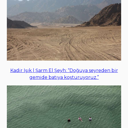
Kadir Işık | Şarm El Şeyh: “Doğuya seyreden bir
gemide batıya koşturuyoruz.”