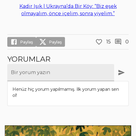
Kadir Işık | Ukrayna’da Bir Köy: “Biz eşek
olmayalım, önce içelim, sonra yiyelim.”
15
0
Paylaş
Paylaş
YORUMLAR
Bir yorum yazın
Henüz hiç yorum yapılmamış. İlk yorum yapan sen
ol!