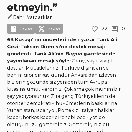
etmeyin.”
Bahri Vardarlılar
22
0
Paylaş
Paylaş
68 Kuşağı’nın önderlerinden yazar Tarık Ali,
Gezi-Taksim Direnişi’ne destek mesajı
gönderdi. Tarık Ali’nin
Birgün
gazetesinde
yayımlanan mesajı şöyle:
Genç, yaşlı sevgili
dostlar, Mücadelemizi Türkiye dışından ve
benim gibi birkaç gündür Ankara’dan izleyen
bizlerin gözünde siz yeniden tüm Avrupa
kıtasına umut verdiniz. Çok ama çok mühim bir
şey yapıyorsunuz. Zira genç Türkiyelilerin de
otoriter demokratik hükümetlerin baskılarına
Yunanistan, İspanyol, Portekiz, İtalyan halkları
kadar, herkes kadar direnebilecek yetide
olduğunuzu gösterdiniz. Gösterdiğiniz bu
cesaret, Türkiye siyasetini de dönüştürdü.