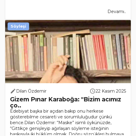
Devamı..
Söyleşi
Dilan Özdemir
22 Kasım 2025
Gizem Pınar Karaboğa: "Bizim acımız
ço..
Edebiyat başka bir açıdan bakıp onu herkese
gösterebilme cesareti ve sorumluluğudur çünkü
bence.Dilan Özdemir: “Maske” isimli öykünüzde,
“Gittikçe genişleyip ağırlaşan söyleme isteğinin
baskısıyla iki büklüm olmak. Doğru sözcükleri bulmaya