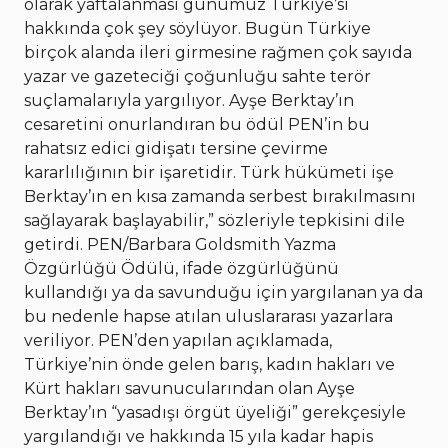
olarak yaftalanması günümüz Türkiye’si
hakkında çok şey söylüyor. Bugün Türkiye
birçok alanda ileri girmesine rağmen çok sayıda
yazar ve gazeteciği çoğunluğu sahte terör
suçlamalarıyla yargılıyor. Ayşe Berktay’ın
cesaretini onurlandıran bu ödül PEN’in bu
rahatsız edici gidişatı tersine çevirme
kararlılığının bir işaretidir. Türk hükümeti işe
Berktay’ın en kısa zamanda serbest bırakılmasını
sağlayarak başlayabilir,” sözleriyle tepkisini dile
getirdi. PEN/Barbara Goldsmith Yazma
Özgürlüğü Ödülü, ifade özgürlüğünü
kullandığı ya da savunduğu için yargılanan ya da
bu nedenle hapse atılan uluslararası yazarlara
veriliyor. PEN’den yapılan açıklamada,
Türkiye’nin önde gelen barış, kadın hakları ve
Kürt hakları savunucularından olan Ayşe
Berktay’ın “yasadışı örgüt üyeliği” gerekçesiyle
yargılandığı ve hakkında 15 yıla kadar hapis