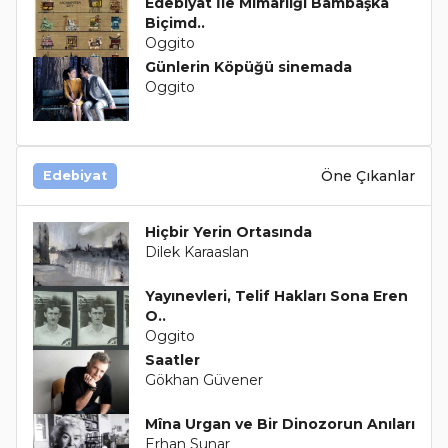
Edebiyat İle Mimarlığı Bambaşka
Biçimd..
Oggito
Günlerin Köpüğü sinemada
Oggito
Öne Çıkanlar
Edebiyat
Hiçbir Yerin Ortasında
Dilek Karaaslan
Yayınevleri, Telif Hakları Sona Eren
O..
Oggito
Saatler
Gökhan Güvener
Mîna Urgan ve Bir Dinozorun Anıları
Erhan Sunar