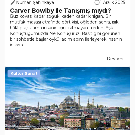
Nurhan Şahinkaya
1 Aralık 2025
Carver Bowlby ile Tanışmış mıydı?
Buz kovası kadar soğuk, kadeh kadar kırılgan. Bir
mutfak masası etrafında dört kişi, öğleden sonra, ışık
hâlâ güçlü ama insanın içini ısıtmayan türden. Aşk
Konuştuğumuzda Ne Konuşuruz. Basit gibi görünen
bir sohbetle başlar öykü, adım adım ilerleyerek insanın
iç kara..
Devamı..
Kültür Sanat