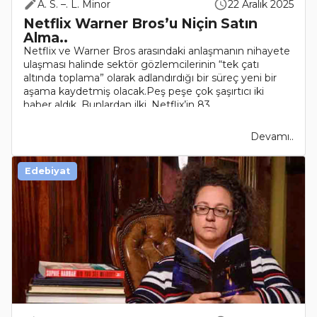
A. S. –. L. Minor
22 Aralık 2025
Netflix Warner Bros’u Niçin Satın
Alma..
Netflix ve Warner Bros arasındaki anlaşmanın nihayete
ulaşması halinde sektör gözlemcilerinin “tek çatı
altında toplama” olarak adlandırdığı bir süreç yeni bir
aşama kaydetmiş olacak.Peş peşe çok şaşırtıcı iki
haber aldık. Bunlardan ilki, Netflix’in 83..
Devamı..
Edebiyat