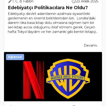
I. C. d. Fabbri
23 Aralık 2025
Edebiyatçı Politikacılara Ne Oldu?
Edebiyatçı devlet adamlarının azalması siyasetteki
gerilemenin en önemli belirtilerinden biri. Londra’daki
dairem tıka basa kitap dolu olmasına rağmen tam bir
seri kitap avcısı olduğumu itiraf etmem gerek. Geçen
hafta Tokyo’daydım ve her zamanki gibi kentin kitapçı..
Devamı..
Eğlence