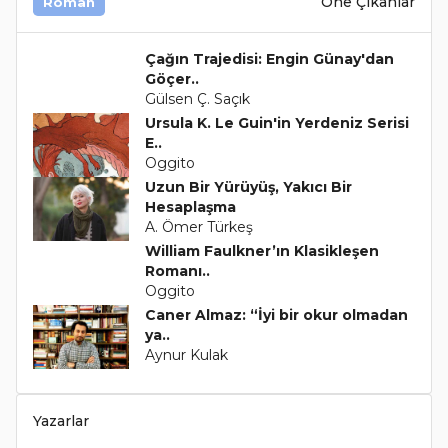
Öne Çıkanlar
Roman
Çağın Trajedisi: Engin Günay'dan
Göçer..
Gülsen Ç. Saçık
Ursula K. Le Guin'in Yerdeniz Serisi
E..
Oggito
Uzun Bir Yürüyüş, Yakıcı Bir
Hesaplaşma
A. Ömer Türkeş
William Faulkner’ın Klasikleşen
Romanı..
Oggito
Caner Almaz: “İyi bir okur olmadan
ya..
Aynur Kulak
Yazarlar