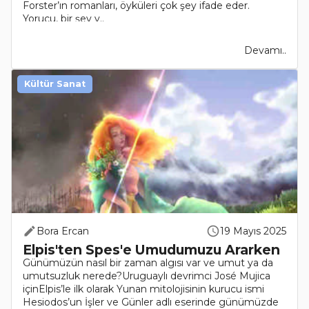
Forster’ın romanları, öyküleri çok şey ifade eder.
Yorucu, bir şey v..
Devamı..
Kültür Sanat
Bora Ercan
19 Mayıs 2025
Elpis'ten Spes'e Umudumuzu Ararken
Günümüzün nasıl bir zaman algısı var ve umut ya da
umutsuzluk nerede?Uruguaylı devrimci José Mujica
içinElpis’le ilk olarak Yunan mitolojisinin kurucu ismi
Hesiodos’un İşler ve Günler adlı eserinde günümüzde