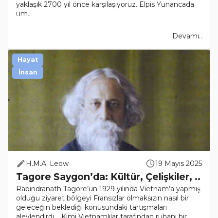
yaklaşık 2700 yıl önce karşılaşıyoruz. Elpis Yunancada
um..
Devamı..
Hayat
İnsan
H.M.A. Leow
19 Mayıs 2025
Tagore Saygon’da: Kültür, Çelişkiler, ..
Rabindranath Tagore’un 1929 yılında Vietnam’a yapmış
olduğu ziyaret bölgeyi Fransızlar olmaksızın nasıl bir
geleceğin beklediği konusundaki tartışmaları
alevlendirdi. Kimi Vietnamlılar tarafından ruhani bir