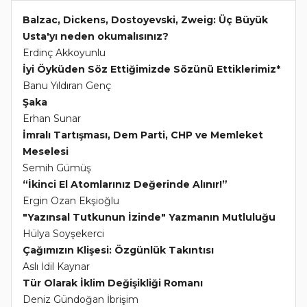
Balzac, Dickens, Dostoyevski, Zweig: Üç Büyük
Usta'yı neden okumalısınız?
Erdinç Akkoyunlu
İyi Öyküden Söz Ettiğimizde Sözünü Ettiklerimiz*
Banu Yıldıran Genç
Şaka
Erhan Sunar
İmralı Tartışması, Dem Parti, CHP ve Memleket
Meselesi
Semih Gümüş
“İkinci El Atomlarınız Değerinde Alınır!”
Ergin Ozan Ekşioğlu
"Yazınsal Tutkunun İzinde" Yazmanın Mutluluğu
Hülya Soyşekerci
Çağımızın Klişesi: Özgünlük Takıntısı
Aslı İdil Kaynar
Tür Olarak İklim Değişikliği Romanı
Deniz Gündoğan İbrişim