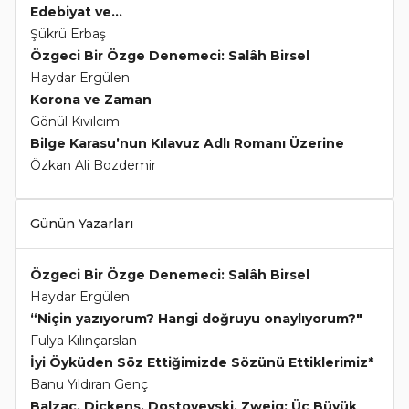
Edebiyat ve...
Şükrü Erbaş
Özgeci Bir Özge Denemeci: Salâh Birsel
Haydar Ergülen
Korona ve Zaman
Gönül Kıvılcım
Bilge Karasu’nun Kılavuz Adlı Romanı Üzerine
Özkan Ali Bozdemir
Günün Yazarları
Özgeci Bir Özge Denemeci: Salâh Birsel
Haydar Ergülen
“Niçin yazıyorum? Hangi doğruyu onaylıyorum?"
Fulya Kılınçarslan
İyi Öyküden Söz Ettiğimizde Sözünü Ettiklerimiz*
Banu Yıldıran Genç
Balzac, Dickens, Dostoyevski, Zweig: Üç Büyük