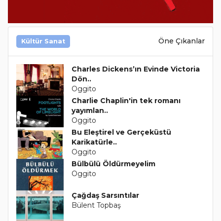
Öne Çıkanlar
Kültür Sanat
Charles Dickens’ın Evinde Victoria
Dön..
Oggito
Charlie Chaplin'in tek romanı
yayımlan..
Oggito
Bu Eleştirel ve Gerçeküstü
Karikatürle..
Oggito
Bülbülü Öldürmeyelim
Oggito
Çağdaş Sarsıntılar
Bülent Topbaş