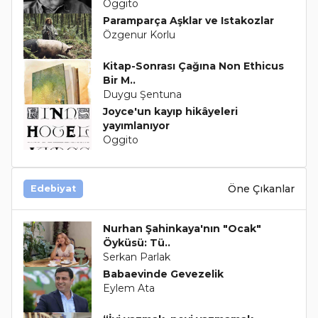
Oggito
Paramparça Aşklar ve Istakozlar
Özgenur Korlu
Kitap-Sonrası Çağına Non Ethicus
Bir M..
Duygu Şentuna
Joyce'un kayıp hikâyeleri
yayımlanıyor
Oggito
Öne Çıkanlar
Edebiyat
Nurhan Şahinkaya'nın "Ocak"
Öyküsü: Tü..
Serkan Parlak
Babaevinde Gevezelik
Eylem Ata