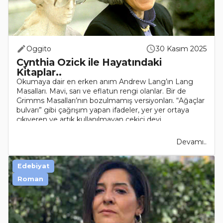
Oggito
30 Kasım 2025
Cynthia Ozick ile Hayatındaki
Kitaplar..
Okumaya dair en erken anım Andrew Lang’ın Lang
Masalları. Mavi, sarı ve eflatun rengi olanlar. Bir de
Grimms Masalları’nın bozulmamış versiyonları. “Ağaçlar
bulvarı” gibi çağrışım yapan ifadeler, yer yer ortaya
çıkıveren ve artık kullanılmayan çekici deyi..
Devamı..
Edebiyat
Roman