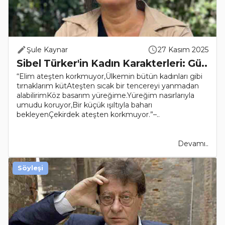
Şule Kaynar
27 Kasım 2025
Sibel Türker'in Kadın Karakterleri: Gü..
“Elim ateşten korkmuyor,Ülkemin bütün kadınları gibi
tırnaklarım kütAteşten sıcak bir tencereyi yanmadan
alabilirimKöz basarım yüreğime.Yüreğim nasırlarıyla
umudu koruyor,Bir küçük ışıltıyla baharı
bekleyenÇekirdek ateşten korkmuyor.”–..
Devamı..
Söyleşi