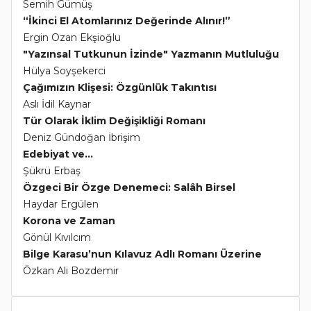
Semih Gümüş
“İkinci El Atomlarınız Değerinde Alınır!”
Ergin Ozan Ekşioğlu
"Yazınsal Tutkunun İzinde" Yazmanın Mutluluğu
Hülya Soyşekerci
Çağımızın Klişesi: Özgünlük Takıntısı
Aslı İdil Kaynar
Tür Olarak İklim Değişikliği Romanı
Deniz Gündoğan İbrişim
Edebiyat ve...
Şükrü Erbaş
Özgeci Bir Özge Denemeci: Salâh Birsel
Haydar Ergülen
Korona ve Zaman
Gönül Kıvılcım
Bilge Karasu’nun Kılavuz Adlı Romanı Üzerine
Özkan Ali Bozdemir