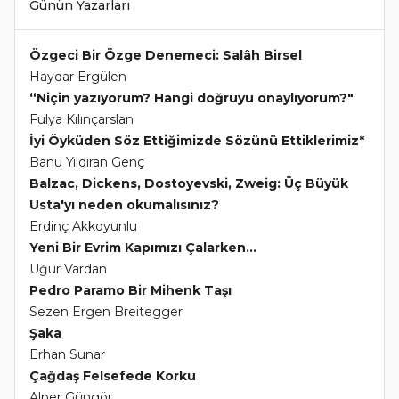
Günün Yazarları
Özgeci Bir Özge Denemeci: Salâh Birsel
Haydar Ergülen
“Niçin yazıyorum? Hangi doğruyu onaylıyorum?"
Fulya Kılınçarslan
İyi Öyküden Söz Ettiğimizde Sözünü Ettiklerimiz*
Banu Yıldıran Genç
Balzac, Dickens, Dostoyevski, Zweig: Üç Büyük
Usta'yı neden okumalısınız?
Erdinç Akkoyunlu
Yeni Bir Evrim Kapımızı Çalarken...
Uğur Vardan
Pedro Paramo Bir Mihenk Taşı
Sezen Ergen Breitegger
Şaka
Erhan Sunar
Çağdaş Felsefede Korku
Alper Güngör