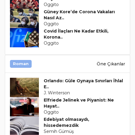
Oggito
Güney Kore’de Corona Vakaları
Nasıl Az..
Oggito
Covid İlaçları Ne Kadar Etkili,
Korona..
Oggito
Öne Çıkanlar
Roman
Orlando: Güle Oynaya Sınırları İhlal
E..
J. Winterson
Elfriede Jelinek ve Piyanist: Ne
Hayat..
Oggito
Edebiyat olmasaydı,
hissedemezdik
Semih Gümüş