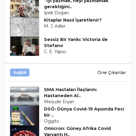
“İyi yazmak, neyi yazmamak
gerektiğini..
İpek Doğan
Kitaplar Nasıl İşaretlenir?
M. J. Adler
Sessiz Bir Yankı: Victoria de
Stefano
C. E. Yapıcı
Öne Çıkanlar
Sağlık
SMA Hastaları İlaçlarını
Hastaneden Al..
Mesude Erşan
DSÖ: Dünya Covid-19 Aşısında Feci
bir ..
Oggito
Omicron: Güney Afrika Covid
Varyantı H..