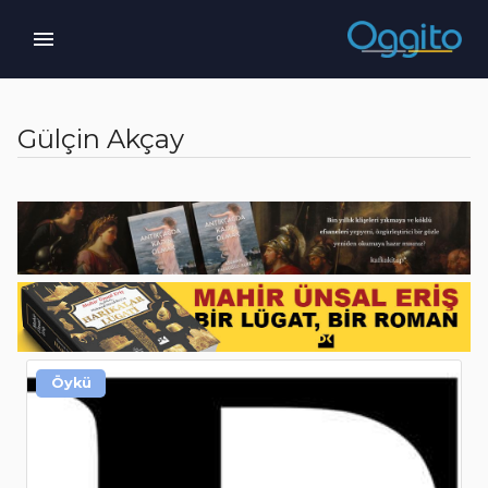
Gülçin Akçay
Öykü