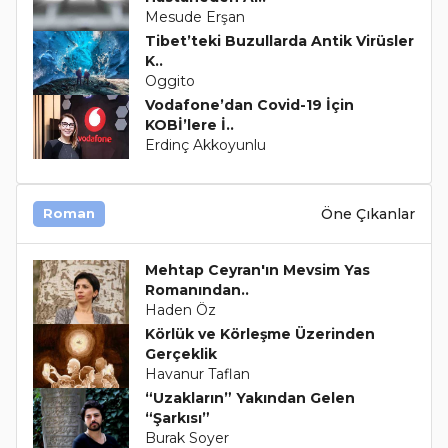
Mesude Erşan
Tibet’teki Buzullarda Antik Virüsler
K..
Oggito
Vodafone’dan Covid-19 İçin
KOBİ’lere İ..
Erdinç Akkoyunlu
Öne Çıkanlar
Roman
Mehtap Ceyran'ın Mevsim Yas
Romanından..
Haden Öz
Körlük ve Körleşme Üzerinden
Gerçeklik
Havanur Taflan
“Uzakların” Yakından Gelen
“Şarkısı”
Burak Soyer