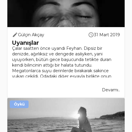
Gülçin Akçay
31 Mart 2019
Uyanışlar
Çalar saatten önce uyandı Feyhan. Dipsiz bir
denizde, ağırlıksız ve dengede asılıyken, yani
uyuyorken, bütün gece başucunda tetikte duran
kendi bilincinin attığı bir halata tutundu.
Megatonlarca suyu derinlerde bırakarak sakince
yukarı çekildi. Odadaki diğer eşyayla birlikte onun
sıcak bede..
Devamı..
Öykü