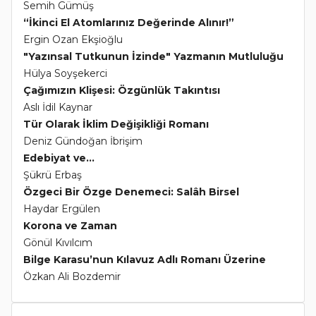
Semih Gümüş
“İkinci El Atomlarınız Değerinde Alınır!”
Ergin Ozan Ekşioğlu
"Yazınsal Tutkunun İzinde" Yazmanın Mutluluğu
Hülya Soyşekerci
Çağımızın Klişesi: Özgünlük Takıntısı
Aslı İdil Kaynar
Tür Olarak İklim Değişikliği Romanı
Deniz Gündoğan İbrişim
Edebiyat ve...
Şükrü Erbaş
Özgeci Bir Özge Denemeci: Salâh Birsel
Haydar Ergülen
Korona ve Zaman
Gönül Kıvılcım
Bilge Karasu’nun Kılavuz Adlı Romanı Üzerine
Özkan Ali Bozdemir