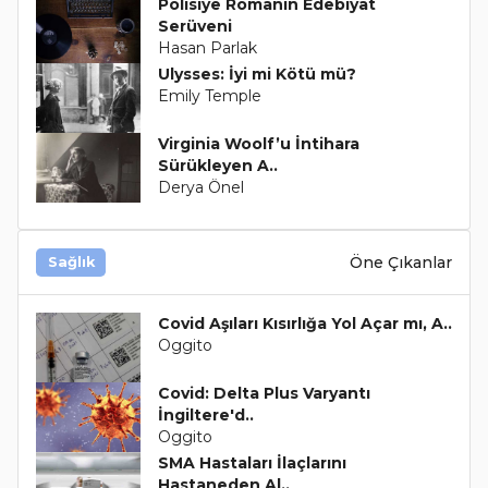
Polisiye Romanın Edebiyat
Serüveni
Hasan Parlak
Ulysses: İyi mi Kötü mü?
Emily Temple
Virginia Woolf’u İntihara
Sürükleyen A..
Derya Önel
Öne Çıkanlar
Sağlık
Covid Aşıları Kısırlığa Yol Açar mı, A..
Oggito
Covid: Delta Plus Varyantı
İngiltere'd..
Oggito
SMA Hastaları İlaçlarını
Hastaneden Al..