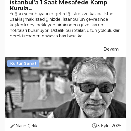
İstanbul’a 1 Saat Mesafede Kamp
Kurula..
Yoğun şehir hayatının getirdiği stres ve kalabalıktan
uzaklaşmak istediğinizde, İstanbul’un çevresinde
keşfedilmeyi bekleyen birbirinden güzel kamp
noktaları bulunuyor. Üstelik bu rotalar, uzun yolculuklar
gerektirmeden doğayla baş başa kal..
Devamı..
Kültür Sanat
Narin Çelik
3 Eylül 2025