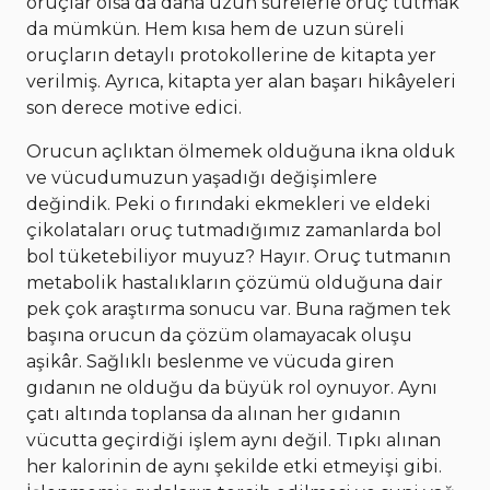
oruçlar olsa da daha uzun sürelerle oruç tutmak
da mümkün. Hem kısa hem de uzun süreli
oruçların detaylı protokollerine de kitapta yer
verilmiş. Ayrıca, kitapta yer alan başarı hikâyeleri
son derece motive edici.
Orucun açlıktan ölmemek olduğuna ikna olduk
ve vücudumuzun yaşadığı değişimlere
değindik. Peki o fırındaki ekmekleri ve eldeki
çikolataları oruç tutmadığımız zamanlarda bol
bol tüketebiliyor muyuz? Hayır. Oruç tutmanın
metabolik hastalıkların çözümü olduğuna dair
pek çok araştırma sonucu var. Buna rağmen tek
başına orucun da çözüm olamayacak oluşu
aşikâr. Sağlıklı beslenme ve vücuda giren
gıdanın ne olduğu da büyük rol oynuyor. Aynı
çatı altında toplansa da alınan her gıdanın
vücutta geçirdiği işlem aynı değil. Tıpkı alınan
her kalorinin de aynı şekilde etki etmeyişi gibi.