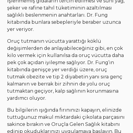
İşlenmemiş gıdaların tercih edilmesi ve suni yağ,
şeker ve rafine tahıl tüketiminin azaltılması
sağlıklı beslenmenin anahtarları. Dr. Fung
kitabında bunlara sebepleriyle beraber uzunca
yer veriyor.
Oruç tutmanın vücutta yarattığı köklü
değişimlerden de anlayabileceğiniz gibi, en çok
kilo vermek için kullanılsa da oruç vücutta daha
pek çok açıdan iyileşme sağlıyor. Dr. Fung’ın
kitabında genişçe yer verdiği üzere, oruç
tutmak obezite ve tip 2 diyabetin yanı sıra genç
kalmanın ve berrak bir zihnin de yolu oruç
tutmaktan geçiyor, kalp sağlının korunmasına
yardımcı oluyor.
Bu bilgilerin ışığında fırınınızı kapayın, elinizde
tuttuğunuz makul miktardaki çikolata parçasını
sakince bırakın ve Oruçla Gelen Sağlık kitabını
edinip okuduklarınızı uygulamaya başlayın. Bu