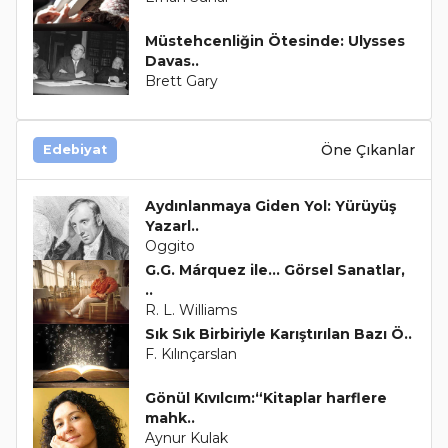
Müstehcenliğin Ötesinde: Ulysses
Davas..
Brett Gary
Öne Çıkanlar
Edebiyat
Aydınlanmaya Giden Yol: Yürüyüş
Yazarl..
Oggito
G.G. Márquez ile... Görsel Sanatlar,
..
R. L. Williams
Sık Sık Birbiriyle Karıştırılan Bazı Ö..
F. Kılınçarslan
Gönül Kıvılcım:“Kitaplar harflere
mahk..
Aynur Kulak