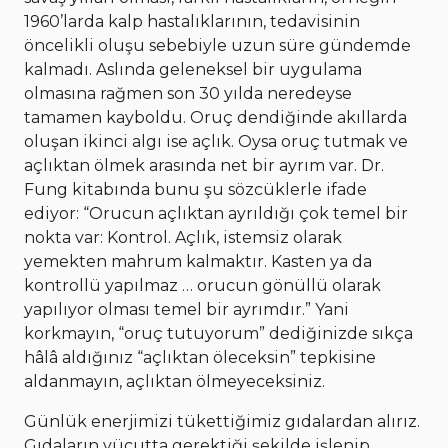
1960’larda kalp hastalıklarının, tedavisinin
öncelikli oluşu sebebiyle uzun süre gündemde
kalmadı. Aslında geleneksel bir uygulama
olmasına rağmen son 30 yılda neredeyse
tamamen kayboldu. Oruç dendiğinde akıllarda
oluşan ikinci algı ise açlık. Oysa oruç tutmak ve
açlıktan ölmek arasında net bir ayrım var. Dr.
Fung kitabında bunu şu sözcüklerle ifade
ediyor: “Orucun açlıktan ayrıldığı çok temel bir
nokta var: Kontrol. Açlık, istemsiz olarak
yemekten mahrum kalmaktır. Kasten ya da
kontrollü yapılmaz … orucun gönüllü olarak
yapılıyor olması temel bir ayrımdır.” Yani
korkmayın, “oruç tutuyorum” dediğinizde sıkça
hâlâ aldığınız “açlıktan öleceksin” tepkisine
aldanmayın, açlıktan ölmeyeceksiniz.
Günlük enerjimizi tükettiğimiz gıdalardan alırız.
Gıdaların vücutta gerektiği şekilde işlenip