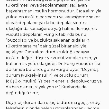
tüketilmesi veya depolanmasını sağlayan
başkahraman insülin hormonudur. Gıda alımıyla
yükselen insülin hormonu ya karaciğerde şeker
olarak depolanır ya da bu depolar sınırına
ulaştığında karaciğerde yağ haline dönüşerek
vücutta depolanır. Fung kitabında bunu
“buzdolabı ve buzlukta saklanan gıdaların
tüketim sırasına” dair güzel bir analojiyle
açıklıyor. Gıda alımı durdurulduğundaysa
insülin değeri düşer ve vücut var olan enerjiyi
kullanmak yolunda gider. Dr. Fung vücudun iki
durumda bulunduğunu vurguluyor: “Doymuş
durum (yüksek-insülin) ve oruçlu durum
(düşük-insülin). Ya besin enerjisi depoluyoruz ya
da besin enerjisi yakıyoruz.” Kitabında da
değindiği üzere,
Doymuş durumdan oruçlu duruma geçiş, oruç
felsefesinin önde gelen uzmanlarından George