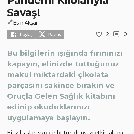
Pandemi Kilolarıyla
Savaş!
Esin Akşar
2
0
Paylaş
Paylaş
Bu bilgilerin ışığında fırınınızı
kapayın, elinizde tuttuğunuz
makul miktardaki çikolata
parçasını sakince bırakın ve
Oruçla Gelen Sağlık kitabını
edinip okuduklarınızı
uygulamaya başlayın.
Bir yılı aşkın süredir bütün dünyayı etkisi altına