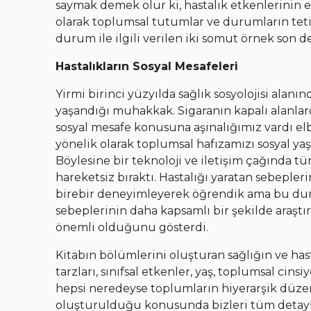
saymak demek olur ki, hastalık etkenlerinin 
olarak toplumsal tutumlar ve durumların teti
durum ile ilgili verilen iki somut örnek son d
Hastalıkların Sosyal Mesafeleri
Yirmi birinci yüzyılda sağlık sosyolojisi alanın
yaşandığı muhakkak. Sigaranın kapalı alanla
sosyal mesafe konusuna aşinalığımız vardı el
yönelik olarak toplumsal hafızamızı sosyal y
Böylesine bir teknoloji ve iletişim çağında t
hareketsiz bıraktı. Hastalığı yaratan sebepler
birebir deneyimleyerek öğrendik ama bu dur
sebeplerinin daha kapsamlı bir şekilde araştı
önemli olduğunu gösterdi.
Kitabın bölümlerini oluşturan sağlığın ve has
tarzları, sınıfsal etkenler, yaş, toplumsal cins
hepsi neredeyse toplumların hiyerarşik düzenl
oluşturulduğu konusunda bizleri tüm detayla