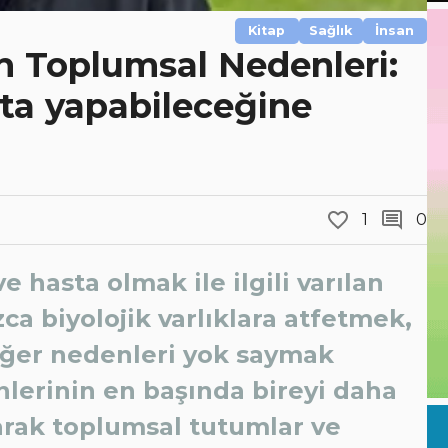
Kitap
Sağlık
İnsan
ın Toplumsal Nedenleri:
ta yapabileceğine
1
0
e hasta olmak ile ilgili varılan
ca biyolojik varlıklara atfetmek,
iğer nedenleri yok saymak
nlerinin en başında bireyi daha
arak toplumsal tutumlar ve