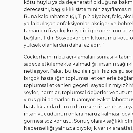
kötü huylu ya da dejeneratif olduğuna bakma
derecesini, bağışıklık sisteminin zayıflamasın
Buna kalp rahatsızlığı, Tip 2 diyabet, felç, ak
yolla bulaşan enfeksiyonlar, akciğer ve böbrek 
tamamen fizyolojikmiş gibi görünen romati
bağlantılıdır. Sosyoekonomik konumu kötü ola
yüksek olanlardan daha fazladır. ”
Cockerham’ın bu açıklamaları sonrası kitabın a
sadece etkilemekte kalmadığı, insanın sağlıklı
netleşiyor. Fakat bu tez ile ilgili hızlıca şu s
birçok hastalığın toplumsal etkenlerle bağlantı
toplumsal etkenleri geçerli sayabilir miyiz? M
şeyler, normlar, toplumsal değerler ve tutuml
virüs gibi damarları tıkamıyor. Fakat laboratu
hastalıklar da durup dururken insanı hasta y
insan vücudunun onlara maruz kalması, böyle
görmesi söz konusu. Sonuç olarak sağlıklı olma
Nedenselliği yalnızca biyolojik varlıklara atf