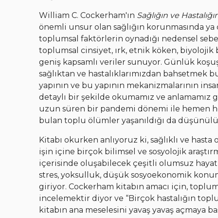
William C. Cockerham'ın
Sağlığın ve Hastalığ
önemli unsur olan sağlığın korunmasında ya 
toplumsal faktörlerin oynadığı nedensel sebepl
toplumsal cinsiyet, ırk, etnik köken, biyoloji
geniş kapsamlı veriler sunuyor. Günlük koşu
sağlıktan ve hastalıklarımızdan bahsetmek b
yapının ve bu yapının mekanizmalarının insan
detaylı bir şekilde okumamız ve anlamamız ger
uzun süren bir pandemi dönemi ile hemen he
bulan toplu ölümler yaşanıldığı da düşünülü
Kitabı okurken anlıyoruz ki, sağlıklı ve has
işin içine birçok bilimsel ve sosyolojik araştır
içerisinde oluşabilecek çeşitli olumsuz hayat
stres, yoksulluk, düşük sosyoekonomik konum,
giriyor. Cockerham kitabın amacı için, toplum
incelemektir diyor ve “Birçok hastalığın topl
kitabın ana meselesini yavaş yavaş açmaya başl