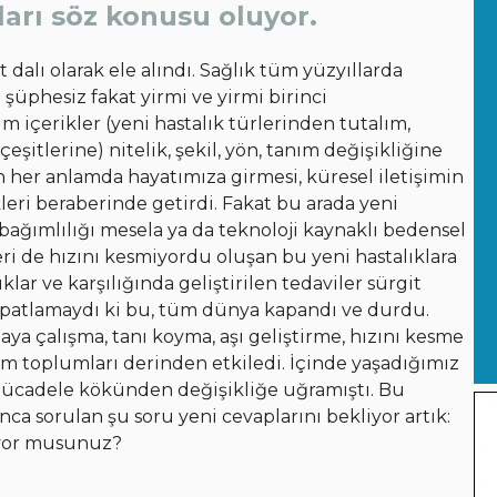
ları söz konusu oluyor.
lt dalı olarak ele alındı. Sağlık tüm yüzyıllarda
üphesiz fakat yirmi ve yirmi birinci
üm içerikler (yeni hastalık türlerinden tutalım,
 çeşitlerine) nitelik, şekil, yön, tanım değişikliğine
in her anlamda hayatımıza girmesi, küresel iletişimin
kleri beraberinde getirdi. Fakat bu arada yeni
t bağımlılığı mesela ya da teknoloji kaynaklı bedensel
leri de hızını kesmiyordu oluşan bu yeni hastalıklara
klar ve karşılığında geliştirilen tedaviler sürgit
r patlamaydı ki bu, tüm dünya kapandı ve durdu.
aya çalışma, tanı koyma, aşı geliştirme, hızını kesme
üm toplumları derinden etkiledi. İçinde yaşadığımız
le mücadele kökünden değişikliğe uğramıştı. Bu
ca sorulan şu soru yeni cevaplarını bekliyor artık:
ıyor musunuz?