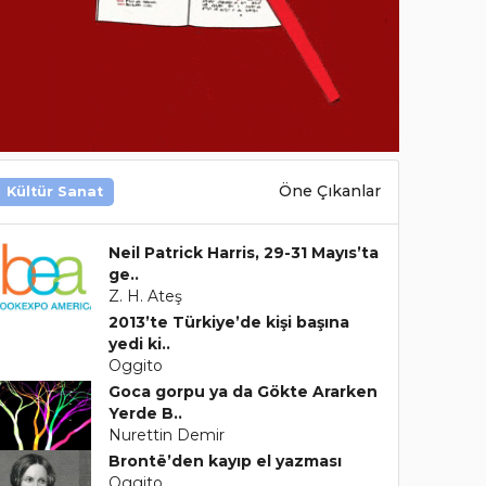
Öne Çıkanlar
Kültür Sanat
Neil Patrick Harris, 29-31 Mayıs’ta
ge..
Z. H. Ateş
2013’te Türkiye’de kişi başına
yedi ki..
Oggito
Goca gorpu ya da Gökte Ararken
Yerde B..
Nurettin Demir
Brontë’den kayıp el yazması
Oggito