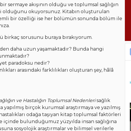
l bir sermaye akışının olduğu ve toplumsal sağlığın
ili olduğunu okuyorsunuz. Kitabın oluşturulan
mli bir özelliği ise her bölümün sonunda bölüm ile
mıza.
 birkaç sorusunu buraya bırakıyorum.
erden daha uzun yaşamaktadır? Bunda hangi
lunmaktadır?
yet paradoksu nedir?
ıkları arasındaki farklılıkları oluşturan şey, hâlâ
ağlığın ve Hastalığın Toplumsal Nedenleri
sağlık
nda yapılmış birçok kurumsal araştırmaya ve yazılmış
astalıkları odağa taşıyan kitap toplumsal faktörleri
 de içinde bulunduğumuz yüzyılda insan sağlığına
una sosyolojik araştırmalar ve bilimsel verilerle