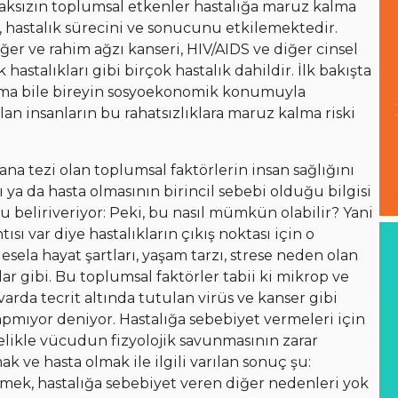
ksızın toplumsal etkenler hastalığa maruz kalma
ı, hastalık sürecini ve sonucunu etkilemektedir.
ciğer ve rahim ağzı kanseri, HIV/AIDS ve diğer cinsel
hastalıkları gibi birçok hastalık dahildir. İlk bakışta
zma bile bireyin sosyoekonomik konumuyla
n insanların bu rahatsızlıklara maruz kalma riski
na tezi olan toplumsal faktörlerin insan sağlığını
 ya da hasta olmasının birincil sebebi olduğu bilgisi
oru beliriveriyor: Peki, bu nasıl mümkün olabilir? Yani
sı var diye hastalıkların çıkış noktası için o
esela hayat şartları, yaşam tarzı, strese neden olan
ar gibi. Bu toplumsal faktörler tabii ki mikrop ve
varda tecrit altında tutulan virüs ve kanser gibi
apmıyor deniyor. Hastalığa sebebiyet vermeleri için
likle vücudun fizyolojik savunmasının zarar
k ve hasta olmak ile ilgili varılan sonuç şu:
etmek, hastalığa sebebiyet veren diğer nedenleri yok