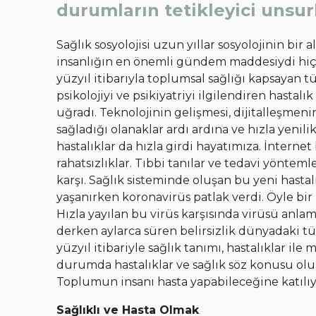
durumların tetikleyici unsur
Sağlık sosyolojisi uzun yıllar sosyolojinin bir a
insanlığın en önemli gündem maddesiydi hiç ş
yüzyıl itibarıyla toplumsal sağlığı kapsayan t
psikolojiyi ve psikiyatriyi ilgilendiren hastalık
uğradı. Teknolojinin gelişmesi, dijitalleşmen
sağladığı olanaklar ardı ardına ve hızla yenili
hastalıklar da hızla girdi hayatımıza. İnterne
rahatsızlıklar. Tıbbi tanılar ve tedavi yöntem
karşı. Sağlık sisteminde oluşan bu yeni hastalı
yaşanırken koronavirüs patlak verdi. Öyle bi
Hızla yayılan bu virüs karşısında virüsü anlam
derken aylarca süren belirsizlik dünyadaki t
yüzyıl itibariyle sağlık tanımı, hastalıklar i
durumda hastalıklar ve sağlık söz konusu olun
Toplumun insanı hasta yapabileceğine katıl
Sağlıklı ve Hasta Olmak