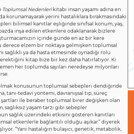
ın Toplumsal Nedenleri
kitabı insan yaşamı adına en
da korunamayarak yerini hastalıklara bırakmasındaki
eri bilimsel kanıtlar eşliğinde sınıfsal konum, yaş,
k bazda inşa edilen etkenlere odaklanarak bizlere
şturmacamızın içinde günde en az bir kere
u derece elzem bir noktaya gelmişken toplumsal
ı sağlıklı ya da hasta etmesinde oynadığı rolü
ektiğini kitap bize bir kez daha hatırlatıyor. Ki
men her toplumda sayıları neredeyse milyonları
rse.
ta olmak konusunun toplumsal sebepleri dendiğinde
ma, tanı-tedavi yöntemi, davranışsal tıp, süreç
 şartları ile beraber toplumsal birer değişken olan
 sağlıksız yaşam tarzı gibi sebepler
un sağlık üzerindeki etkisini gösteren kanıtları
umsal etkenlerle bağlantılı olduğu aşikar” diyerek
ıyor. “Yani hastalığın bulaşıcı, genetik, metabolik,