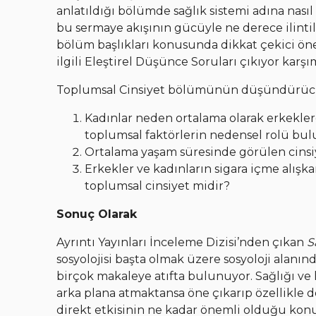
anlatıldığı bölümde sağlık sistemi adına nası
bu sermaye akışının gücüyle ne derece ilint
bölüm başlıkları konusunda dikkat çekici öne
ilgili Eleştirel Düşünce Soruları çıkıyor karşı
Toplumsal Cinsiyet bölümünün düşündürücü
Kadınlar neden ortalama olarak erkekl
toplumsal faktörlerin nedensel rolü bu
Ortalama yaşam süresinde görülen cinsi
Erkekler ve kadınların sigara içme alışkanl
toplumsal cinsiyet midir?
Sonuç Olarak
Ayrıntı Yayınları İnceleme Dizisi’nden çıkan
S
sosyolojisi başta olmak üzere sosyoloji alanı
birçok makaleye atıfta bulunuyor. Sağlığı ve h
arka plana atmaktansa öne çıkarıp özellikle
direkt etkisinin ne kadar önemli olduğu konus