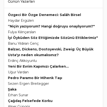
Günün Yazarları
Özgeci Bir Özge Denemeci: Salâh Birsel
Haydar Ergülen
“Niçin yazıyorum? Hangi doğruyu onaylıyorum?"
Fulya Kılınçarslan
İyi Öyküden Söz Ettiğimizde Sözünü Ettiklerimiz*
Banu Yıldıran Genç
Balzac, Dickens, Dostoyevski, Zweig: Üç Büyük
Usta'yı neden okumalısınız?
Erdinç Akkoyunlu
Yeni Bir Evrim Kapımızı Çalarken...
Uğur Vardan
Pedro Paramo Bir Mihenk Taşı
Sezen Ergen Breitegger
Şaka
Erhan Sunar
Çağdaş Felsefede Korku
Alper Güngör