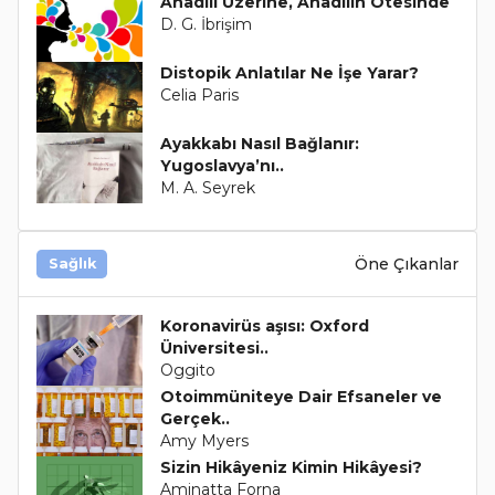
Anadili Üzerine, Anadilin Ötesinde
D. G. İbrişim
Distopik Anlatılar Ne İşe Yarar?
Celia Paris
Ayakkabı Nasıl Bağlanır:
Yugoslavya’nı..
M. A. Seyrek
Öne Çıkanlar
Sağlık
Koronavirüs aşısı: Oxford
Üniversitesi..
Oggito
Otoimmüniteye Dair Efsaneler ve
Gerçek..
Amy Myers
Sizin Hikâyeniz Kimin Hikâyesi?
Aminatta Forna