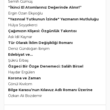
Semih Gümüş
“İkinci El Atomlarınız Değerinde Alınır!”
Ergin Ozan Ekşioğlu
"Yazınsal Tutkunun İzinde" Yazmanın Mutluluğu
Hülya Soyşekerci
Çağımızın Klişesi: Özgünlük Takıntısı
Aslı İdil Kaynar
Tür Olarak İklim Değişikliği Romanı
Deniz Gündoğan İbrişim
Edebiyat ve...
Şükrü Erbaş
Özgeci Bir Özge Denemeci: Salâh Birsel
Haydar Ergülen
Korona ve Zaman
Gönül Kıvılcım
Bilge Karasu’nun Kılavuz Adlı Romanı Üzerine
Özkan Ali Bozdemir