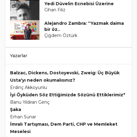
Yedi Düvelin Ecnebisi Üzerine
Cihan Filiz
Alejandro Zambra: “Yazmak daima
bir öz..
Çiğdem Öztürk
Yazarlar
Balzac, Dickens, Dostoyevski, Zweig: Üç Büyük
Usta'yı neden okumalısınız?
Erdinç Akkoyunlu
İyi Öyküden Söz Ettiğimizde Sözünü Ettiklerimiz*
Banu Yıldıran Genç
Şaka
Erhan Sunar
İmralı Tartışması, Dem Parti, CHP ve Memleket
Meselesi