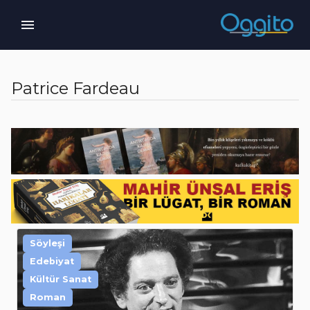
Patrice Fardeau
Söyleşi
Edebiyat
Kültür Sanat
Roman