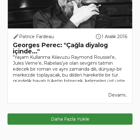
Patrice Fardeau
1 Aralık 2016
Georges Perec: "Çağla diyalog
içinde..."
"Yaşam Kullanma Kılavuzu Raymond Roussel’e,
Jules Verne’e, Rabelais’ye olan sevgimi tatmin
edecek bir roman ve aynı zamanda dili, dünyayı bir
merkezde toplayacak, bu dilden hareketle bir tür
gündelik hayatı tüketip bitirecek, kelimeleri üst üste
yığacak, bir n..
Devamı..
Daha Fazla Yükle