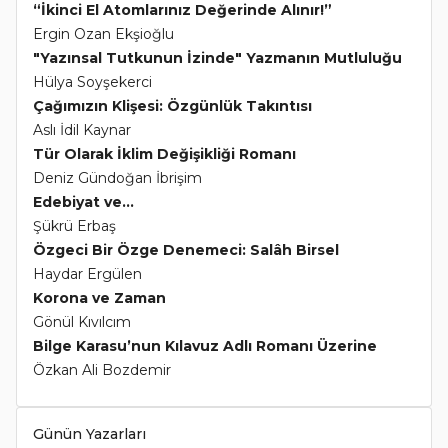
“İkinci El Atomlarınız Değerinde Alınır!”
Ergin Ozan Ekşioğlu
"Yazınsal Tutkunun İzinde" Yazmanın Mutluluğu
Hülya Soyşekerci
Çağımızın Klişesi: Özgünlük Takıntısı
Aslı İdil Kaynar
Tür Olarak İklim Değişikliği Romanı
Deniz Gündoğan İbrişim
Edebiyat ve...
Şükrü Erbaş
Özgeci Bir Özge Denemeci: Salâh Birsel
Haydar Ergülen
Korona ve Zaman
Gönül Kıvılcım
Bilge Karasu’nun Kılavuz Adlı Romanı Üzerine
Özkan Ali Bozdemir
Günün Yazarları