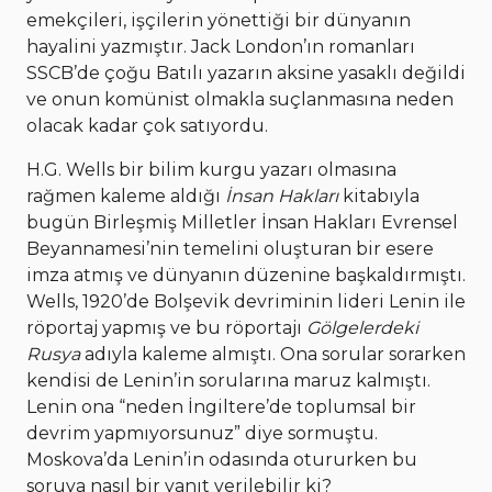
emekçileri, işçilerin yönettiği bir dünyanın
hayalini yazmıştır. Jack London’ın romanları
SSCB’de çoğu Batılı yazarın aksine yasaklı değildi
ve onun komünist olmakla suçlanmasına neden
olacak kadar çok satıyordu.
H.G. Wells bir bilim kurgu yazarı olmasına
rağmen kaleme aldığı
İnsan Hakları
kitabıyla
bugün Birleşmiş Milletler İnsan Hakları Evrensel
Beyannamesi’nin temelini oluşturan bir esere
imza atmış ve dünyanın düzenine başkaldırmıştı.
Wells, 1920’de Bolşevik devriminin lideri Lenin ile
röportaj yapmış ve bu röportajı
Gölgelerdeki
Rusya
adıyla kaleme almıştı. Ona sorular sorarken
kendisi de Lenin’in sorularına maruz kalmıştı.
Lenin ona “neden İngiltere’de toplumsal bir
devrim yapmıyorsunuz” diye sormuştu.
Moskova’da Lenin’in odasında otururken bu
soruya nasıl bir yanıt verilebilir ki?