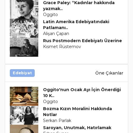
Grace Paley: “Kadınlar hakkında
yazmak..
Oggito
Latin Amerika Edebiyatındaki
Patlamanı..
Alişan Çapan
Rus Postmodern Edebiyatı Üzerine
Kısmet Rüstemov
Öne Çıkanlar
Edebiyat
Oggito'nun Ocak Ayı İçin Önerdiği
10 K..
Oggito
Bozma Kızın Moralini Hakkında
Notlar
Serkan Parlak
Saroyan, Unutmak, Hatırlamak