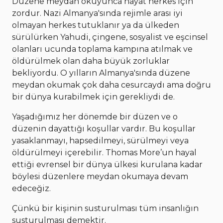
Düzene meydan okuyunca hayat herkes için
zordur. Nazi Almanya'sında rejimle arası iyi
olmayan herkes tutuklanır ya da ülkeden
sürülürken Yahudi, çingene, sosyalist ve eşcinsel
olanları ucunda toplama kampına atılmak ve
öldürülmek olan daha büyük zorluklar
bekliyordu. O yılların Almanya'sında düzene
meydan okumak çok daha cesurcaydı ama doğru
bir dünya kurabilmek için gerekliydi de.
Yaşadığımız her dönemde bir düzen ve o
düzenin dayattığı koşullar vardır. Bu koşullar
yasaklanmayı, hapsedilmeyi, sürülmeyi veya
öldürülmeyi içerebilir. Thomas More’un hayal
ettiği evrensel bir dünya ülkesi kurulana kadar
böylesi düzenlere meydan okumaya devam
edeceğiz.
Çünkü bir kişinin susturulması tüm insanlığın
susturulması demektir.