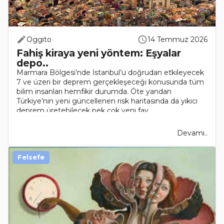
Oggito
14 Temmuz 2026
Fahiş kiraya yeni yöntem: Eşyalar
depo..
Marmara Bölgesi’nde İstanbul’u doğrudan etkileyecek
7 ve üzeri bir deprem gerçekleşeceği konusunda tüm
bilim insanları hemfikir durumda. Öte yandan
Türkiye’nin yeni güncellenen risk haritasında da yıkıcı
deprem üretebilecek pek çok yeni fay..
Devamı..
Felsefe