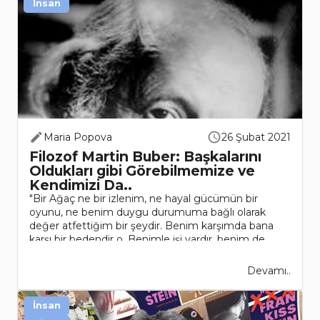
İnsan
Maria Popova
26 Şubat 2021
Filozof Martin Buber: Başkalarını
Oldukları gibi Görebilmemize ve
Kendimizi Da..
"Bir Ağaç ne bir izlenim, ne hayal gücümün bir
oyunu, ne benim duygu durumuma bağlı olarak
değer atfettiğim bir şeydir. Benim karşımda bana
karşı bir bedendir o. Benimle işi vardır, benim de
onunla olduğum gibi..
Devamı..
İnsan