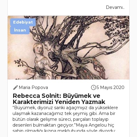
Devamı..
Edebiyat
İnsan
Maria Popova
5 Mayıs 2020
Rebecca Solnit: Büyümek ve
Karakterimizi Yeniden Yazmak
“Büyümek, diyoruz sanki ağaçmışız da yükseklere
ulaşmak kazanacağımız tek şeymiş gibi. Ama bir
bütün olarak gelişme süreci, parçaları toplayıp
desenleri bulmaktan geçiyor.”Maya Angelou hiç
sahip olmadığı kızına mektubunda şöyle diyordu:
“İnsanla..