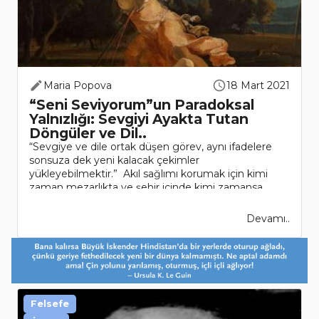
Maria Popova
18 Mart 2021
“Seni Seviyorum”un Paradoksal
Yalnızlığı: Sevgiyi Ayakta Tutan
Döngüler ve Dil..
“Sevgiye ve dile ortak düşen görev, aynı ifadelere
sonsuza dek yeni kalacak çekimler
yükleyebilmektir.” Akıl sağlımı korumak için kimi
zaman mezarlıkta ve şehir içinde kimi zamansa
ormanda her gün yürüyorum. H..
Devamı..
Felsefe