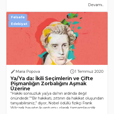
Devamı..
Felsefe
Edebiyat
Maria Popova
1 Temmuz 2020
Ya/Ya da: İkili Seçimlerin ve Çifte
Pişmanlığın Zorbalığını Aşmak
Üzerine
“Hakiki sonsuzluk ya/ya da’nın ardında değil
önündedir.”“Bir hakikati, zıttının da hakikat oluşundan
tanıyabilirsiniz,” diyor, Nobel ödüllü fizikçi Frank
Wilczek hayatın kuantumu olarak tamamlayıcılık
üzerine çalışmasında.İz bı..