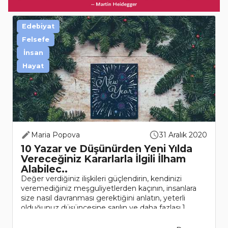
Edebiyat
Felsefe
İnsan
Hayat
Maria Popova
31 Aralık 2020
10 Yazar ve Düşünürden Yeni Yılda
Vereceğiniz Kararlarla İlgili İlham
Alabilec..
Değer verdiğiniz ilişkileri güçlendirin, kendinizi
veremediğiniz meşguliyetlerden kaçının, insanlara
size nasıl davranması gerektiğini anlatın, yeterli
olduğunuz düşüncesine sarılın ve daha fazlası.1
Adrienne R..