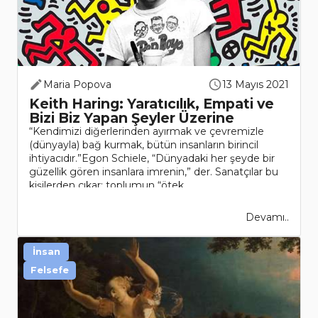
Maria Popova
13 Mayıs 2021
Keith Haring: Yaratıcılık, Empati ve
Bizi Biz Yapan Şeyler Üzerine
“Kendimizi diğerlerinden ayırmak ve çevremizle
(dünyayla) bağ kurmak, bütün insanların birincil
ihtiyacıdır.”Egon Schiele, “Dünyadaki her şeyde bir
güzellik gören insanlara imrenin,” der. Sanatçılar bu
kişilerden çıkar; toplumun “ötek..
Devamı..
İnsan
Felsefe