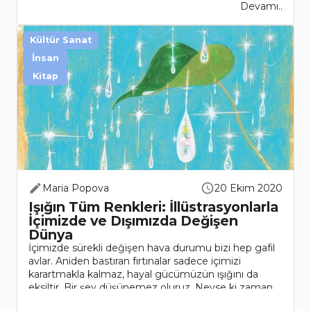
Devamı..
Kültür Sanat
İnsan
Kitap
Maria Popova
20 Ekim 2020
Işığın Tüm Renkleri: İllüstrasyonlarla
İçimizde ve Dışımızda Değişen
Dünya
İçimizde sürekli değişen hava durumu bizi hep gafil
avlar. Aniden bastıran fırtınalar sadece içimizi
karartmakla kalmaz, hayal gücümüzün ışığını da
eksiltir. Bir şey düşünemez oluruz. Neyse ki zaman
geçer ve tıpkı mevsim kışta..