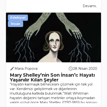
Devamı..
Edebiyat
İnsan
Maria Popova
28 Nisan 2020
Mary Shelley’nin Son İnsan’ı: Hayatı
Yaşanılır Kılan Şeyler
“Hayatın karmaşık bilmecesini çözmek için tek yol
var: Kendimizi geliştirmek ve diğerlerinin
mutluluğuna katkıda bulunmak.”Walt Whitman
hayatın değerini tartışan metinler ortaya koymadan
yarım yüzyıl önce Mary Shelley (1797-1851) bu soruyu