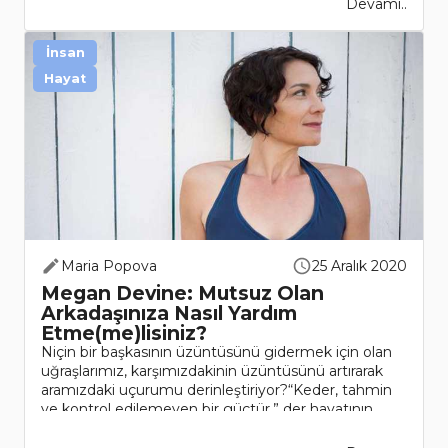
Devamı..
İnsan
Hayat
Maria Popova
25 Aralık 2020
Megan Devine: Mutsuz Olan
Arkadaşınıza Nasıl Yardım
Etme(me)lisiniz?
Niçin bir başkasının üzüntüsünü gidermek için olan
uğraşlarımız, karşımızdakinin üzüntüsünü artırarak
aramızdaki uçurumu derinleştiriyor?“Keder, tahmin
ve kontrol edilemeyen bir güçtür,” der hayatının
aşkını kaybeden Elizabeth Gilbe..