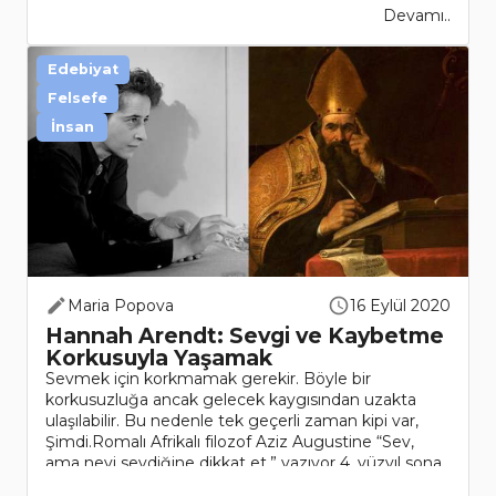
Devamı..
Edebiyat
Felsefe
İnsan
Maria Popova
16 Eylül 2020
Hannah Arendt: Sevgi ve Kaybetme
Korkusuyla Yaşamak
Sevmek için korkmamak gerekir. Böyle bir
korkusuzluğa ancak gelecek kaygısından uzakta
ulaşılabilir. Bu nedenle tek geçerli zaman kipi var,
Şimdi.Romalı Afrikalı filozof Aziz Augustine “Sev,
ama neyi sevdiğine dikkat et,” yazıyor 4. yüzyıl sona
ere..