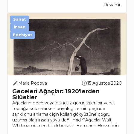
Devamı..
Sanat
İnsan
Edebiyat
Maria Popova
15 Ağustos 2020
Geceleri Ağaçlar: 1920'lerden
Silüetler
Ağaçların gece veya gündüz görünüşleri bir yana,
toprağa kök salarken büyük gizemin peşinde
sanki onu anlamak için kolları gökyüzüne doğru
uzamış olan insan soyu değil midir?Ağaçlar Walt
Whitman için en bilgili hocalar, Hermann Hesse için
ölümlülüğümüze zarif b..