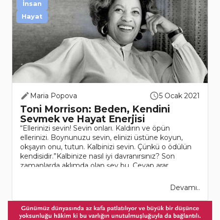
İnsan
Hayat
Maria Popova
5 Ocak 2021
Toni Morrison: Beden, Kendini
Sevmek ve Hayat Enerjisi
“Ellerinizi sevin! Sevin onları. Kaldırın ve öpün
ellerinizi. Boynunuzu sevin, elinizi üstüne koyun,
okşayın onu, tutun. Kalbinizi sevin. Çünkü o ödülün
kendisidir.”Kalbinize nasıl iyi davranırsınız? Son
zamanlarda aklımda olan şey bu. Cevap arar..
Devamı..