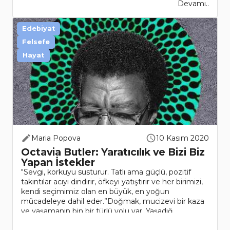
Devamı..
Edebiyat
Felsefe
Hayat
Maria Popova
10 Kasım 2020
Octavia Butler: Yaratıcılık ve Bizi Biz
Yapan İstekler
"Sevgi, korkuyu susturur. Tatlı ama güçlü, pozitif
takıntılar acıyı dindirir, öfkeyi yatıştırır ve her birimizi,
kendi seçimimiz olan en büyük, en yoğun
mücadeleye dahil eder.”Doğmak, mucizevi bir kaza
ve yaşamanın bin bir türlü yolu var. Yaşadığ..