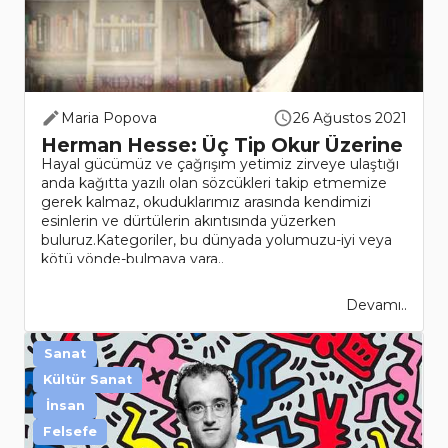
Maria Popova
26 Ağustos 2021
Herman Hesse: Üç Tip Okur Üzerine
Hayal gücümüz ve çağrışım yetimiz zirveye ulaştığı
anda kağıtta yazılı olan sözcükleri takip etmemize
gerek kalmaz, okuduklarımız arasında kendimizi
esinlerin ve dürtülerin akıntısında yüzerken
buluruz.Kategoriler, bu dünyada yolumuzu-iyi veya
kötü yönde-bulmaya yara..
Devamı..
Sanat
Kültür Sanat
İnsan
Felsefe