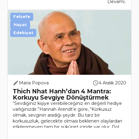
Devamı..
Felsefe
Hayat
Edebiyat
Maria Popova
4 Aralık 2020
Thich Nhat Hanh’dan 4 Mantra:
Korkuyu Sevgiye Dönüştürmek
“Sevdiğiniz kişiye verebileceğiniz en değerli hediye
varlığınızdır.”Hannah Arendt’e göre, “Korkusuz
olmak, sevginin aradığı şeydir. Bu tarz bir
korkusuzluk, gelecekte olması beklenen olaylardan
etkilenmeyen tam bir sükûnet içinde var olur. Dol..