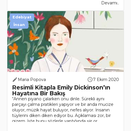
Devamı..
Edebiyat
İnsan
Maria Popova
7 Ekim 2020
Resimli Kitapla Emily Dickinson’ın
Hayatına Bir Bakış
“Annen piyano çalarken onu dinle. Sürekli aynı
parçayı çalma pratikleri yapıyor ve bir anda mucize
oluyor, müzik hayat buluyor, nefes alıyor. İnsanın
tüylerini diken diken ediyor bu. Açıklaması zor, bir
gizem. İşte bunu sözlerle yaptığında şiir or..