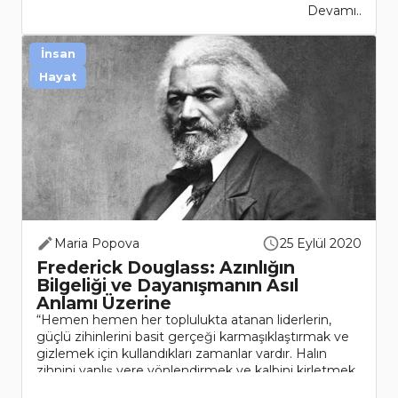
Devamı..
İnsan
Hayat
Maria Popova
25 Eylül 2020
Frederick Douglass: Azınlığın
Bilgeliği ve Dayanışmanın Asıl
Anlamı Üzerine
“Hemen hemen her toplulukta atanan liderlerin,
güçlü zihinlerini basit gerçeği karmaşıklaştırmak ve
gizlemek için kullandıkları zamanlar vardır. Halın
zihnini yanlış yere yönlendirmek ve kalbini kirletmek
için. En alçak gönül..