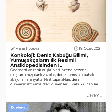
Maria Popova
18 Ocak 2021
Konkoloji: Deniz Kabuğu Bilimi,
Yumuşakçaların İlk Resimli
Ansiklopedisinden İ..
Geometri ve renk düşkünleri, özene bezene
oluşturulmuş canlı vazolar, deniz tanrısının pahalı
abajurları, minyatür Hint tapınakları, derin
dünyanın ihtişamlı drag queen'leri... Kabuklu canlılar
belki de bu düny..
Devamı..
Edebiyat