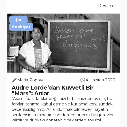
Devamı..
Şiir
Edebiyat
Maria Popova
4 Haziran 2020
Audre Lorde’dan Kuvvetli Bir
“Marş”: Arılar
“Aramızdaki farklar değil bizi birbirimizden ayıran, bu
farkları tanıma, kabul etme ve kutlama konusundaki
beceriksizliğimiz.”Arılar durmak bilmeden hayatın
senfonisini mırıldanır, son derece önemli bir görevleri
vardır ve dünyayı donatan çiçeklerden soruml..