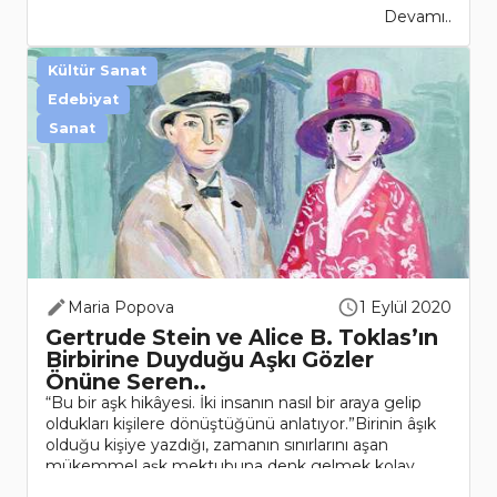
Devamı..
Kültür Sanat
Edebiyat
Sanat
Maria Popova
1 Eylül 2020
Gertrude Stein ve Alice B. Toklas’ın
Birbirine Duyduğu Aşkı Gözler
Önüne Seren..
“Bu bir aşk hikâyesi. İki insanın nasıl bir araya gelip
oldukları kişilere dönüştüğünü anlatıyor.”Birinin âşık
olduğu kişiye yazdığı, zamanın sınırlarını aşan
mükemmel aşk mektubuna denk gelmek kolay
değildir. ..