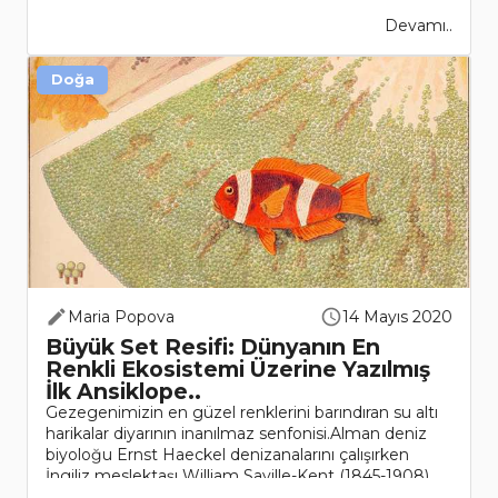
Devamı..
Doğa
Maria Popova
14 Mayıs 2020
Büyük Set Resifi: Dünyanın En
Renkli Ekosistemi Üzerine Yazılmış
İlk Ansiklope..
Gezegenimizin en güzel renklerini barındıran su altı
harikalar diyarının inanılmaz senfonisi.Alman deniz
biyoloğu Ernst Haeckel denizanalarını çalışırken
İngiliz meslektaşı William Saville-Kent (1845-1908)
düny..