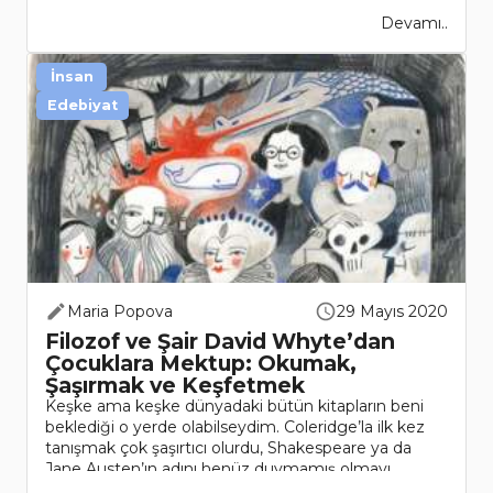
Devamı..
İnsan
Edebiyat
Maria Popova
29 Mayıs 2020
Filozof ve Şair David Whyte’dan
Çocuklara Mektup: Okumak,
Şaşırmak ve Keşfetmek
Keşke ama keşke dünyadaki bütün kitapların beni
beklediği o yerde olabilseydim. Coleridge’la ilk kez
tanışmak çok şaşırtıcı olurdu, Shakespeare ya da
Jane Austen’ın adını henüz duymamış olmayı
dilerdim, Rosalind, Elizabet..