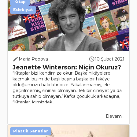
Kitap
Edebiyat
Maria Popova
10 Şubat 2021
Jeanette Winterson: Niçin Okuruz?
“Kitaplar bizi kendimize okur. Başka hikâyelere
kaçmak, bizim de başlı başına başka bir hikâye
olduğumuzu hatırlatır bize. Yakalanmamış, ele
geçirilmemiş, sınırları olmayan. Tek bir cinsiyet ya da
tutkuya sahip olmayan.”Kafka çocukluk arkadaşına,
“Kitaplar, içimizdek..
Devamı..
Plastik Sanatlar