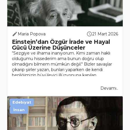
Maria Popova
21 Mart 2026
Einstein’dan Özgür İrade ve Hayal
Gücü Üzerine Düşünceler
“Sezgiye ve ilhama inanıyorum. Kimi zaman haklı
olduğumu hissederim ama bunun doğru olup
olmadığını bilmem mümkün değil." Bizler savaşlar
çıkarıp şiirler yazan, bunları yaparken de kendi
benliğimizin büyüleyici illüzyonuna kapılan
biyokimyasal..
Devamı..
Edebiyat
İnsan