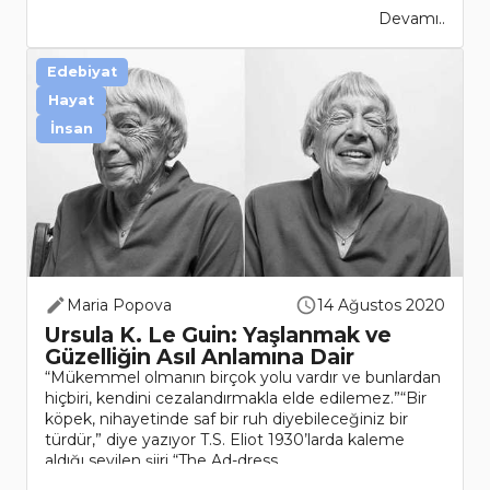
Devamı..
Edebiyat
Hayat
İnsan
Maria Popova
14 Ağustos 2020
Ursula K. Le Guin: Yaşlanmak ve
Güzelliğin Asıl Anlamına Dair
“Mükemmel olmanın birçok yolu vardır ve bunlardan
hiçbiri, kendini cezalandırmakla elde edilemez.”“Bir
köpek, nihayetinde saf bir ruh diyebileceğiniz bir
türdür,” diye yazıyor T.S. Eliot 1930’larda kaleme
aldığı sevilen şiiri “The Ad-dress..