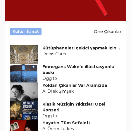
Öne Çıkanlar
Kültür Sanat
Kütüphaneleri çekici yapmak için...
Denis Gürcü
Finnegans Wake’e illüstrasyonlu
baskı
Oggito
Yoldan Çıkanlar Var Aramızda
A. Dilek Şimşek
Klasik Müziğin Yıldızları Özel
Konserl..
Oggito
Hayatın Tüm Sefaleti
A. Ömer Türkeş