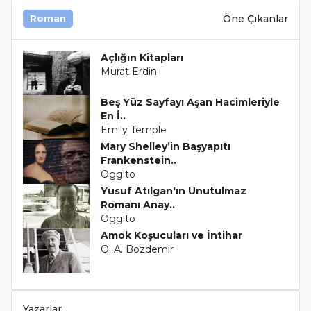
Öne Çıkanlar
Roman
Açlığın Kitapları
Murat Erdin
Beş Yüz Sayfayı Aşan Hacimleriyle
En İ..
Emily Temple
Mary Shelley’in Başyapıtı
Frankenstein..
Oggito
Yusuf Atılgan'ın Unutulmaz
Romanı Anay..
Oggito
Amok Koşucuları ve İntihar
Ö. A. Bozdemir
Yazarlar