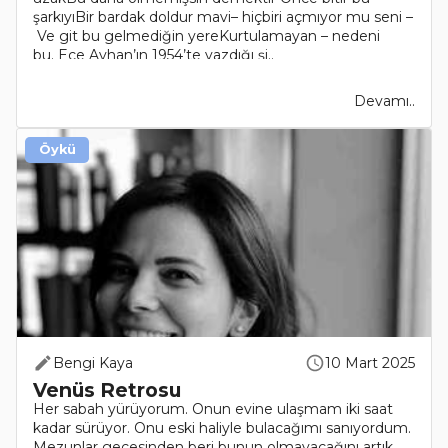
şarkıyıBir bardak doldur mavi– hiçbiri açmıyor mu seni –
Ve git bu gelmediğin yereKurtulamayan – nedeni
bu. Ece Ayhan’ın 1954’te yazdığı şi..
Devamı..
Öykü
Bengi Kaya
10 Mart 2025
Venüs Retrosu
Her sabah yürüyorum. Onun evine ulaşmam iki saat
kadar sürüyor. Onu eski haliyle bulacağımı sanıyordum.
Mezunlar gecesinden beri bunun olmayacağını artık