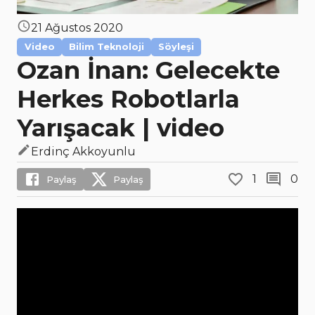
21 Ağustos 2020
Video
Bilim Teknoloji
Söyleşi
Ozan İnan: Gelecekte
Herkes Robotlarla
Yarışacak | video
Erdinç Akkoyunlu
1
0
Paylaş
Paylaş