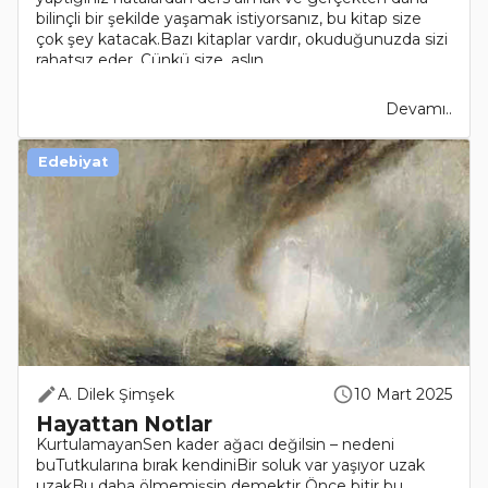
bilinçli bir şekilde yaşamak istiyorsanız, bu kitap size
çok şey katacak.Bazı kitaplar vardır, okuduğunuzda sizi
rahatsız eder. Çünkü size, aslın..
Devamı..
Edebiyat
A. Dilek Şimşek
10 Mart 2025
Hayattan Notlar
KurtulamayanSen kader ağacı değilsin – nedeni
buTutkularına bırak kendiniBir soluk var yaşıyor uzak
uzakBu daha ölmemişsin demektir Önce bitir bu