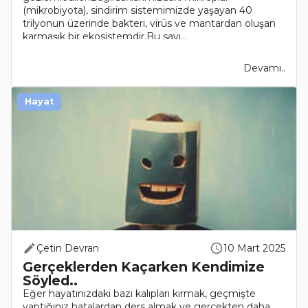
(mikrobiyota), sindirim sistemimizde yaşayan 40
trilyonun üzerinde bakteri, virüs ve mantardan oluşan
karmaşık bir ekosistemdir.Bu sayı,..
Devamı..
Hayat
Çetin Devran
10 Mart 2025
Gerçeklerden Kaçarken Kendimize
Söyled..
Eğer hayatınızdaki bazı kalıpları kırmak, geçmişte
yaptığınız hatalardan ders almak ve gerçekten daha