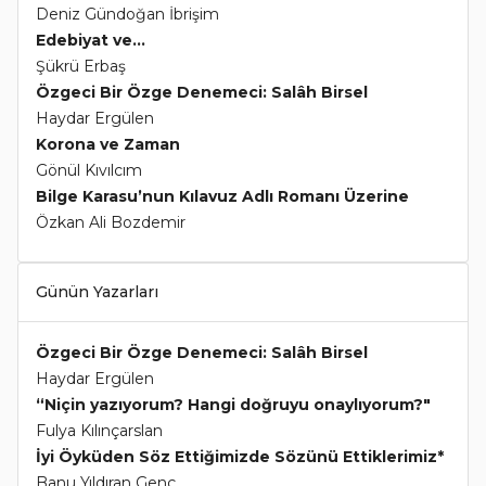
Deniz Gündoğan İbrişim
Edebiyat ve...
Şükrü Erbaş
Özgeci Bir Özge Denemeci: Salâh Birsel
Haydar Ergülen
Korona ve Zaman
Gönül Kıvılcım
Bilge Karasu’nun Kılavuz Adlı Romanı Üzerine
Özkan Ali Bozdemir
Günün Yazarları
Özgeci Bir Özge Denemeci: Salâh Birsel
Haydar Ergülen
“Niçin yazıyorum? Hangi doğruyu onaylıyorum?"
Fulya Kılınçarslan
İyi Öyküden Söz Ettiğimizde Sözünü Ettiklerimiz*
Banu Yıldıran Genç