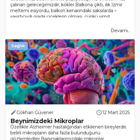
çalınan geleceğimizdir, kökler.Balkona çıktı, ılık İzmir
meltemi esiyordu, balkon kenarındaki saksılarda –
şaşırtıcıydı orada çiçeklerin olması, çünkü şimd..
Devamı..
Sağlık
Gökhan Güvener
12 Mart 2025
Beynimizdeki Mikroplar
Özellikle Alzheimer hastalığından etkilenen bireylerde
belirli mikropların daha fazla bulunduğunu
gözlemlediler.Bağırsaklarımızdaki mikroplar