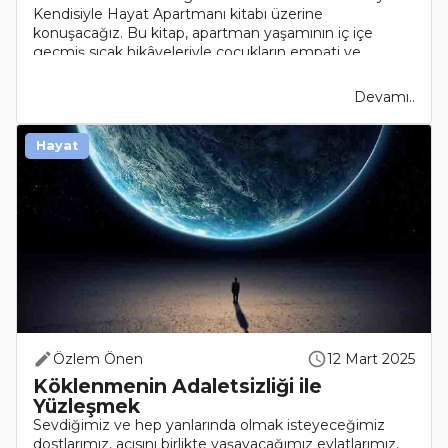
Kendisiyle Hayat Apartmanı kitabı üzerine
konuşacağız. Bu kitap, apartman yaşamının iç içe
geçmiş sıcak hikâyeleriyle çocukların empati ve
toplumsal bağlar..
Devamı..
Hayat
Özlem Önen
12 Mart 2025
Köklenmenin Adaletsizliği ile
Yüzleşmek
Sevdiğimiz ve hep yanlarında olmak isteyeceğimiz
dostlarımız, acısını birlikte yaşayacağımız evlatlarımız,