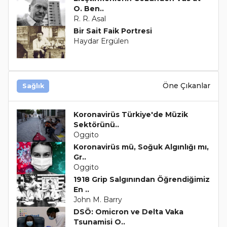
O. Ben..
R. R. Asal
Bir Sait Faik Portresi
Haydar Ergülen
Öne Çıkanlar
Sağlık
Koronavirüs Türkiye'de Müzik
Sektörünü..
Oggito
Koronavirüs mü, Soğuk Algınlığı mı,
Gr..
Oggito
1918 Grip Salgınından Öğrendiğimiz
En ..
John M. Barry
DSÖ: Omicron ve Delta Vaka
Tsunamisi O..