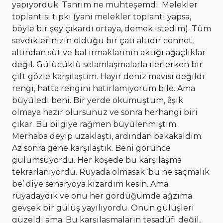
yapıyorduk. Tanrım ne muhteşemdi. Melekler
toplantısı tıpkı (yani melekler toplantı yapsa,
böyle bir şey çıkardı ortaya, demek istedim). Tüm
sevdiklerinizin olduğu bir çatı altıdır cennet,
altından süt ve bal ırmaklarının aktığı ağaçlıklar
değil. Gülücüklü selamlaşmalarla ilerlerken bir
çift gözle karşılaştım. Hayır deniz mavisi değildi
rengi, hatta rengini hatırlamıyorum bile. Ama
büyüledi beni. Bir yerde okumuştum, âşık
olmaya hazır olursunuz ve sonra herhangi biri
çıkar. Bu bilgiye rağmen büyülenmiştim.
Merhaba deyip uzaklaştı, ardından bakakaldım.
Az sonra gene karşılaştık. Beni görünce
gülümsüyordu. Her köşede bu karşılaşma
tekrarlanıyordu. Rüyada olmasak ‘bu ne saçmalık
be’ diye senaryoya kızardım kesin. Ama
rüyadaydık ve onu her gördüğümde ağzıma
gevşek bir gülüş yayılıyordu. Onun gülüşleri
güzeldi ama. Bu karşılaşmaların tesadüfi değil,