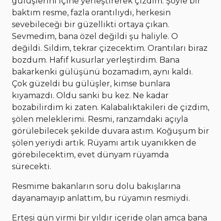
gülüşlerini içine yerleştirerek çizdim. Şöyle bir
baktım resme, fazla orantılıydı, herkesin
sevebileceği bir güzellikti ortaya çıkan.
Sevmedim, bana özel değildi şu haliyle. O
değildi. Sildim, tekrar çizecektim. Orantıları biraz
bozdum. Hafif kusurlar yerleştirdim. Bana
bakarkenki gülüşünü bozamadım, aynı kaldı.
Çok güzeldi bu gülüşler, kimse bunlara
kıyamazdı. Oldu sanki bu kez. Ne kadar
bozabilirdim ki zaten. Kalabalıktakileri de çizdim,
şölen meleklerimi. Resmi, ranzamdaki açıyla
görülebilecek şekilde duvara astım. Koğuşum bir
şölen yeriydi artık. Rüyamı artık uyanıkken de
görebilecektim, evet dünyam rüyamda
sürecekti.
Resmime bakanların soru dolu bakışlarına
dayanamayıp anlattım, bu rüyamın resmiydi.
Ertesi gün yirmi bir yıldır içeride olan amca bana