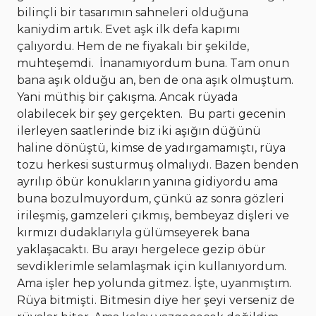
bilinçli bir tasarımın sahneleri olduğuna
kaniydim artık. Evet aşk ilk defa kapımı
çalıyordu. Hem de ne fiyakalı bir şekilde,
muhteşemdi. İnanamıyordum buna. Tam onun
bana aşık olduğu an, ben de ona aşık olmuştum.
Yani müthiş bir çakışma. Ancak rüyada
olabilecek bir şey gerçekten. Bu parti gecenin
ilerleyen saatlerinde biz iki aşığın düğünü
haline dönüştü, kimse de yadırgamamıştı, rüya
tozu herkesi susturmuş olmalıydı. Bazen benden
ayrılıp öbür konukların yanına gidiyordu ama
buna bozulmuyordum, çünkü az sonra gözleri
irileşmiş, gamzeleri çıkmış, bembeyaz dişleri ve
kırmızı dudaklarıyla gülümseyerek bana
yaklaşacaktı. Bu arayı hergelece gezip öbür
sevdiklerimle selamlaşmak için kullanıyordum.
Ama işler hep yolunda gitmez. İşte, uyanmıştım.
Rüya bitmişti. Bitmesin diye her şeyi verseniz de