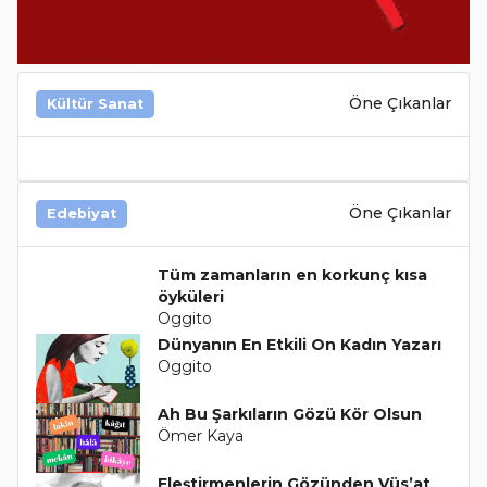
Öne Çıkanlar
Kültür Sanat
Öne Çıkanlar
Edebiyat
Tüm zamanların en korkunç kısa
öyküleri
Oggito
Dünyanın En Etkili On Kadın Yazarı
Oggito
Ah Bu Şarkıların Gözü Kör Olsun
Ömer Kaya
Eleştirmenlerin Gözünden Vüs’at