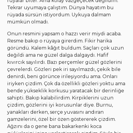
rüyalar biter. Ama kolay vazgeçecek değildim.
Tekrar uyumaya çalıştım. Dünya hayatım bu
rüyada sürsün istiyordum. Uykuya dalmam
mümkün olmadı.
Onun resmini yapsam o hazzı verir miydi acaba.
Resme bakıp o rüyaya girerdim. Fikir harika
göründü. Kalem kâğıt buldum. Saçları çok uzun
değildi ama ne güzel dalga dalgaydı. Hafif
kıvırcık sayılırdı. Bazı perçemler güzel gözlerini
çevrelerdi. Gözleri pek iri sayılmazdı, çekik bile
denirdi, beni görünce irileşiyordu ama. Onları
iriyken çizdim. Çok da özellikli gözleri yoktu ama
bende yükseklik korkusu yaratacak bir derinliğe
sahipti. Bakıp kalabilirdim. Kirpiklerini uzun
çizdim, gözlerini iyi korusunlar diye. Burnu,
yanakları derken, serçe yuvasını andıran
gamzelerini, özel bir özen göstererek çizdim.
Ağzını da o gene bana bakarkenki koca