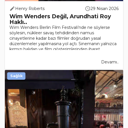
Henry Roberts
29 Nisan 2026
Wim Wenders Değil, Arundhati Roy
Haklı..
Wim Wenders Berlin Film Festivali’nde ne söylerse
söylesin, nükleer savaş tehdidinden namus
cinayetlerine kadar bazı filmler doğrudan yasal
düzenlemeler yapılmasına yol açtı. Sinemanın yalnızca
kırmızı halıdan ve film gösterimlerinden ibaret
olduğunu düşünene..
Devamı..
Sağlık