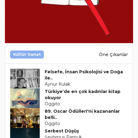
Öne Çıkanlar
Kültür Sanat
Felsefe, İnsan Psikolojisi ve Doğa
ile..
Aynur Kulak
Türkiye’de en çok kadınlar kitap
okuyor
Oggito
89. Oscar Ödülleri'ni kazananlar
belli..
Oggito
Serbest Düşüş
Şeyhmus Pamuk