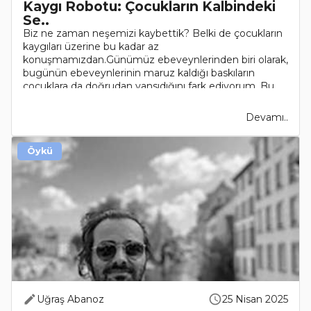
Kaygı Robotu: Çocukların Kalbindeki
Se..
Biz ne zaman neşemizi kaybettik? Belki de çocukların
kaygıları üzerine bu kadar az
konuşmamızdan.Günümüz ebeveynlerinden biri olarak,
bugünün ebeveynlerinin maruz kaldığı baskıların
çocuklara da doğrudan yansıdığını fark ediyorum. Bu
da haliyle, kaygı..
Devamı..
Öykü
Uğraş Abanoz
25 Nisan 2025