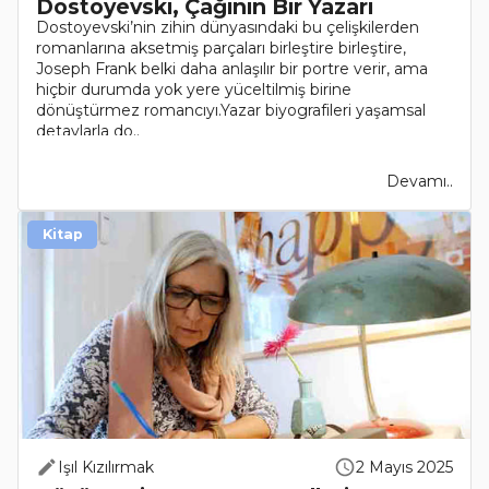
Dostoyevski, Çağının Bir Yazarı
Dostoyevski’nin zihin dünyasındaki bu çelişkilerden
romanlarına aksetmiş parçaları birleştire birleştire,
Joseph Frank belki daha anlaşılır bir portre verir, ama
hiçbir durumda yok yere yüceltilmiş birine
dönüştürmez romancıyı.Yazar biyografileri yaşamsal
detaylarla do..
Devamı..
Kitap
Işıl Kızılırmak
2 Mayıs 2025