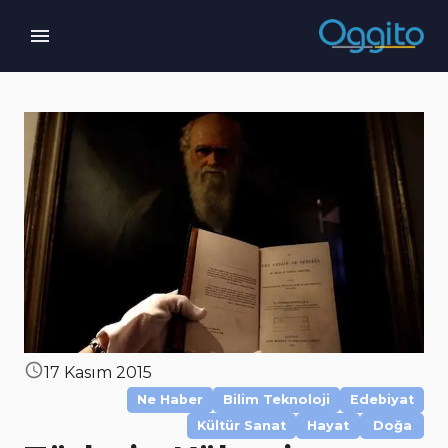
17 Kasım 2015
Ne Haber
Bilim Teknoloji
Edebiyat
Kültür Sanat
Hayat
Doğa