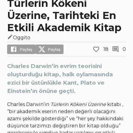
Türlerin Kökeni
Üzerine, Tarihteki En
Etkili Akademik Kitap
Oggito
18
0
Paylaş
Paylaş
Charles Darwin’in evrim teorisini
oluşturduğu kitap, halk oylamasında
ezici bir üstünlükle Kant, Plato ve
Einstein’ın önüne geçti.
Charles Darwin’in
Türlerin Kökeni Üzerine
kitabı ,
“bir akademik eserin neden değerli olacağını
azami şekilde gösterdiği” ve “her şey hakkındaki
düşünce tarzımızı değiştiren bir kitap olduğu”
gerekçesiyle şimdiye kadar yazılmış en etkili