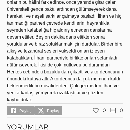
onların bu hâlini fark edince, önce yanında gitar çalan
üniversiteli gence baktı, ardından gülümseyerek daha
hareketli ve neşeli şarkılar çalmaya başladı. İlhan ve hiç
tanımadığı partneri çevrede kendilerini hayranlıkla
seyreden kalabalığa hiç aldırış etmeden danslarına
devam ettiler. Beş on dakika dans ettikten sonra
yoruldular ve biraz soluklanmak için durdular. Birdenbire
alkış ve tezahürat sesleri yükseldi onları izleyen
kalabalıktan. İlhan, partneriyle birlikte onları selamladı
gülümseyerek. İkisi de çok mutluydu bu durumdan
Herkes cebindeki bozuklukları çıkarttı ve akordeoncunun
önündeki kutuya attı. Akordeoncu da çok memnun kaldı
beklenmedik bu misafirlerden. Çok geçmeden İlhan ve
yeni arkadaşı yürüyerek uzaklaştılar ve gözden
kayboldular.
0
0
Paylaş
Paylaş
YORUMLAR