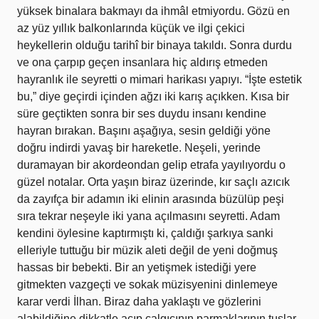
yüksek binalara bakmayı da ihmâl etmiyordu. Gözü en
az yüz yıllık balkonlarında küçük ve ilgi çekici
heykellerin olduğu tarihî bir binaya takıldı. Sonra durdu
ve ona çarpıp geçen insanlara hiç aldırış etmeden
hayranlık ile seyretti o mimari harikası yapıyı. “İşte estetik
bu,” diye geçirdi içinden ağzı iki karış açıkken. Kısa bir
süre geçtikten sonra bir ses duydu insanı kendine
hayran bırakan. Başını aşağıya, sesin geldiği yöne
doğru indirdi yavaş bir hareketle. Neşeli, yerinde
duramayan bir akordeondan gelip etrafa yayılıyordu o
güzel notalar. Orta yaşın biraz üzerinde, kır saçlı azıcık
da zayıfça bir adamın iki elinin arasında büzülüp peşi
sıra tekrar neşeyle iki yana açılmasını seyretti. Adam
kendini öylesine kaptırmıştı ki, çaldığı şarkıya sanki
elleriyle tuttuğu bir müzik aleti değil de yeni doğmuş
hassas bir bebekti. Bir an yetişmek istediği yere
gitmekten vazgeçti ve sokak müzisyenini dinlemeye
karar verdi İlhan. Biraz daha yaklaştı ve gözlerini
alabildiğine dikkatle açıp çalgıcının parmaklarının tuşlar