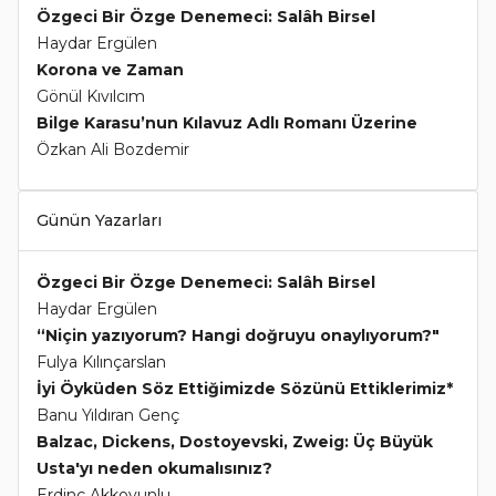
Özgeci Bir Özge Denemeci: Salâh Birsel
Haydar Ergülen
Korona ve Zaman
Gönül Kıvılcım
Bilge Karasu’nun Kılavuz Adlı Romanı Üzerine
Özkan Ali Bozdemir
Günün Yazarları
Özgeci Bir Özge Denemeci: Salâh Birsel
Haydar Ergülen
“Niçin yazıyorum? Hangi doğruyu onaylıyorum?"
Fulya Kılınçarslan
İyi Öyküden Söz Ettiğimizde Sözünü Ettiklerimiz*
Banu Yıldıran Genç
Balzac, Dickens, Dostoyevski, Zweig: Üç Büyük
Usta'yı neden okumalısınız?
Erdinç Akkoyunlu