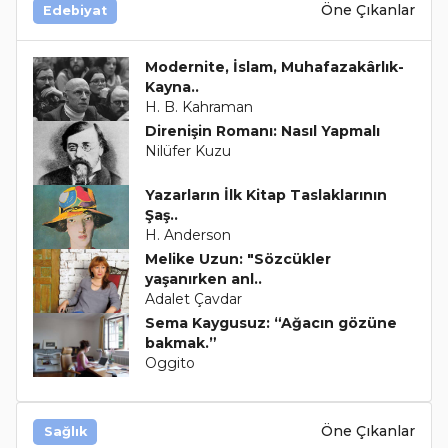
Öne Çıkanlar
Edebiyat
Modernite, İslam, Muhafazakârlık-
Kayna..
H. B. Kahraman
Direnişin Romanı: Nasıl Yapmalı
Nilüfer Kuzu
Yazarların İlk Kitap Taslaklarının
Şaş..
H. Anderson
Melike Uzun: "Sözcükler
yaşanırken anl..
Adalet Çavdar
Sema Kaygusuz: “Ağacın gözüne
bakmak.”
Oggito
Öne Çıkanlar
Sağlık