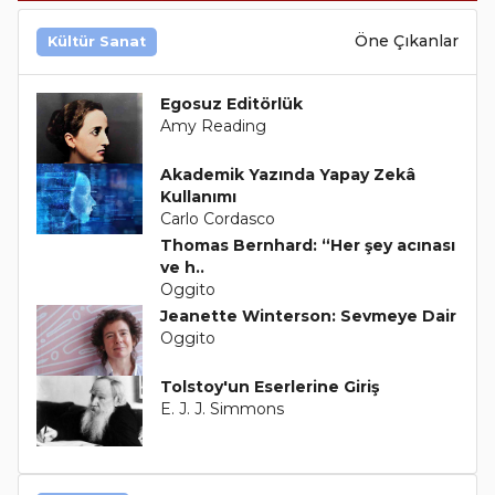
Öne Çıkanlar
Kültür Sanat
Egosuz Editörlük
Amy Reading
Akademik Yazında Yapay Zekâ
Kullanımı
Carlo Cordasco
Thomas Bernhard: “Her şey acınası
ve h..
Oggito
Jeanette Winterson: Sevmeye Dair
Oggito
Tolstoy'un Eserlerine Giriş
E. J. J. Simmons