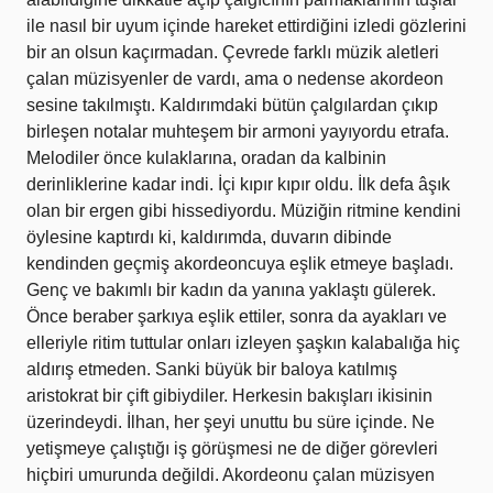
ile nasıl bir uyum içinde hareket ettirdiğini izledi gözlerini
bir an olsun kaçırmadan. Çevrede farklı müzik aletleri
çalan müzisyenler de vardı, ama o nedense akordeon
sesine takılmıştı. Kaldırımdaki bütün çalgılardan çıkıp
birleşen notalar muhteşem bir armoni yayıyordu etrafa.
Melodiler önce kulaklarına, oradan da kalbinin
derinliklerine kadar indi. İçi kıpır kıpır oldu. İlk defa âşık
olan bir ergen gibi hissediyordu. Müziğin ritmine kendini
öylesine kaptırdı ki, kaldırımda, duvarın dibinde
kendinden geçmiş akordeoncuya eşlik etmeye başladı.
Genç ve bakımlı bir kadın da yanına yaklaştı gülerek.
Önce beraber şarkıya eşlik ettiler, sonra da ayakları ve
elleriyle ritim tuttular onları izleyen şaşkın kalabalığa hiç
aldırış etmeden. Sanki büyük bir baloya katılmış
aristokrat bir çift gibiydiler. Herkesin bakışları ikisinin
üzerindeydi. İlhan, her şeyi unuttu bu süre içinde. Ne
yetişmeye çalıştığı iş görüşmesi ne de diğer görevleri
hiçbiri umurunda değildi. Akordeonu çalan müzisyen