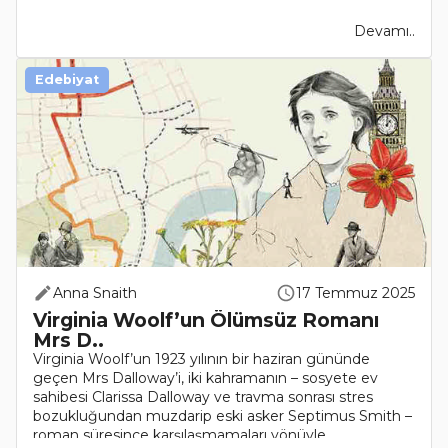
Devamı..
Edebiyat
Anna Snaith
17 Temmuz 2025
Virginia Woolf’un Ölümsüz Romanı
Mrs D..
Virginia Woolf’un 1923 yılının bir haziran gününde
geçen Mrs Dalloway’i, iki kahramanın – sosyete ev
sahibesi Clarissa Dalloway ve travma sonrası stres
bozukluğundan muzdarip eski asker Septimus Smith –
roman süresince karşılaşmamaları yönüyle..