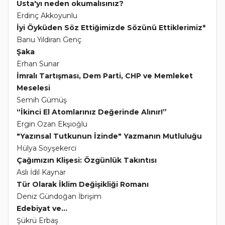
Usta'yı neden okumalısınız?
Erdinç Akkoyunlu
İyi Öyküden Söz Ettiğimizde Sözünü Ettiklerimiz*
Banu Yıldıran Genç
Şaka
Erhan Sunar
İmralı Tartışması, Dem Parti, CHP ve Memleket
Meselesi
Semih Gümüş
“İkinci El Atomlarınız Değerinde Alınır!”
Ergin Ozan Ekşioğlu
"Yazınsal Tutkunun İzinde" Yazmanın Mutluluğu
Hülya Soyşekerci
Çağımızın Klişesi: Özgünlük Takıntısı
Aslı İdil Kaynar
Tür Olarak İklim Değişikliği Romanı
Deniz Gündoğan İbrişim
Edebiyat ve...
Şükrü Erbaş