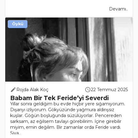
Devamı..
Öykü
Rojda Alak Koç
22 Temmuz 2025
Babam Bir Tek Feride’yi Severdi
Yıllar sonra geldiğim bu evde hiçbir yere sığamıyorum.
Dışarıyı izliyorum. Gökyüzünde yağmura aldırışsız
kuşlar. Göğün boşluğunda süzülüyorlar. Pencereden
sarksam, az eğilsem tavlayı görebilirim. İçine girebilir
miyim, emin değilim. Bir zamanlar orda Feride vardı.
Siya..