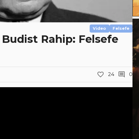
Video
Felsefe
Budist Rahip: Felsefe
24
0