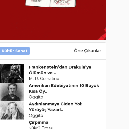
Öne Çıkanlar
Kültür Sanat
Frankenstein’dan Drakula’ya
Ölümün ve ..
M. R. Granatino
Amerikan Edebiyatının 10 Büyük
Kısa Öy..
Oggito
Aydınlanmaya Giden Yol:
Yürüyüş Yazarl..
Oggito
Çırpınma
Şükrü Erbaş