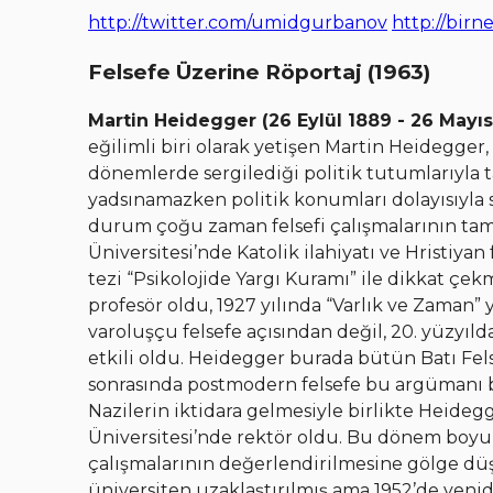
http://twitter.com/umidgurbanov
http://birn
Felsefe Üzerine Röportaj (1963)
Martin Heidegger (26 Eylül 1889 - 26 Mayıs
eğilimli biri olarak yetişen Martin Heidegger,
dönemlerde sergilediği politik tutumlarıyla t
yadsınamazken politik konumları dolayısıyla sü
durum çoğu zaman felsefi çalışmalarının tam 
Üniversitesi’nde Katolik ilahiyatı ve Hristiyan 
tezi “Psikolojide Yargı Kuramı” ile dikkat çe
profesör oldu, 1927 yılında “Varlık ve Zaman”
varoluşçu felsefe açısından değil, 20. yüzyıld
etkili oldu. Heidegger burada bütün Batı Fels
sonrasında postmodern felsefe bu argümanı 
Nazilerin iktidara gelmesiyle birlikte Heideg
Üniversitesi’nde rektör oldu. Bu dönem boyun
çalışmalarının değerlendirilmesine gölge düş
üniversiten uzaklaştırılmış ama 1952’de yeni