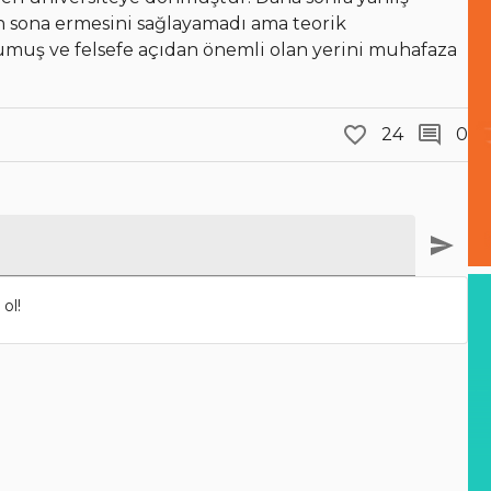
n sona ermesini sağlayamadı ama teorik
umuş ve felsefe açıdan önemli olan yerini muhafaza
24
0
ol!