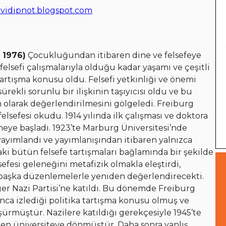
evidipnot.blogspot.com
 1976)
Çocukluğundan itibaren dine ve felsefeye
 felsefi çalışmalarıyla olduğu kadar yaşamı ve çeşitli
artışma konusu oldu. Felsefi yetkinliği ve önemi
rekli sorunlu bir ilişkinin taşıyıcısı oldu ve bu
olarak değerlendirilmesini gölgeledi. Freiburg
felsefesi okudu. 1914 yılında ilk çalışması ve doktora
kmeye başladı. 1923’te Marburg Üniversitesi’nde
 yayımlandı ve yayımlanışından itibaren yalnızca
aki bütün felsefe tartışmaları bağlamında bir şekilde
efesi geleneğini metafizik olmakla eleştirdi,
başka düzenlemelerle yeniden değerlendirecekti.
ger Nazi Partisi’ne katıldı. Bu dönemde Freiburg
ca izlediği politika tartışma konusu olmuş ve
ürmüştür. Nazilere katıldığı gerekçesiyle 1945’te
den üniversiteye dönmüştür. Daha sonra yanlış