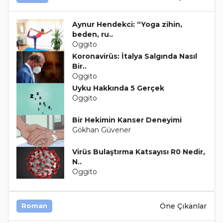
Aynur Hendekci: “Yoga zihin,
beden, ru..
Oggito
Koronavirüs: İtalya Salgında Nasıl
Bir..
Oggito
Uyku Hakkında 5 Gerçek
Oggito
Bir Hekimin Kanser Deneyimi
Gökhan Güvener
Virüs Bulaştırma Katsayısı R0 Nedir,
N..
Oggito
Öne Çıkanlar
Roman