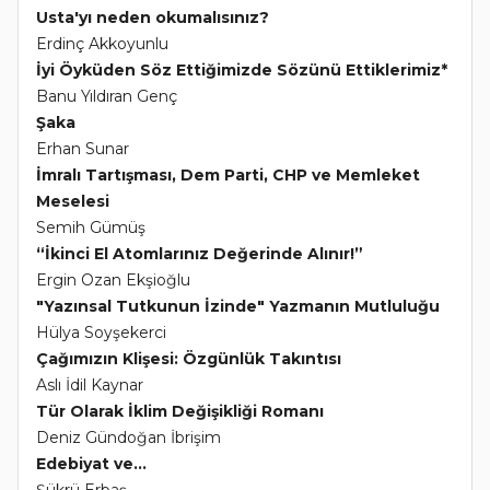
Usta'yı neden okumalısınız?
Erdinç Akkoyunlu
İyi Öyküden Söz Ettiğimizde Sözünü Ettiklerimiz*
Banu Yıldıran Genç
Şaka
Erhan Sunar
İmralı Tartışması, Dem Parti, CHP ve Memleket
Meselesi
Semih Gümüş
“İkinci El Atomlarınız Değerinde Alınır!”
Ergin Ozan Ekşioğlu
"Yazınsal Tutkunun İzinde" Yazmanın Mutluluğu
Hülya Soyşekerci
Çağımızın Klişesi: Özgünlük Takıntısı
Aslı İdil Kaynar
Tür Olarak İklim Değişikliği Romanı
Deniz Gündoğan İbrişim
Edebiyat ve...