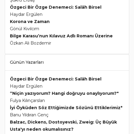
Şükrü Erbaş
Özgeci Bir Özge Denemeci: Salâh Birsel
Haydar Ergülen
Korona ve Zaman
Gönül Kıvılcım
Bilge Karasu’nun Kılavuz Adlı Romanı Üzerine
Özkan Ali Bozdemir
Günün Yazarları
Özgeci Bir Özge Denemeci: Salâh Birsel
Haydar Ergülen
“Niçin yazıyorum? Hangi doğruyu onaylıyorum?"
Fulya Kılınçarslan
İyi Öyküden Söz Ettiğimizde Sözünü Ettiklerimiz*
Banu Yıldıran Genç
Balzac, Dickens, Dostoyevski, Zweig: Üç Büyük
Usta'yı neden okumalısınız?