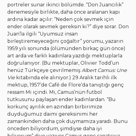
portreler sunar ikinci bölümde. “Don Juancılık”
denemesiyle birlikte, daha önce aralanan kapı
ardına kadar açılır: “Neden çok sevmek için
ender olarak sevmek gereksin ki?” diye sorar. Don
Juan’la ilgili “Uyumsuz insan
birleştiremeyeceğini çoğaltır” yorumu, yazarın
1959 yılı sonunda (ölümünden birkaç gün önce)
art arda ve farklı kadınlara yazdığı mektuplarla
doğrulanıyor. (Bu mektuplar, Olivier Todd’un
henüz Türkçeye çevrilmemiş
Albert Camus: Une
Vie
kitabında ele alınıyor.) 29 Aralık tarihli ilk
mektup, 1957’de Café de Flore’da tanıştığı genç
ressam Mi içindi. Mi, Camus’nün futbol
tutkusunu paylaşan ender kadınlardan. “Bu
korkunç ayrılık en azından birbirimize
duyduğumuz daimi gereksinimi her
zamankinden daha çok duymamıza yaradı. Bunu
önceden biliyordum, şimdiyse daha iyi
biliyorum” diye yazıyor Camus genç sanatçıya.