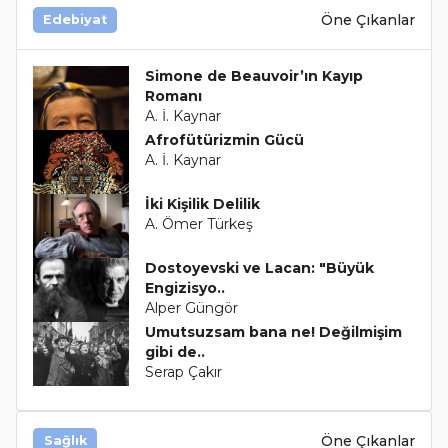
Öne Çıkanlar
Edebiyat
Simone de Beauvoir’ın Kayıp
Romanı
A. İ. Kaynar
Afrofütürizmin Gücü
A. İ. Kaynar
İki Kişilik Delilik
A. Ömer Türkeş
Dostoyevski ve Lacan: "Büyük
Engizisyo..
Alper Güngör
Umutsuzsam bana ne! Değilmişim
gibi de..
Serap Çakır
Öne Çıkanlar
Sağlık