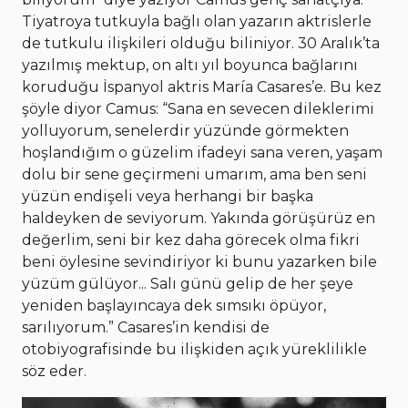
Tiyatroya tutkuyla bağlı olan yazarın aktrislerle
de tutkulu ilişkileri olduğu biliniyor. 30 Aralık’ta
yazılmış mektup, on altı yıl boyunca bağlarını
koruduğu İspanyol aktris María Casares’e. Bu kez
şöyle diyor Camus: “Sana en sevecen dileklerimi
yolluyorum, senelerdir yüzünde görmekten
hoşlandığım o güzelim ifadeyi sana veren, yaşam
dolu bir sene geçirmeni umarım, ama ben seni
yüzün endişeli veya herhangi bir başka
haldeyken de seviyorum. Yakında görüşürüz en
değerlim, seni bir kez daha görecek olma fikri
beni öylesine sevindiriyor ki bunu yazarken bile
yüzüm gülüyor... Salı günü gelip de her şeye
yeniden başlayıncaya dek sımsıkı öpüyor,
sarılıyorum.” Casares’in kendisi de
otobiyografisinde bu ilişkiden açık yüreklilikle
söz eder.