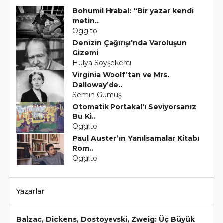
Bohumil Hrabal: “Bir yazar kendi
metin..
Oggito
Denizin Çağırışı'nda Varoluşun
Gizemi
Hülya Soyşekerci
Virginia Woolf’tan ve Mrs.
Dalloway’de..
Semih Gümüş
Otomatik Portakal'ı Seviyorsanız
Bu Ki..
Oggito
Paul Auster’ın Yanılsamalar Kitabı
Rom..
Oggito
Yazarlar
Balzac, Dickens, Dostoyevski, Zweig: Üç Büyük