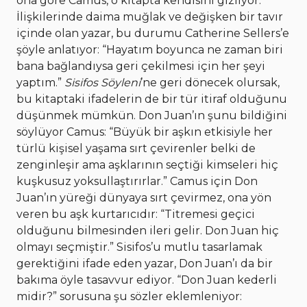
ona göre Camus, o kitapta kendisini gizliyor.
İlişkilerinde daima muğlak ve değişken bir tavır
içinde olan yazar, bu durumu Catherine Sellers’e
şöyle anlatıyor: “Hayatım boyunca ne zaman biri
bana bağlandıysa geri çekilmesi için her şeyi
yaptım.”
Sisifos Söyleni
’ne geri dönecek olursak,
bu kitaptaki ifadelerin de bir tür itiraf olduğunu
düşünmek mümkün. Don Juan’ın şunu bildiğini
söylüyor Camus: “Büyük bir aşkın etkisiyle her
türlü kişisel yaşama sırt çevirenler belki de
zenginleşir ama aşklarının seçtiği kimseleri hiç
kuşkusuz yoksullaştırırlar.” Camus için Don
Juan’ın yüreği dünyaya sırt çevirmez, ona yön
veren bu aşk kurtarıcıdır: “Titremesi geçici
olduğunu bilmesinden ileri gelir. Don Juan hiç
olmayı seçmiştir.” Sisifos’u mutlu tasarlamak
gerektiğini ifade eden yazar, Don Juan’ı da bir
bakıma öyle tasavvur ediyor. “Don Juan kederli
midir?” sorusuna şu sözler eklemleniyor: