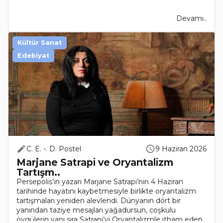
Devamı..
Kültür Sanat
Edebiyat
C. E. -. D. Postel
9 Haziran 2026
Marjane Satrapi ve Oryantalizm
Tartışm..
Persepolis’in yazarı Marjane Satrapi’nin 4 Haziran
tarihinde hayatını kaybetmesiyle birlikte oryantalizm
tartışmaları yeniden alevlendi. Dünyanın dört bir
yanından taziye mesajları yağadursun, coşkulu
övgülerin yanı sıra Satrapi’yi Oryantalizmle itham eden