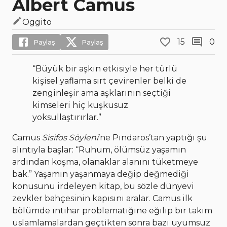
Albert Camus
Oggito
15
0
Paylaş
Paylaş
“Büyük bir aşkın etkisiyle her türlü
kişisel yaﬂama sırt çevirenler belki de
zenginleşir ama aşklarının seçtiği
kimseleri hiç kuşkusuz
yoksullaştırırlar.”
Camus
Sisifos Söyleni
’ne Pindaros’tan yaptığı şu
alıntıyla başlar: “Ruhum, ölümsüz yaşamın
ardından koşma, olanaklar alanını tüketmeye
bak.” Yaşamın yaşanmaya değip değmediği
konusunu irdeleyen kitap, bu sözle dünyevi
zevkler bahçesinin kapısını aralar. Camus ilk
bölümde intihar problematiğine eğilip bir takım
uslamlamalardan geçtikten sonra bazı uyumsuz