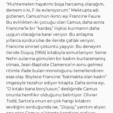
“Muhtemelen hayatımı boşa harcamış olacağım,
demem o ki, F ile evleniyorum.” Mektupta adı
gizlenen, Camus’nün ikinci eşi Francine Faure.
Bu evlilikten iki çocuğu olan Camus, daha sonra
Francine’le bir “kardeş” ilişkisi kurmanın daha
uygun olacağına karar veriyor. Bu anlaşma
yıllarca sürdürülse de ileride çatlak veriyor,
Francine sinirsel çöküntü yaşıyor. Bu deneyim
ileride Düşüş (1956) kitabıyla somutlanıyor: Seine
Nehri sularına gömülen bir kadını kurtaramamış
olması, Jean-Baptiste Clamence’ın sonu gelmez
ritimle ifade bulan monoloğunu temellendiren
esas olay. Böylece Francine “batmakta olan kadın”
imgesiyle tezahür ediyor kitapta. Daha sonra eşi,
“O kitabı bana borçlusun,” dediğinde Camus
onunla hemfikir olduğunu belirtiyor. Olivier
Todd, Sartre’a onun en çok hangi kitabını
sevdiğini sorduğunda ise, “
Düşüş
,” yanıtını alıyor;