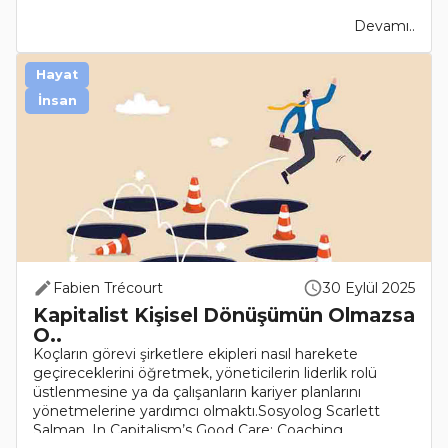
Devamı..
Hayat
İnsan
Fabien Trécourt
30 Eylül 2025
Kapitalist Kişisel Dönüşümün Olmazsa
O..
Koçların görevi şirketlere ekipleri nasıl harekete
geçireceklerini öğretmek, yöneticilerin liderlik rolü
üstlenmesine ya da çalışanların kariyer planlarını
yönetmelerine yardımcı olmaktı.Sosyolog Scarlett
Salman, In Capitalism’s Good Care: Coaching ..