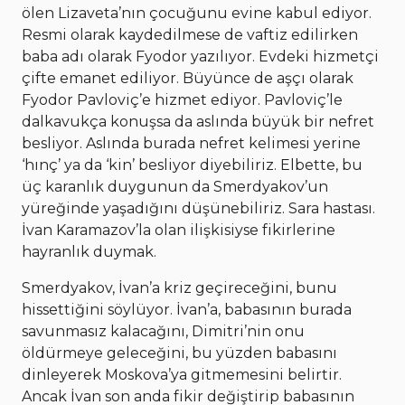
ölen Lizaveta’nın çocuğunu evine kabul ediyor.
Resmi olarak kaydedilmese de vaftiz edilirken
baba adı olarak Fyodor yazılıyor. Evdeki hizmetçi
çifte emanet ediliyor. Büyünce de aşçı olarak
Fyodor Pavloviç’e hizmet ediyor. Pavloviç’le
dalkavukça konuşsa da aslında büyük bir nefret
besliyor. Aslında burada nefret kelimesi yerine
‘hınç’ ya da ‘kin’ besliyor diyebiliriz. Elbette, bu
üç karanlık duygunun da Smerdyakov’un
yüreğinde yaşadığını düşünebiliriz. Sara hastası.
İvan Karamazov’la olan ilişkisiyse fikirlerine
hayranlık duymak.
Smerdyakov, İvan’a kriz geçireceğini, bunu
hissettiğini söylüyor. İvan’a, babasının burada
savunmasız kalacağını, Dimitri’nin onu
öldürmeye geleceğini, bu yüzden babasını
dinleyerek Moskova’ya gitmemesini belirtir.
Ancak İvan son anda fikir değiştirip babasının