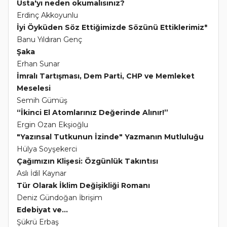
Usta'yı neden okumalısınız?
Erdinç Akkoyunlu
İyi Öyküden Söz Ettiğimizde Sözünü Ettiklerimiz*
Banu Yıldıran Genç
Şaka
Erhan Sunar
İmralı Tartışması, Dem Parti, CHP ve Memleket
Meselesi
Semih Gümüş
“İkinci El Atomlarınız Değerinde Alınır!”
Ergin Ozan Ekşioğlu
"Yazınsal Tutkunun İzinde" Yazmanın Mutluluğu
Hülya Soyşekerci
Çağımızın Klişesi: Özgünlük Takıntısı
Aslı İdil Kaynar
Tür Olarak İklim Değişikliği Romanı
Deniz Gündoğan İbrişim
Edebiyat ve...
Şükrü Erbaş