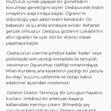
mutluluk içinde yaşayan bir günahkârın
kovulması gerektiğini söyler. Oedipus eski kralın
cinayetini araştırmaya başlar. Öğrenir ki
öldürdüğü yaşlı adam kralın kendisidir. Öz
babasıdır ve şu anda annesiyle evlidir. Kehanet
gerçek olmuştur. Oedipus, gözlerini Lokaste’nin
altın iğneleri ile oyar. Kör bir dilenci olarak
yaşamaya başlar.
Oedipus’un üzerine şimdiye kadar ‘kader’ veya
psikolojide isim verdiği kompleks ile tartışıldı.
Varolmanın Dayanılmaz Hafifliği
romanındaysa
Milan Kundera, ana karakterin yazdığı bir yazıyla
bu olayı ‘suçunu üstlenme ve cezayı kabul
edebilme’ açısından incelemişti.
Gelelim Doktor Tenma’ya. Bir çocuğun hayatını
kurtarır. İmkânsız bir ameliyatı başarıp
kafasındaki mermiyi çıkarır. Bilmediği şey
çocuğun katil olduğudur. Tenma, yetişkinlik