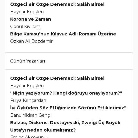
Özgeci Bir Özge Denemeci: Salâh Birsel
Haydar Ergülen
Korona ve Zaman
Gönül Kıvılcım
Bilge Karasu’nun Kılavuz Adlı Romanı Üzerine
Özkan Ali Bozdemir
Günün Yazarları
Özgeci Bir Özge Denemeci: Salâh Birsel
Haydar Ergülen
“Niçin yazıyorum? Hangi doğruyu onaylıyorum?"
Fulya Kılınçarslan
İyi Öyküden Söz Ettiğimizde Sözünü Ettiklerimiz*
Banu Yıldıran Genç
Balzac, Dickens, Dostoyevski, Zweig: Üç Büyük
Usta'yı neden okumalısınız?
Erdinç Akkoyunlu