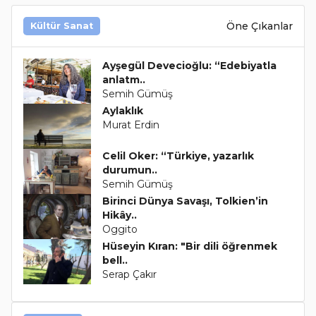
Öne Çıkanlar
Kültür Sanat
Ayşegül Devecioğlu: “Edebiyatla
anlatm..
Semih Gümüş
Aylaklık
Murat Erdin
Celil Oker: “Türkiye, yazarlık
durumun..
Semih Gümüş
Birinci Dünya Savaşı, Tolkien’in
Hikây..
Oggito
Hüseyin Kıran: "Bir dili öğrenmek
bell..
Serap Çakır