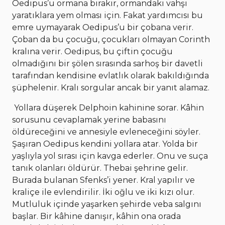
Oedipus’u ormana bırakır, ormandaki vahşi
yaratıklara yem olması için. Fakat yardımcısı bu
emre uymayarak Oedipus’u bir çobana verir.
Çoban da bu çocuğu, çocukları olmayan Corinth
kralına verir. Oedipus, bu çiftin çocuğu
olmadığını bir şölen sırasında sarhoş bir davetli
tarafından kendisine evlatlık olarak bakıldığında
şüphelenir. Kralı sorgular ancak bir yanıt alamaz.
Yollara düşerek Delphoin kahinine sorar. Kâhin
sorusunu cevaplamak yerine babasını
öldüreceğini ve annesiyle evleneceğini söyler.
Şaşıran Oedipus kendini yollara atar. Yolda bir
yaşlıyla yol sırası için kavga ederler. Onu ve suça
tanık olanları öldürür. Thebai şehrine gelir.
Burada bulanan Sfenks’i yener. Kral yapılır ve
kraliçe ile evlendirilir. İki oğlu ve iki kızı olur.
Mutluluk içinde yaşarken şehirde veba salgını
başlar. Bir kâhine danışır, kâhin ona orada