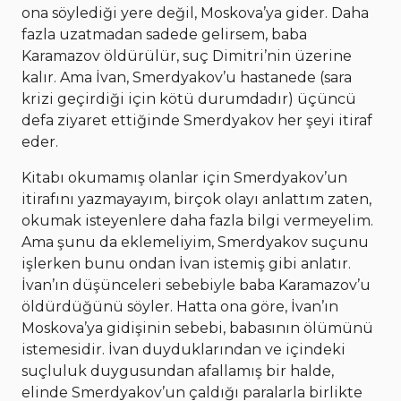
ona söylediği yere değil, Moskova’ya gider. Daha
fazla uzatmadan sadede gelirsem, baba
Karamazov öldürülür, suç Dimitri’nin üzerine
kalır. Ama İvan, Smerdyakov’u hastanede (sara
krizi geçirdiği için kötü durumdadır) üçüncü
defa ziyaret ettiğinde Smerdyakov her şeyi itiraf
eder.
Kitabı okumamış olanlar için Smerdyakov’un
itirafını yazmayayım, birçok olayı anlattım zaten,
okumak isteyenlere daha fazla bilgi vermeyelim.
Ama şunu da eklemeliyim, Smerdyakov suçunu
işlerken bunu ondan İvan istemiş gibi anlatır.
İvan’ın düşünceleri sebebiyle baba Karamazov’u
öldürdüğünü söyler. Hatta ona göre, İvan’ın
Moskova’ya gidişinin sebebi, babasının ölümünü
istemesidir. İvan duyduklarından ve içindeki
suçluluk duygusundan afallamış bir halde,
elinde Smerdyakov’un çaldığı paralarla birlikte