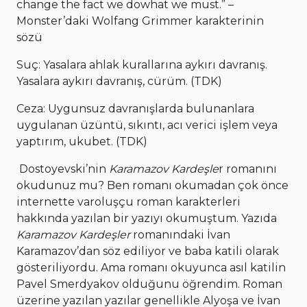
change the fact we dowhat we must.” –
Monster’daki Wolfang Grimmer karakterinin
sözü
Suç: Yasalara ahlak kurallarına aykırı davranış.
Yasalara aykırı davranış, cürüm. (TDK)
Ceza: Uygunsuz davranışlarda bulunanlara
uygulanan üzüntü, sıkıntı, acı verici işlem veya
yaptırım, ukubet. (TDK)
Dostoyevski’nin
Karamazov Kardeşle
r romanını
okudunuz mu? Ben romanı okumadan çok önce
internette varoluşçu roman karakterleri
hakkında yazılan bir yazıyı okumuştum. Yazıda
Karamazov Kardeşler
romanındaki İvan
Karamazov’dan söz ediliyor ve baba katili olarak
gösteriliyordu. Ama romanı okuyunca asıl katilin
Pavel Smerdyakov olduğunu öğrendim. Roman
üzerine yazılan yazılar genellikle Alyoşa ve İvan