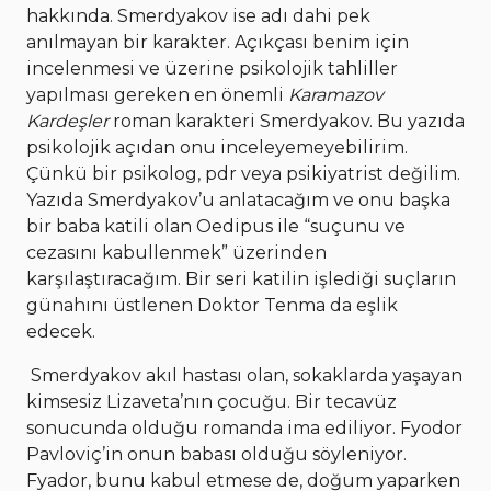
hakkında. Smerdyakov ise adı dahi pek
anılmayan bir karakter. Açıkçası benim için
incelenmesi ve üzerine psikolojik tahliller
yapılması gereken en önemli
Karamazov
Kardeşler
roman karakteri Smerdyakov. Bu yazıda
psikolojik açıdan onu inceleyemeyebilirim.
Çünkü bir psikolog, pdr veya psikiyatrist değilim.
Yazıda Smerdyakov’u anlatacağım ve onu başka
bir baba katili olan Oedipus ile “suçunu ve
cezasını kabullenmek” üzerinden
karşılaştıracağım. Bir seri katilin işlediği suçların
günahını üstlenen Doktor Tenma da eşlik
edecek.
Smerdyakov akıl hastası olan, sokaklarda yaşayan
kimsesiz Lizaveta’nın çocuğu. Bir tecavüz
sonucunda olduğu romanda ima ediliyor. Fyodor
Pavloviç’in onun babası olduğu söyleniyor.
Fyador, bunu kabul etmese de, doğum yaparken