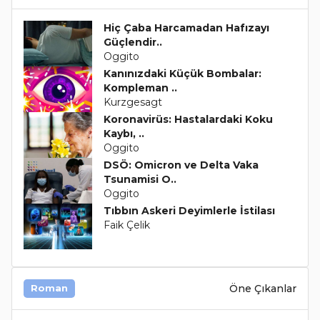
Hiç Çaba Harcamadan Hafızayı
Güçlendir..
Oggito
Kanınızdaki Küçük Bombalar:
Kompleman ..
Kurzgesagt
Koronavirüs: Hastalardaki Koku
Kaybı, ..
Oggito
DSÖ: Omicron ve Delta Vaka
Tsunamisi O..
Oggito
Tıbbın Askeri Deyimlerle İstilası
Faik Çelik
Öne Çıkanlar
Roman