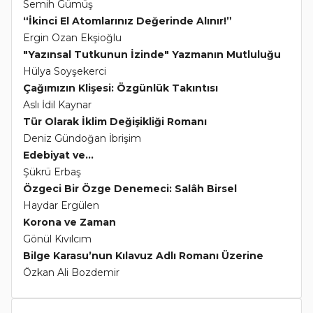
Semih Gümüş
“İkinci El Atomlarınız Değerinde Alınır!”
Ergin Ozan Ekşioğlu
"Yazınsal Tutkunun İzinde" Yazmanın Mutluluğu
Hülya Soyşekerci
Çağımızın Klişesi: Özgünlük Takıntısı
Aslı İdil Kaynar
Tür Olarak İklim Değişikliği Romanı
Deniz Gündoğan İbrişim
Edebiyat ve...
Şükrü Erbaş
Özgeci Bir Özge Denemeci: Salâh Birsel
Haydar Ergülen
Korona ve Zaman
Gönül Kıvılcım
Bilge Karasu’nun Kılavuz Adlı Romanı Üzerine
Özkan Ali Bozdemir