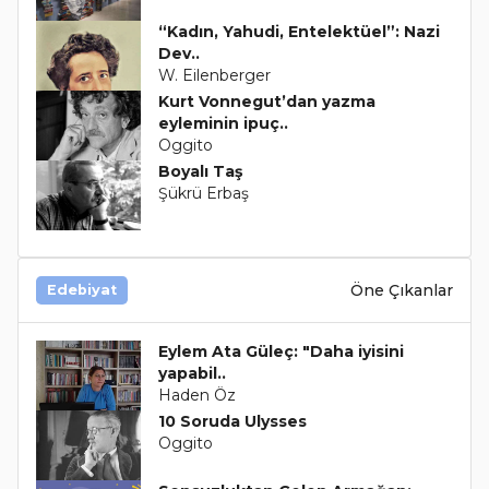
“Kadın, Yahudi, Entelektüel”: Nazi
Dev..
W. Eilenberger
Kurt Vonnegut’dan yazma
eyleminin ipuç..
Oggito
Boyalı Taş
Şükrü Erbaş
Öne Çıkanlar
Edebiyat
Eylem Ata Güleç: "Daha iyisini
yapabil..
Haden Öz
10 Soruda Ulysses
Oggito