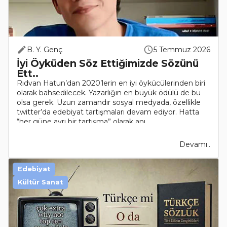
B. Y. Genç
5 Temmuz 2026
İyi Öyküden Söz Ettiğimizde Sözünü
Ett..
Rıdvan Hatun’dan 2020’lerin en iyi öykücülerinden biri
olarak bahsedilecek. Yazarlığın en büyük ödülü de bu
olsa gerek. Uzun zamandır sosyal medyada, özellikle
twitter’da edebiyat tartışmaları devam ediyor. Hatta
“her güne ayrı bir tartışma” olarak anı..
Devamı..
Edebiyat
Kültür Sanat