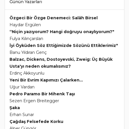
Günün Yazarları
Özgeci Bir Özge Denemeci: Salâh Birsel
Haydar Ergülen
“Niçin yazıyorum? Hangi doğruyu onaylıyorum?"
Fulya Kılınçarslan
İyi Öyküden Söz Ettiğimizde Sözünü Ettiklerimiz*
Banu Yıldıran Genç
Balzac, Dickens, Dostoyevski, Zweig: Üç Büyük
Usta'yı neden okumalısınız?
Erdinç Akkoyunlu
Yeni Bir Evrim Kapımızı Çalarken...
Uğur Vardan
Pedro Paramo Bir Mihenk Taşı
Sezen Ergen Breitegger
Şaka
Erhan Sunar
Çağdaş Felsefede Korku
Alper Güngör