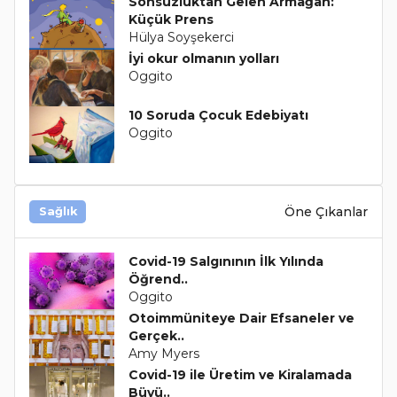
Sonsuzluktan Gelen Armağan:
Küçük Prens
Hülya Soyşekerci
İyi okur olmanın yolları
Oggito
10 Soruda Çocuk Edebiyatı
Oggito
Öne Çıkanlar
Sağlık
Covid-19 Salgınının İlk Yılında
Öğrend..
Oggito
Otoimmüniteye Dair Efsaneler ve
Gerçek..
Amy Myers
Covid-19 ile Üretim ve Kiralamada
Büyü..