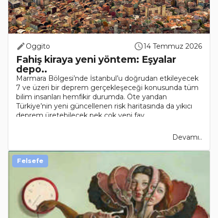
Oggito
14 Temmuz 2026
Fahiş kiraya yeni yöntem: Eşyalar
depo..
Marmara Bölgesi’nde İstanbul’u doğrudan etkileyecek
7 ve üzeri bir deprem gerçekleşeceği konusunda tüm
bilim insanları hemfikir durumda. Öte yandan
Türkiye’nin yeni güncellenen risk haritasında da yıkıcı
deprem üretebilecek pek çok yeni fay..
Devamı..
Felsefe