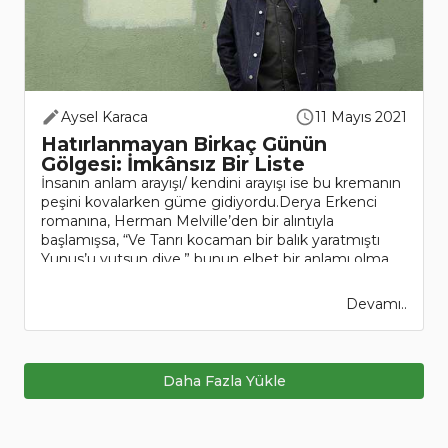
Aysel Karaca
11 Mayıs 2021
Hatırlanmayan Birkaç Günün
Gölgesi: İmkânsız Bir Liste
İnsanın anlam arayışı/ kendini arayışı ise bu kremanın
peşini kovalarken güme gidiyordu.Derya Erkenci
romanına, Herman Melville’den bir alıntıyla
başlamışsa, “Ve Tanrı kocaman bir balık yaratmıştı
Yunus’u yutsun diye,” bunun elbet bir anlamı olma..
Devamı..
Daha Fazla Yükle