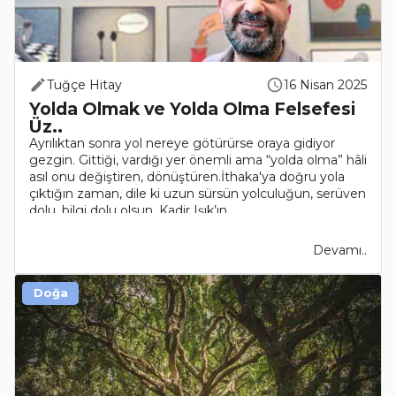
Tuğçe Hitay
16 Nisan 2025
Yolda Olmak ve Yolda Olma Felsefesi
Üz..
Ayrılıktan sonra yol nereye götürürse oraya gidiyor
gezgin. Gittiği, vardığı yer önemli ama “yolda olma” hâli
asıl onu değiştiren, dönüştüren.İthaka'ya doğru yola
çıktığın zaman, dile ki uzun sürsün yolculuğun, serüven
dolu, bilgi dolu olsun. Kadir Işık’ın ..
Devamı..
Doğa