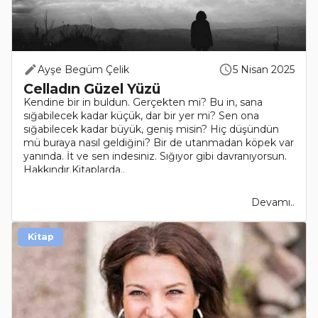
Ayşe Begüm Çelik
5 Nisan 2025
Celladın Güzel Yüzü
Kendine bir in buldun. Gerçekten mi? Bu in, sana
sığabilecek kadar küçük, dar bir yer mi? Sen ona
sığabilecek kadar büyük, geniş misin? Hiç düşündün
mü buraya nasıl geldiğini? Bir de utanmadan köpek var
yanında. İt ve sen indesiniz. Sığıyor gibi davranıyorsun.
Hakkındır.Kitaplarda..
Devamı..
Kitap