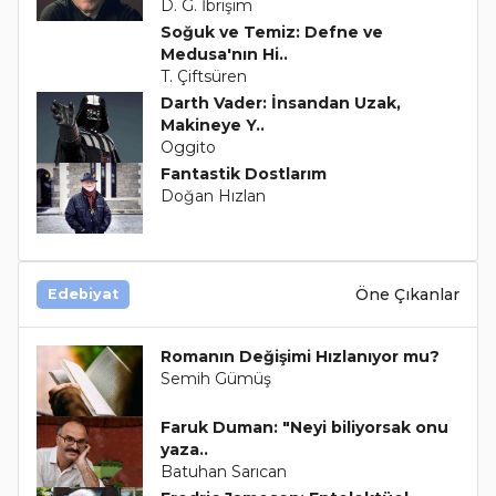
D. G. İbrişim
Soğuk ve Temiz: Defne ve
Medusa'nın Hi..
T. Çiftsüren
Darth Vader: İnsandan Uzak,
Makineye Y..
Oggito
Fantastik Dostlarım
Doğan Hızlan
Öne Çıkanlar
Edebiyat
Romanın Değişimi Hızlanıyor mu?
Semih Gümüş
Faruk Duman: "Neyi biliyorsak onu
yaza..
Batuhan Sarıcan