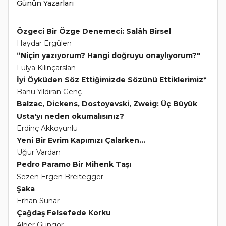
Günün Yazarları
Özgeci Bir Özge Denemeci: Salâh Birsel
Haydar Ergülen
“Niçin yazıyorum? Hangi doğruyu onaylıyorum?"
Fulya Kılınçarslan
İyi Öyküden Söz Ettiğimizde Sözünü Ettiklerimiz*
Banu Yıldıran Genç
Balzac, Dickens, Dostoyevski, Zweig: Üç Büyük
Usta'yı neden okumalısınız?
Erdinç Akkoyunlu
Yeni Bir Evrim Kapımızı Çalarken...
Uğur Vardan
Pedro Paramo Bir Mihenk Taşı
Sezen Ergen Breitegger
Şaka
Erhan Sunar
Çağdaş Felsefede Korku
Alper Güngör