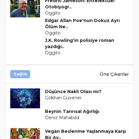
Fredric Jameson: Entelektüel
Otobiyogr..
Oggito
Edgar Allan Poe'nun Dokuz Ayrı
Ölüm Ne..
Oggito
J.K. Rowling’in polisiye roman
yazdığı..
Oggito
Öne Çıkanlar
Sağlık
Düşünce Nakli Olası mı?
Gökhan Güvener
Beynin Tanrısal Ağırlığı
Deniz Mahabad
Vegan Beslenme Yaşlanmaya Karşı
Bir Av..