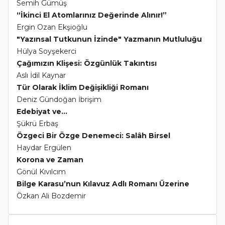
Semih Gümüş
“İkinci El Atomlarınız Değerinde Alınır!”
Ergin Ozan Ekşioğlu
"Yazınsal Tutkunun İzinde" Yazmanın Mutluluğu
Hülya Soyşekerci
Çağımızın Klişesi: Özgünlük Takıntısı
Aslı İdil Kaynar
Tür Olarak İklim Değişikliği Romanı
Deniz Gündoğan İbrişim
Edebiyat ve...
Şükrü Erbaş
Özgeci Bir Özge Denemeci: Salâh Birsel
Haydar Ergülen
Korona ve Zaman
Gönül Kıvılcım
Bilge Karasu’nun Kılavuz Adlı Romanı Üzerine
Özkan Ali Bozdemir