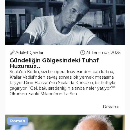
Adalet Çavdar
23 Temmuz 2025
Gündeliğin Gölgesindeki Tuhaf
Huzursuz..
Scala’da Korku, sizi bir opera fuayesinden çatı katına,
Krallar Vadisi’nden savaş sonrası bir yemek masasına
taşıyor.Dino Buzzati’nin Scala’da Korku’su, bir fısıltıyla
çağırıyor: “Gel, bak, sıradanlığın altında neler yatıyor?”
Okurken, sanki Milano’nun La Sca..
Devamı..
Roman