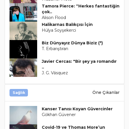
Tamora Pierce: “Herkes fantastiğin
çok..
Alison Flood
Halikarnas Balıkçısı İçin
Hülya Soyşekerci
Biz Dünyayız Dünya Biziz (*)
T. Erbarıştıran
Javier Cercas: "Bir şey ya romandır
..
J. G. Vásquez
Öne Çıkanlar
Sağlık
Kanser Tanısı Koyan Güvercinler
Gökhan Güvener
Covid-19 ve Thomas More’un