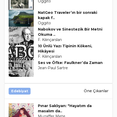
Oggito
NatGeo Traveler’ın bir sonraki
kapak f..
Oggito
Nabokov ve Sinestezik Bir Metni
Okuma ..
F. Kılınçarslan
10 Ünlü Yazı Tipinin Kökeni,
Hikâyesi
F. Kılınçarslan
Ses ve Öfke: Faulkner’da Zaman
Jean-Paul Sartre
Öne Çıkanlar
Edebiyat
Pınar Saklıyan: "Hayatım da
masalım da..
Muzaffer Mete