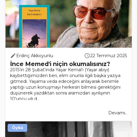
Erdinç Akkoyunlu
22 Temmuz 2025
İnce Memed'i niçin okumalısınız?
2015’in 28 Şubat’ında Yaşar Kemal’i (Yaşar abiyi)
kaybettiğimizden beri, elim onunla ilgili başka yazıya
gitmedi. Yaşama veda edeceğini anlayarak benimle
yaptığı uzun konuşmayı herkesin bilmesi gerektiğini
düşünerek yazdıktan sonra aramızdan ayrılışının
10’uncu yılı d..
Devamı..
Öykü