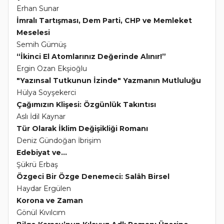
Erhan Sunar
İmralı Tartışması, Dem Parti, CHP ve Memleket
Meselesi
Semih Gümüş
“İkinci El Atomlarınız Değerinde Alınır!”
Ergin Ozan Ekşioğlu
"Yazınsal Tutkunun İzinde" Yazmanın Mutluluğu
Hülya Soyşekerci
Çağımızın Klişesi: Özgünlük Takıntısı
Aslı İdil Kaynar
Tür Olarak İklim Değişikliği Romanı
Deniz Gündoğan İbrişim
Edebiyat ve...
Şükrü Erbaş
Özgeci Bir Özge Denemeci: Salâh Birsel
Haydar Ergülen
Korona ve Zaman
Gönül Kıvılcım