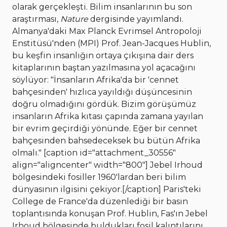
olarak gerçekleşti. Bilim insanlarının bu son
araştırması,
Nature
dergisinde yayımlandı.
Almanya'daki Max Planck Evrimsel Antropoloji
Enstitüsü'nden (MPI) Prof. Jean-Jacques Hublin,
bu keşfin insanlığın ortaya çıkışına dair ders
kitaplarının baştan yazılmasına yol açacağını
söylüyor: "İnsanların Afrika'da bir 'cennet
bahçesinden' hızlıca yayıldığı düşüncesinin
doğru olmadığını gördük. Bizim görüşümüz
insanların Afrika kıtası çapında zamana yayılan
bir evrim geçirdiği yönünde. Eğer bir cennet
bahçesinden bahsedeceksek bu bütün Afrika
olmalı." [caption id="attachment_30556"
align="aligncenter" width="800"]
Jebel Irhoud
bölgesindeki fosiller 1960'lardan beri bilim
dünyasının ilgisini çekiyor.[/caption] Paris'teki
College de France'da düzenlediği bir basın
toplantısında konuşan Prof. Hublin, Fas'ın Jebel
Irhoud bölgesinde buldukları fosil kalıntılarını