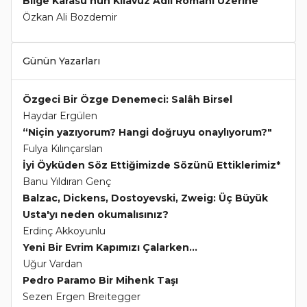
Bilge Karasu’nun Kılavuz Adlı Romanı Üzerine
Özkan Ali Bozdemir
Günün Yazarları
Özgeci Bir Özge Denemeci: Salâh Birsel
Haydar Ergülen
“Niçin yazıyorum? Hangi doğruyu onaylıyorum?"
Fulya Kılınçarslan
İyi Öyküden Söz Ettiğimizde Sözünü Ettiklerimiz*
Banu Yıldıran Genç
Balzac, Dickens, Dostoyevski, Zweig: Üç Büyük
Usta'yı neden okumalısınız?
Erdinç Akkoyunlu
Yeni Bir Evrim Kapımızı Çalarken...
Uğur Vardan
Pedro Paramo Bir Mihenk Taşı
Sezen Ergen Breitegger