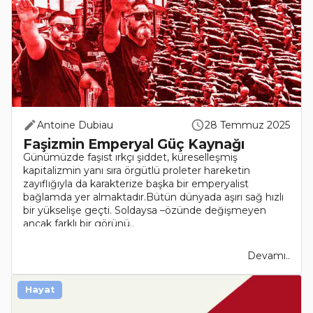
Antoine Dubiau
28 Temmuz 2025
Faşizmin Emperyal Güç Kaynağı
Günümüzde faşist ırkçı şiddet, küreselleşmiş
kapitalizmin yanı sıra örgütlü proleter hareketin
zayıflığıyla da karakterize başka bir emperyalist
bağlamda yer almaktadır.Bütün dünyada aşırı sağ hızlı
bir yükselişe geçti. Soldaysa –özünde değişmeyen
ancak farklı bir görünü..
Devamı..
Hayat