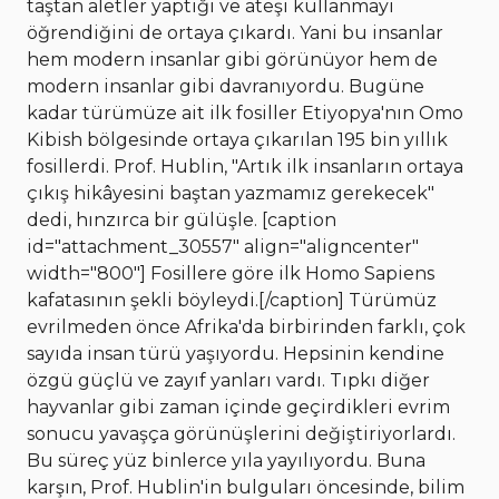
taştan aletler yaptığı ve ateşi kullanmayı
öğrendiğini de ortaya çıkardı. Yani bu insanlar
hem modern insanlar gibi görünüyor hem de
modern insanlar gibi davranıyordu. Bugüne
kadar türümüze ait ilk fosiller Etiyopya'nın Omo
Kibish bölgesinde ortaya çıkarılan 195 bin yıllık
fosillerdi. Prof. Hublin, "Artık ilk insanların ortaya
çıkış hikâyesini baştan yazmamız gerekecek"
dedi, hınzırca bir gülüşle. [caption
id="attachment_30557" align="aligncenter"
width="800"]
Fosillere göre ilk Homo Sapiens
kafatasının şekli böyleydi.[/caption] Türümüz
evrilmeden önce Afrika'da birbirinden farklı, çok
sayıda insan türü yaşıyordu. Hepsinin kendine
özgü güçlü ve zayıf yanları vardı. Tıpkı diğer
hayvanlar gibi zaman içinde geçirdikleri evrim
sonucu yavaşça görünüşlerini değiştiriyorlardı.
Bu süreç yüz binlerce yıla yayılıyordu. Buna
karşın, Prof. Hublin'in bulguları öncesinde, bilim