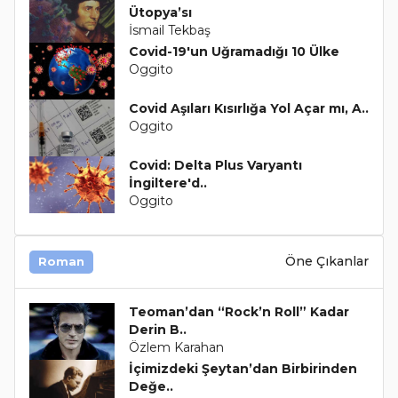
Ütopya’sı
İsmail Tekbaş
Covid-19'un Uğramadığı 10 Ülke
Oggito
Covid Aşıları Kısırlığa Yol Açar mı, A..
Oggito
Covid: Delta Plus Varyantı
İngiltere'd..
Oggito
Öne Çıkanlar
Roman
Teoman’dan “Rock’n Roll” Kadar
Derin B..
Özlem Karahan
İçimizdeki Şeytan’dan Birbirinden
Değe..