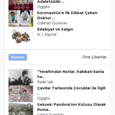
Adaletsizlik: ..
Oggito
Koronavirüs'e İlk Dikkat Çeken
Doktor ..
Gökhan Güvener
Edebiyat ve Salgın
A. İ. Kaynar
Öne Çıkanlar
Roman
“Yeraltından Notlar, hakikati kanla
ha..
Kadir Işık
Çavdar Tarlasında Çocuklar ile İlgili
..
Oggito
Seksek: Pandora’nın Kutusu Olarak
Roma..
Carlos Fuentes