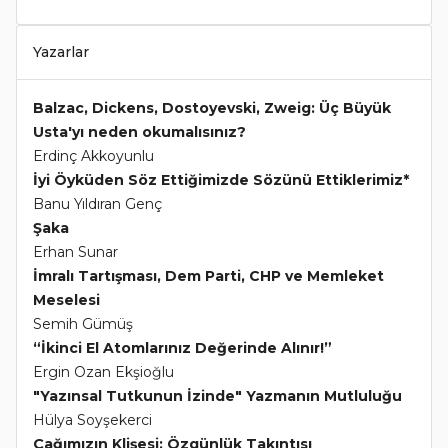
Yazarlar
Balzac, Dickens, Dostoyevski, Zweig: Üç Büyük
Usta'yı neden okumalısınız?
Erdinç Akkoyunlu
İyi Öyküden Söz Ettiğimizde Sözünü Ettiklerimiz*
Banu Yıldıran Genç
Şaka
Erhan Sunar
İmralı Tartışması, Dem Parti, CHP ve Memleket
Meselesi
Semih Gümüş
“İkinci El Atomlarınız Değerinde Alınır!”
Ergin Ozan Ekşioğlu
"Yazınsal Tutkunun İzinde" Yazmanın Mutluluğu
Hülya Soyşekerci
Çağımızın Klişesi: Özgünlük Takıntısı