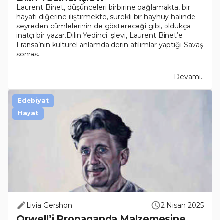
Laurent Binet, düşünceleri birbirine bağlamakta, bir
hayatı diğerine iliştirmekte, sürekli bir hayhuy halinde
seyreden cümlelerinin de göstereceği gibi, oldukça
inatçı bir yazar.Dilin Yedinci İşlevi, Laurent Binet’e
Fransa’nın kültürel anlamda derin atılımlar yaptığı Savaş
sonras..
Devamı..
Edebiyat
Hayat
Livia Gershon
2 Nisan 2025
Orwell’i Propaganda Malzemesine