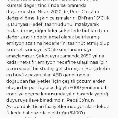
küresel değer zincirinde %6 oranında
düşürmüştür. Nisan 2020'de, PepsiCo iklim
değişikliğine ilişkin çalışmalarını BM'nin 1.5°C'lik
İş Dünyası Hedefi taahhüdünü imzalayarak
hızlandırmış, diğer lider şirketlerle birlikte tüm
değer zincirinde bilimsel olarak belirlenmiş
emisyon azaltma hedeflerini taahhüt etmiş olup
küresel ısınmayı 1.5°C ile sınırlandırmayı
amaçlamıştır. Şirket aynı zamanda 2050 yılına
kadar net-sıfır emisyon hedefine ulaşılması için
uzun vadeli bir strateji geliştirmiştir. Bu, şirketin
en büyük pazarı olan ABD genelindeki
doğrudan faaliyetleri için çeşitli çözümlerden
oluşan bir portföy aracılığıyla %100 yenilenebilir
enerjiye geçme konusunda yılın başında yaptığı
duyuruya ilave bir adımdır. PepsiCo’nun
Avrupa'daki ticari faaliyetlerinde yer alan dokuz
ülkede halihazırda elektriğin %100'ü