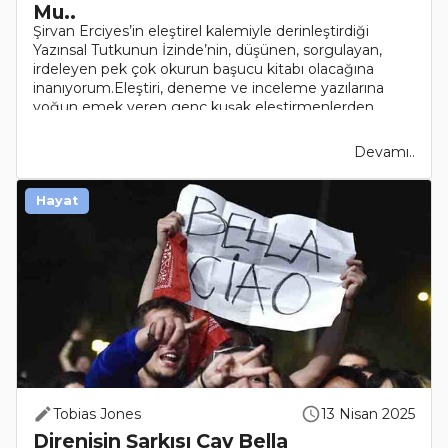
Mu..
Şirvan Erciyes’in eleştirel kalemiyle derinleştirdiği
Yazınsal Tutkunun İzinde’nin, düşünen, sorgulayan,
irdeleyen pek çok okurun başucu kitabı olacağına
inanıyorum.Eleştiri, deneme ve inceleme yazılarına
yoğun emek veren genç kuşak eleştirmenlerden
Şirva..
Devamı..
Hayat
Tobias Jones
13 Nisan 2025
Direnişin Şarkısı Çav Bella