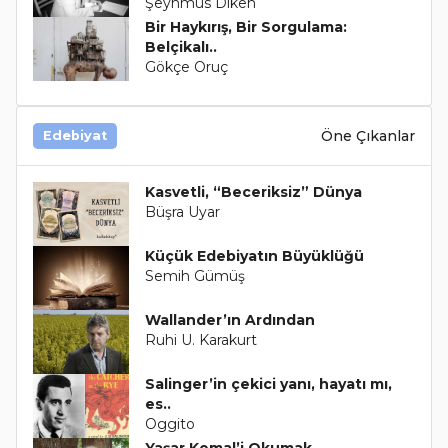
Şeyhmus Diken
Bir Haykırış, Bir Sorgulama:
Belçikalı..
Gökçe Oruç
Öne Çıkanlar
Edebiyat
Kasvetli, “Beceriksiz” Dünya
Büşra Uyar
Küçük Edebiyatın Büyüklüğü
Semih Gümüş
Wallander’ın Ardından
Ruhi U. Karakurt
Salinger’in çekici yanı, hayatı mı,
es..
Oggito