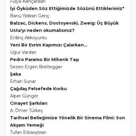
Fulya Kılınçarslan
İyi Öyküden Söz Ettiğimizde Sözünü Ettiklerimiz*
Banu Yıldıran Genç
Balzac, Dickens, Dostoyevski, Zweig: Üç Büyük
Usta'yı neden okumalısınız?
Erdinç Akkoyunlu
Yeni Bir Evrim Kapımızı Çalarken...
Uğur Vardan
Pedro Paramo Bir Mihenk Taşı
Sezen Ergen Breitegger
Şaka
Erhan Sunar
Çağdaş Felsefede Korku
Alper Güngör
Cinayet Şarkıları
A. Ömer Türkeş
Tarihsel Belleğimize Yönelik Bir Sinema Filmi: Son
Akşam Yemeği
Tufan Erbarıştıran