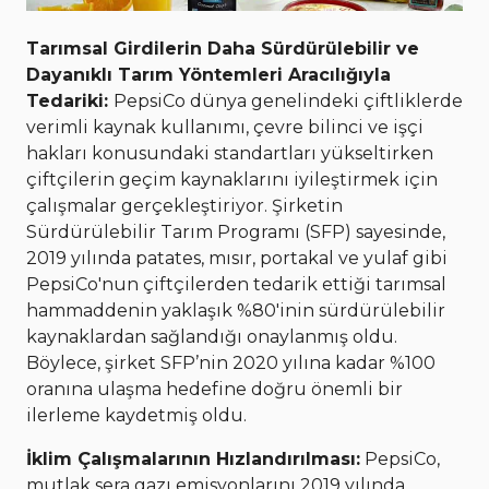
Tarımsal Girdilerin Daha Sürdürülebilir ve
Dayanıklı Tarım Yöntemleri Aracılığıyla
Tedariki:
PepsiCo dünya genelindeki çiftliklerde
verimli kaynak kullanımı, çevre bilinci ve işçi
hakları konusundaki standartları yükseltirken
çiftçilerin geçim kaynaklarını iyileştirmek için
çalışmalar gerçekleştiriyor. Şirketin
Sürdürülebilir Tarım Programı (SFP) sayesinde,
2019 yılında patates, mısır, portakal ve yulaf gibi
PepsiCo'nun çiftçilerden tedarik ettiği tarımsal
hammaddenin yaklaşık %80'inin sürdürülebilir
kaynaklardan sağlandığı onaylanmış oldu.
Böylece, şirket SFP’nin 2020 yılına kadar %100
oranına ulaşma hedefine doğru önemli bir
ilerleme kaydetmiş oldu.
İklim Çalışmalarının Hızlandırılması:
PepsiCo,
mutlak sera gazı emisyonlarını 2019 yılında