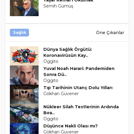
Yaşar Kemal’i Okumak
Semih Gümüş
Öne Çıkanlar
Sağlık
Dünya Sağlık Örgütü:
Koronavirüsün Kay..
Oggito
Yuval Noah Harari: Pandemiden
Sonra Dü..
Oggito
Tıp Tarihinin Utanç Dolu Yılları
Gökhan Güvener
Nükleer Silah Testlerinin Ardında
Bıra..
Oggito
Düşünce Nakli Olası mı?
Gökhan Güvener