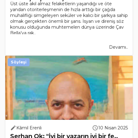
Üst üste akıl almaz felaketlerin yaşandığı ve öte
yandan otoriterleşmenin de hızla arttığı bir çağda
muhalifliği simgeleyen seküler ve kalıcı bir şarkıya sahip
olmak gerçekten önemli bir şans. İsyan ve direniş söz
konusu olduğunda muhtemelen dünya üzerinde Çav
Bella’ya rak..
Devamı..
Söyleşi
Kâmil Erenli
10 Nisan 2025
Serhan Ok: "İyi bir yazarın iyi bir fe..