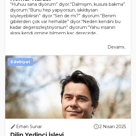
“Huhuu sana diyorum” diyor.“Dalmışım, kusura bakma”
diyorum.“Bunu hep yapıyorsun, sıkıldıysan
söyleyebilirsin” diyor.“Sen de mi?” diyorum.“Benim
gibilerden çok var herhalde” diyor.“Neden kendini bu
kadar değersizleştiriyorsun” diyorum.“Yahu insanın
algısı kendi ismine bilmem kaç derecede..
Devamı..
Edebiyat
Erhan Sunar
2 Nisan 2025
Dilin Yedinci İşlevi