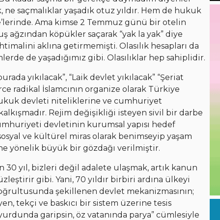
k, ne saçmalıklar yaşadık otuz yıldır. Hem de hukuk
ye’lerinde. Ama kimse 2 Temmuz günü bir otelin
ş ağzından köpükler saçarak “yak la yak” diye
timalini aklına getirmemişti. Olasılık hesapları da
lerde de yaşadığımız gibi. Olasılıklar hep sahiplidir.
ada yıkılacak”, “Laik devlet yıkılacak” “Şeriat
ce radikal İslamcının organize olarak Türkiye
ukuk devleti niteliklerine ve cumhuriyet
alkışmadır. Rejim değişikliği isteyen sivil bir darbe
Cumhuriyeti devletinin kurumsal yapısı hedef
 sosyal ve kültürel miras olarak benimseyip yaşam
e yönelik büyük bir gözdağı verilmiştir.
30 yıl, bizleri değil adalete ulaşmak, artık kanun
ştirir gibi. Yani, 70 yıldır birbiri ardına ülkeyi
i doğrultusunda şekillenen devlet mekanizmasının;
n, tekçi ve baskıcı bir sistem üzerine tesis
z yurdunda garipsin, öz vatanında parya” cümlesiyle