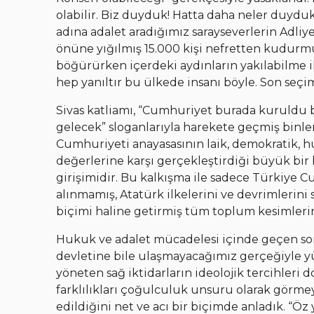
olabilir. Biz duyduk! Hatta daha neler duydu
adına adalet aradığımız sarayseverlerin Adli
önüne yığılmış 15.000 kişi nefretten kudurmu
böğürürken içerdeki aydınların yakılabilme ih
hep yanıltır bu ülkede insanı böyle. Son seçim
Sivas katliamı, “Cumhuriyet burada kuruldu bur
gelecek” sloganlarıyla harekete geçmiş binler
Cumhuriyeti anayasasının laik, demokratik, h
değerlerine karşı gerçekleştirdiği büyük bir k
girişimidir. Bu kalkışma ile sadece Türkiye 
alınmamış, Atatürk ilkelerini ve devrimlerini
biçimi haline getirmiş tüm toplum kesimlerin
Hukuk ve adalet mücadelesi içinde geçen son 
devletine bile ulaşmayacağımız gerçeğiyle yüzle
yöneten sağ iktidarların ideolojik tercihler
farklılıkları çoğulculuk unsuru olarak görmeye
edildiğini net ve acı bir biçimde anladık. “Ö