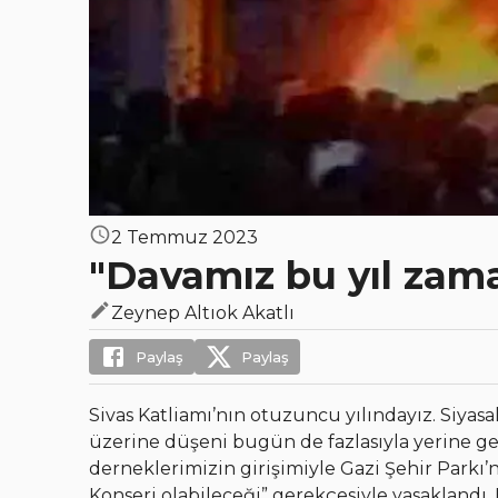
2 Temmuz 2023
"Davamız bu yıl zam
Zeynep Altıok Akatlı
Paylaş
Paylaş
Sivas Katliamı’nın otuzuncu yılındayız. Siyasa
üzerine düşeni bugün de fazlasıyla yerine get
derneklerimizin girişimiyle Gazi Şehir Parkı
Konseri olabileceği” gerekçesiyle yasakland