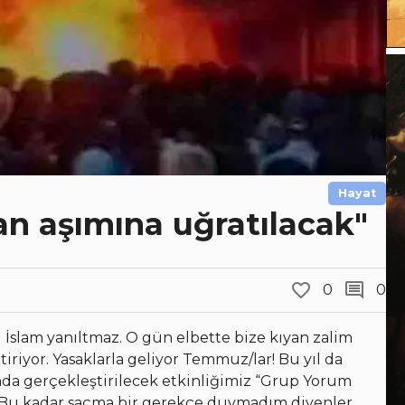
Hayat
an aşımına uğratılacak"
0
0
l İslam yanıltmaz. O gün elbette bize kıyan zalim
iriyor. Yasaklarla geliyor Temmuz/lar! Bu yıl da
’nda gerçekleştirilecek etkinliğimiz “Grup Yorum
ı. Bu kadar saçma bir gerekçe duymadım diyenler