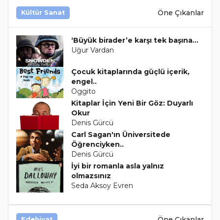
Öne Çıkanlar
Kültür Sanat
‘Büyük birader’e karşı tek başına...
Uğur Vardan
Çocuk kitaplarında güçlü içerik,
engel..
Oggito
Kitaplar İçin Yeni Bir Göz: Duyarlı
Okur
Denis Gürcü
Carl Sagan'ın Üniversitede
Öğrenciyken..
Denis Gürcü
İyi bir romanla asla yalnız
olmazsınız
Seda Aksoy Evren
Öne Çıkanlar
Edebiyat