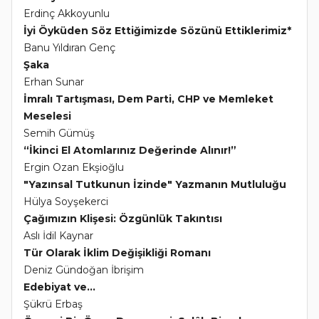
Erdinç Akkoyunlu
İyi Öyküden Söz Ettiğimizde Sözünü Ettiklerimiz*
Banu Yıldıran Genç
Şaka
Erhan Sunar
İmralı Tartışması, Dem Parti, CHP ve Memleket
Meselesi
Semih Gümüş
“İkinci El Atomlarınız Değerinde Alınır!”
Ergin Ozan Ekşioğlu
"Yazınsal Tutkunun İzinde" Yazmanın Mutluluğu
Hülya Soyşekerci
Çağımızın Klişesi: Özgünlük Takıntısı
Aslı İdil Kaynar
Tür Olarak İklim Değişikliği Romanı
Deniz Gündoğan İbrişim
Edebiyat ve...
Şükrü Erbaş