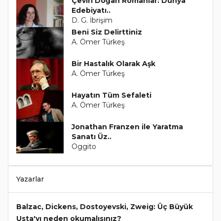
Çeviri Doğan Romanlar: Dünya
Edebiyatı..
D. G. İbrişim
Beni Siz Delirttiniz
A. Ömer Türkeş
Bir Hastalık Olarak Aşk
A. Ömer Türkeş
Hayatın Tüm Sefaleti
A. Ömer Türkeş
Jonathan Franzen ile Yaratma
Sanatı Üz..
Oggito
Yazarlar
Balzac, Dickens, Dostoyevski, Zweig: Üç Büyük
Usta'yı neden okumalısınız?