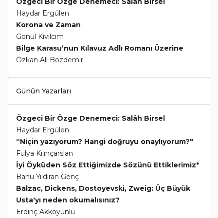
Özgeci Bir Özge Denemeci: Salâh Birsel
Haydar Ergülen
Korona ve Zaman
Gönül Kıvılcım
Bilge Karasu’nun Kılavuz Adlı Romanı Üzerine
Özkan Ali Bozdemir
Günün Yazarları
Özgeci Bir Özge Denemeci: Salâh Birsel
Haydar Ergülen
“Niçin yazıyorum? Hangi doğruyu onaylıyorum?"
Fulya Kılınçarslan
İyi Öyküden Söz Ettiğimizde Sözünü Ettiklerimiz*
Banu Yıldıran Genç
Balzac, Dickens, Dostoyevski, Zweig: Üç Büyük
Usta'yı neden okumalısınız?
Erdinç Akkoyunlu