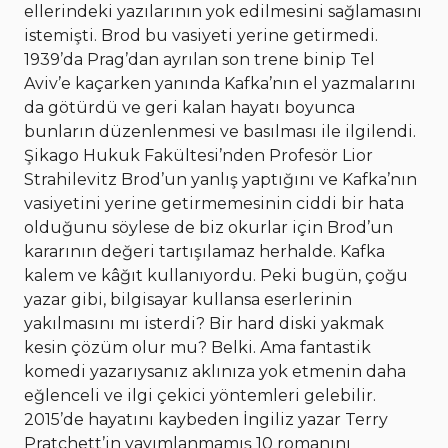
ellerindeki yazılarının yok edilmesini sağlamasını
istemişti. Brod bu vasiyeti yerine getirmedi.
1939’da Prag’dan ayrılan son trene binip Tel
Aviv’e kaçarken yanında Kafka’nın el yazmalarını
da götürdü ve geri kalan hayatı boyunca
bunların düzenlenmesi ve basılması ile ilgilendi.
Şikago Hukuk Fakültesi’nden Profesör Lior
Strahilevitz Brod’un yanlış yaptığını ve Kafka’nın
vasiyetini yerine getirmemesinin ciddi bir hata
olduğunu söylese de biz okurlar için Brod’un
kararının değeri tartışılamaz herhalde. Kafka
kalem ve kâğıt kullanıyordu. Peki bugün, çoğu
yazar gibi, bilgisayar kullansa eserlerinin
yakılmasını mı isterdi? Bir hard diski yakmak
kesin çözüm olur mu? Belki. Ama fantastik
komedi yazarıysanız aklınıza yok etmenin daha
eğlenceli ve ilgi çekici yöntemleri gelebilir.
2015’de hayatını kaybeden İngiliz yazar Terry
Pratchett’in yayımlanmamış 10 romanını