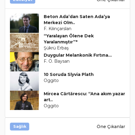
Beton Ada’dan Saten Ada’ya
Merkezi Olm..
F. Kılınçarslan
“Yaralayan Ölene Dek
Yaralanmıştır”*
Şükrü Erbaş
Duygular Melankonik Fırtına…
F. Ö. Baysan
10 Soruda Slyvia Plath
Oggito
Mircea Cărtărescu: “Ana akım yazar
art..
Oggito
Öne Çıkanlar
Sağlık