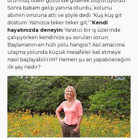
oturmuş ödevi gözünde giderek büyütüyordu.
Sonra babam gelip yanına oturdu, kolunu
abimin omzuna attı ve şöyle dedi: ‘Kuş kuş git
dostum. Yalnızca teker teker git.’
”
Kendi
hayatınızda deneyin:
Yaratıcı bir iş üzerinde
çalışıyorken kendinize şu soruları sorun:
Başlamanın en hızlı yolu hangisi? Asıl amacıma
ulaşma yolunda küçük mesafeler kat etmeye
nasıl başlayabilirim? Hemen şu an yapabileceğim
ilk şey nedir?