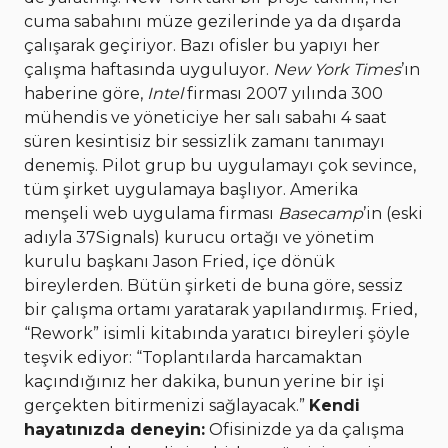
cuma sabahını müze gezilerinde ya da dışarda
çalışarak geçiriyor. Bazı ofisler bu yapıyı her
çalışma haftasında uyguluyor.
New York Times
’ın
haberine göre,
Intel
firması 2007 yılında 300
mühendis ve yöneticiye her salı sabahı 4 saat
süren kesintisiz bir sessizlik zamanı tanımayı
denemiş. Pilot grup bu uygulamayı çok sevince,
tüm şirket uygulamaya başlıyor. Amerika
menşeli web uygulama firması
Basecamp
’in (eski
adıyla 37Signals) kurucu ortağı ve yönetim
kurulu başkanı Jason Fried, içe dönük
bireylerden. Bütün şirketi de buna göre, sessiz
bir çalışma ortamı yaratarak yapılandırmış. Fried,
“Rework” isimli kitabında yaratıcı bireyleri şöyle
teşvik ediyor: “Toplantılarda harcamaktan
kaçındığınız her dakika, bunun yerine bir işi
gerçekten bitirmenizi sağlayacak.”
Kendi
hayatınızda deneyin:
Ofisinizde ya da çalışma