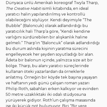
Dünyaca ünlü Amerikalı koreograf Twyla Tharp,
The Creative Habit
isimli kitabında, en ideal
yaratıcı halin yapılandırılmış ve kontrollü
olabileceğini söylüyor. Kendi deyimiyle “The
Bubble” (Baloncuk) olarak adlandırdığı bu
yaratıcılık hali Tharp’a göre, “Kendi kendine
varlığını sürdürebilen bir alışkanlık haline
gelmeli.” Tharp’ın “Baloncuk” olarak adlandırdığı
bu durum aslında kişinin yaratma sürecini
engelleyecek her şeyden soyutladığı bir alan.
Âdeta bir balonun içinde, yalnızca size ait bir
bölge. Tharp, bu alanı yaratıcı süreçlerinde
kullanan öteki yazarlardan da örneklerle
anlatmış. Örneğin bir köyde tek başına yaşayan
ve haftanın yedi günü çalışan roman yazarı
Philip Roth, sabahları erken kalkıyor ve evinden
50 metre uzaklıktaki iki odalı stüdyosuna
yürüyerek gidiyor. Roth’un çalışma masasında
ise iki küçük not bulunuyor. Biri “Bir yere