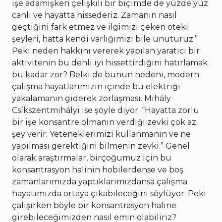
işe adamışken çelişkili bir biçimde de yüzde yüz
canlı ve hayatta hissederiz. Zamanın nasıl
geçtiğini fark etmez ve ilgimizi çeken öteki
şeyleri, hatta kendi varlığımızı bile unuturuz.”
Peki neden hakkını vererek yapılan yaratıcı bir
aktivitenin bu denli iyi hissettirdiğini hatırlamak
bu kadar zor? Belki de bunun nedeni, modern
çalışma hayatlarımızın içinde bu elektriği
yakalamanın giderek zorlaşması. Mihály
Csíkszentmihályi ise şöyle diyor: “Hayatta zorlu
bir işe konsantre olmanın verdiği zevki çok az
şey verir. Yeteneklerimizi kullanmanın ve ne
yapılması gerektiğini bilmenin zevki.” Genel
olarak araştırmalar, birçoğumuz için bu
konsantrasyon halinin hobilerdense ve boş
zamanlarımızda yaptıklarımızdansa çalışma
hayatımızda ortaya çıkabileceğini söylüyor. Peki
çalışırken böyle bir konsantrasyon haline
girebileceğimizden nasıl emin olabiliriz?