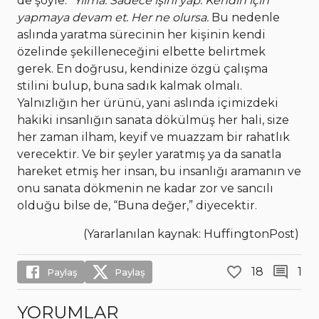
de şöyle:
“Yılma. Sadece işini yap. Kendin için
yapmaya devam et. Her ne olursa.
Bu nedenle
aslında yaratma sürecinin her kişinin kendi
özelinde şekilleneceğini elbette belirtmek
gerek. En doğrusu, kendinize özgü çalışma
stilini bulup, buna sadık kalmak olmalı.
Yalnızlığın her ürünü, yani aslında içimizdeki
hakiki insanlığın sanata dökülmüş her hali, size
her zaman ilham, keyif ve muazzam bir rahatlık
verecektir. Ve bir şeyler yaratmış ya da sanatla
hareket etmiş her insan, bu insanlığı aramanın ve
onu sanata dökmenin ne kadar zor ve sancılı
olduğu bilse de, “Buna değer,” diyecektir.
(Yararlanılan kaynak: HuffingtonPost)
18
1
Paylaş
Paylaş
YORUMLAR