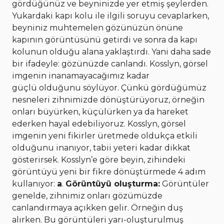
gördüğünüz ve beyninizde yer etmiş şeylerden.
Yukardaki kapı kolu ile ilgili soruyu cevaplarken,
beyniniz muhtemelen gözünüzün önüne
kapının görüntüsünü getirdi ve sonra da kapı
kolunun olduğu alana yaklaştırdı. Yani daha sade
bir ifadeyle: gözünüzde canlandı. Kosslyn, görsel
imgenin inanamayacağımız kadar
güçlü olduğunu söylüyor. Çünkü gördüğümüz
nesneleri zihnimizde dönüştürüyoruz, örneğin
onları büyürken, küçülürken ya da hareket
ederken hayal edebiliyoruz. Kosslyn, görsel
imgenin yeni fikirler üretmede oldukça etkili
olduğunu inanıyor, tabii yeteri kadar dikkat
gösterirsek. Kosslyn’e göre beyin, zihindeki
görüntüyü yeni bir fikre dönüştürmede 4 adım
kullanıyor:
a
.
Görüntüyü oluşturma:
Görüntüler
genelde, zihnimiz onları gözümüzde
canlandırmaya açıkken gelir. Örneğin duş
alırken. Bu görüntüleri yarı-oluşturulmuş