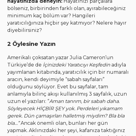
hayatınızda deneyin:
Hayatınızı parçalara
bölseniz, birbirinden farklı olan, ayırabileceğiniz
minimum kaç bölüm var? Hangileri
yaratıcılığınıza hiçbir şey katmıyor? Nelere hayır
diyebilirsiniz?
2 Öylesine Yazın
Amerikalı çoksatan yazar Julia Cameron’un
Türkiye’de de
İçinizdeki Yaratıcıyı Keşfedin
adıyla
yayımlanan kitabında, yaratıcılık için bir numaralı
aracın, kendi deyimiyle “sabah sayfaları”
olduğunu söylüyor. Evet bu sayfalar, tam
anlamıyla bilinç akışı kullanılmış 3 sayfalık, uzun
uzun el yazıları: “
Aman tanrım, bir sabah daha.
Söyleyecek HİÇBİR ŞEY yok. Perdeleri yıkamam
gerek. Dün çamaşırları halletmiş miydim? Bla bla
bla…”
Ancak önemli olan, bunları her gün
yapmak. Aklınızdaki her şeyi, kafanıza taktığınız