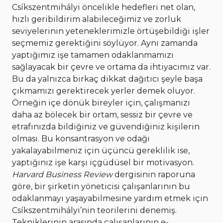
Csíkszentmihályi öncelikle hedefleri net olan,
hızlı geribildirim alabileceğimiz ve zorluk
seviyelerinin yeteneklerimizle örtüşebildiği işler
seçmemiz gerektiğini söylüyor. Aynı zamanda
yaptığımız işe tamamen odaklanmamızı
sağlayacak bir çevre ve ortama da ihtiyacımız var.
Bu da yalnızca birkaç dikkat dağıtıcı şeyle başa
çıkmamızı gerektirecek yerler demek oluyor.
Örneğin içe dönük bireyler için, çalışmanızı
daha az bölecek bir ortam, sessiz bir çevre ve
etrafınızda bildiğiniz ve güvendiğiniz kişilerin
olması. Bu konsantrasyon ve odağı
yakalayabilmeniz için üçüncü gereklilik ise,
yaptığınız işe karşı içgüdüsel bir motivasyon.
Harvard Business Review
dergisinin raporuna
göre, bir şirketin yöneticisi çalışanlarının bu
odaklanmayı yaşayabilmesine yardım etmek için
Csíkszentmihályi’nin teorilerini denemiş.
Tekniklerinin arasında çalışanlarının e-