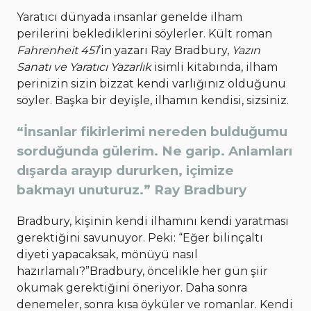
Yaratıcı dünyada insanlar genelde ilham
perilerini beklediklerini söylerler. Kült roman
Fahrenheit 451
’in yazarı Ray Bradbury,
Yazın
Sanatı ve Yaratıcı Yazarlık
isimli kitabında, ilham
perinizin sizin bizzat kendi varlığınız olduğunu
söyler. Başka bir deyişle, ilhamın kendisi, sizsiniz.
“İnsanlar fikirlerimi nereden bulduğumu
sorduğunda gülerim. Ne garip. Anlamları
dışarda arayıp dururken, içimize
bakmayı unuturuz.” Ray Bradbury
Bradbury, kişinin kendi ilhamını kendi yaratması
gerektiğini savunuyor. Peki: “Eğer bilinçaltı
diyeti yapacaksak, mönüyü nasıl
hazırlamalı?”Bradbury, öncelikle her gün şiir
okumak gerektiğini öneriyor. Daha sonra
denemeler, sonra kısa öyküler ve romanlar. Kendi