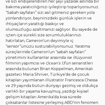
ve sizi endişelendiren her şeyi yazarak aslında bir
bakıma yaratıcılığınızı iyileştirip toparlıyorsunuz.
“Sabah sayfaları” sizi asıl gitmeniz gereken yola
yönlendiriyor, beyninizdeki günlük işlerin ve
ihtiyaçların yarattığı baskıyı ve
olumsuzluğu azaltmanızı sağlıyor. Bu sayede de
içten içe sürekli size sorumluluklarınızı
hatırlatan, Cameron’un deyimiyle iç
“sensör”ünüzü susturabiliyorsunuz. Yaratma
süreçlerinde Cameron’un “sabah sayfaları”
yönetimini kullananlar arasında ise
İllüzyonist
filminin yapımcısı ve
Ocean’s 13
’ün senaristleri
arasında bulunan Brian Koppelman, Amerikalı
gazeteci Maria Shriver, Türkiye’de de çocuk
kitapları yayımlanan illüstratör Francesca Chessa
ve 29 yaşında bütün dünyayı gezmiş ve oldukça
varlıklı bir yaşama kavuşmuş, yazdığı kişisel
gelişim kitapları Amerika’da kısa sürede
çoksatanlar listesine yerleşmiş ABD’nin fenomen