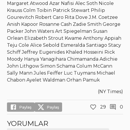
Margaret Atwood Azar Nafisi Alec Soth Nicole
Krauss Colm Toibin Patrick Stewart Philip
Gourevitch Robert Caro Rita Dove J.M. Coetzee
Anish Kapoor Rosanne Cash Zadie Smith George
Packer John Waters Art Spiegelman Susan
Orlean Elizabeth Strout Kwame Anthony Appiah
Teju Cole Alice Sebold Esmeralda Santiago Stacy
Schiff Jeffrey Eugenides Khaled Hosseini Rick
Moody Hanya Yanagihara Chimamanda Adichie
John Lithgow Simon Schama Colum McCann
Sally Mann Jules Feiffer Luc Tuymans Michael
Chabon Ayelet Waldman Orhan Pamuk
(NY Times)
29
0
Paylaş
Paylaş
YORUMLAR