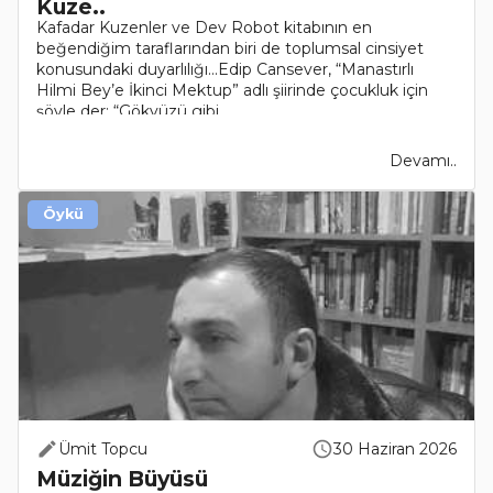
Kuze..
Kafadar Kuzenler ve Dev Robot kitabının en
beğendiğim taraflarından biri de toplumsal cinsiyet
konusundaki duyarlılığı...Edip Cansever, “Manastırlı
Hilmi Bey’e İkinci Mektup” adlı şiirinde çocukluk için
şöyle der: “Gökyüzü gibi..
Devamı..
Öykü
Ümit Topcu
30 Haziran 2026
Müziğin Büyüsü