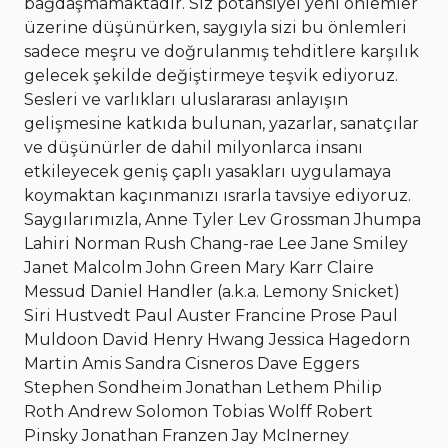
bağdaşmamaktadır. Siz potansiyel yeni önlemler
üzerine düşünürken, saygıyla sizi bu önlemleri
sadece meşru ve doğrulanmış tehditlere karşılık
gelecek şekilde değiştirmeye teşvik ediyoruz.
Sesleri ve varlıkları uluslararası anlayışın
gelişmesine katkıda bulunan, yazarlar, sanatçılar
ve düşünürler de dahil milyonlarca insanı
etkileyecek geniş çaplı yasakları uygulamaya
koymaktan kaçınmanızı ısrarla tavsiye ediyoruz.
Saygılarımızla, Anne Tyler Lev Grossman Jhumpa
Lahiri Norman Rush Chang-rae Lee Jane Smiley
Janet Malcolm John Green Mary Karr Claire
Messud Daniel Handler (a.k.a. Lemony Snicket)
Siri Hustvedt Paul Auster Francine Prose Paul
Muldoon David Henry Hwang Jessica Hagedorn
Martin Amis Sandra Cisneros Dave Eggers
Stephen Sondheim Jonathan Lethem Philip
Roth Andrew Solomon Tobias Wolff Robert
Pinsky Jonathan Franzen Jay McInerney