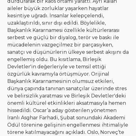
durdurarak bir kaos ortamı yarattı. Ayrı kalan
aileler büyük zorluklar yaşarken hayatlar
kesintiye uğradı. İnsanlar kelepçelendi,
uzaklaştırıldı, sınır dışı edildi. Böylelikle,
Başkanlık Kararnamesi özellikle kültürlerarası
serbest ve güçlü bir diyalog, terör ve baskı ile
mücadelenin vazgeçilmez bir parçasıyken,
sanatçı ve düşünürlerin ülkeye serbest akışını da
engellemiş oldu. Bu kısıtlama, Birleşik
Devletler'in değerleriyle ve temsil ettiği
özgürlük kavramıyla örtüşmüyor. Orijinal
Başkanlık Kararnamesinin olumsuz etkileri,
dünya çapında tanınan sanatçılar üzerinde stres
ve belirsizlik yaratması ve Birleşik Devletler'deki
önemli kültürel etkinlikleri aksatmasıyla hemen
hissedildi. Oscar’a aday gösterilen yönetmen
İranlı Asghar Farhadi, Şubat sonundaki Akademi
Ödül törenine gelişinin engellenmesi ihtimaliyle
törene katılmayacağını açıkladı. Oslo, Norveç’te