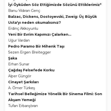
İyi Öyküden Söz Ettiğimizde Sözünü Ettiklerimiz*
Banu Yıldıran Genç
Balzac, Dickens, Dostoyevski, Zweig: Üç Büyük
Usta'yı neden okumalısınız?
Erdinç Akkoyunlu
Yeni Bir Evrim Kapımızı Çalarken...
Uğur Vardan
Pedro Paramo Bir Mihenk Taşı
Sezen Ergen Breitegger
Şaka
Erhan Sunar
Çağdaş Felsefede Korku
Alper Güngör
Cinayet Şarkıları
A. Ömer Türkeş
Tarihsel Belleğimize Yönelik Bir Sinema Filmi: Son
Akşam Yemeği
Tufan Erbarıştıran