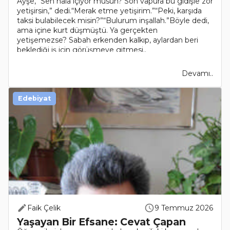
Ayşe, “Sen hâlâ içiyor musun? Son vapura bu gidişle zor
yetişirsin,” dedi.“Merak etme yetişirim.”“Peki, karşıda
taksi bulabilecek misin?”“Bulurum inşallah.”Böyle dedi,
ama içine kurt düşmüştü. Ya gerçekten
yetişemezse? Sabah erkenden kalkıp, aylardan beri
beklediği iş için görüşmeye gitmesi..
Devamı..
Edebiyat
Faik Çelik
9 Temmuz 2026
Yaşayan Bir Efsane: Cevat Çapan