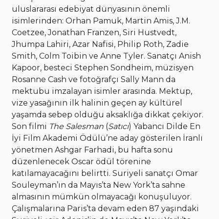
uluslararası edebiyat dünyasının önemli
isimlerinden: Orhan Pamuk, Martin Amis, J.M.
Coetzee, Jonathan Franzen, Siri Hustvedt,
Jhumpa Lahiri, Azar Nafisi, Philip Roth, Zadie
Smith, Colm Toibin ve Anne Tyler. Sanatçı Anish
Kapoor, besteci Stephen Sondheim, müzisyen
Rosanne Cash ve fotoğrafçı Sally Mann da
mektubu imzalayan isimler arasında. Mektup,
vize yasağının ilk halinin geçen ay kültürel
yaşamda sebep olduğu aksaklığa dikkat çekiyor.
Son filmi
The Salesman
(
Satıcı
) Yabancı Dilde En
İyi Film Akademi Ödülü’ne aday gösterilen İranlı
yönetmen Ashgar Farhadi, bu hafta sonu
düzenlenecek Oscar ödül törenine
katılamayacağını belirtti. Suriyeli sanatçı Omar
Souleyman’ın da Mayıs’ta New York’ta sahne
almasının mümkün olmayacağı konuşuluyor.
Çalışmalarına Paris’ta devam eden 87 yaşındaki