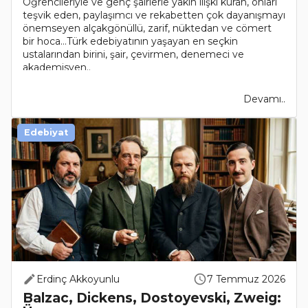
Öğrencileriyle ve genç şairlerle yakın ilişki kuran, onları
teşvik eden, paylaşımcı ve rekabetten çok dayanışmayı
önemseyen alçakgönüllü, zarif, nüktedan ve cömert
bir hoca…Türk edebiyatının yaşayan en seçkin
ustalarından birini, şair, çevirmen, denemeci ve
akademisyen..
Devamı..
Edebiyat
Erdinç Akkoyunlu
7 Temmuz 2026
Balzac, Dickens, Dostoyevski, Zweig: