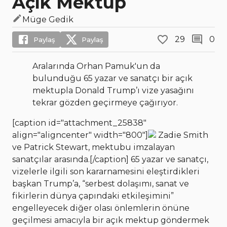
Açık Mektup
Müge Gedik
29
0
Paylaş
Paylaş
Aralarında Orhan Pamuk'un da
bulunduğu 65 yazar ve sanatçı bir açık
mektupla Donald Trump’ı vize yasağını
tekrar gözden geçirmeye çağırıyor.
[caption id="attachment_25838"
align="aligncenter" width="800"]
Zadie Smith
ve Patrick Stewart, mektubu imzalayan
sanatçılar arasında.[/caption] 65 yazar ve sanatçı,
vizelerle ilgili son kararnamesini eleştirdikleri
başkan Trump’a, “serbest dolaşımı, sanat ve
fikirlerin dünya çapındaki etkileşimini”
engelleyecek diğer olası önlemlerin önüne
geçilmesi amacıyla bir açık mektup göndermek