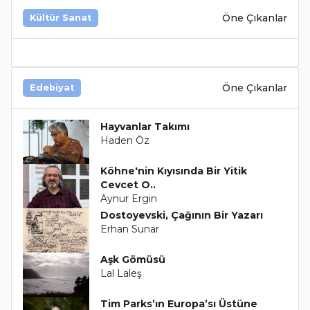
Öne Çıkanlar
Kültür Sanat
Öne Çıkanlar
Edebiyat
Hayvanlar Takımı
Haden Öz
Köhne'nin Kıyısında Bir Yitik
Cevcet O..
Aynur Ergin
Dostoyevski, Çağının Bir Yazarı
Erhan Sunar
Aşk Gömüsü
Lal Laleş
Tim Parks’ın Europa’sı Üstüne