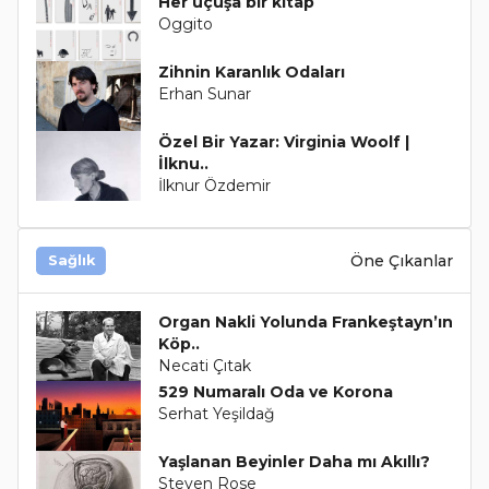
Her uçuşa bir kitap
Oggito
Zihnin Karanlık Odaları
Erhan Sunar
Özel Bir Yazar: Virginia Woolf |
İlknu..
İlknur Özdemir
Öne Çıkanlar
Sağlık
Organ Nakli Yolunda Frankeştayn’ın
Köp..
Necati Çıtak
529 Numaralı Oda ve Korona
Serhat Yeşildağ
Yaşlanan Beyinler Daha mı Akıllı?
Steven Rose