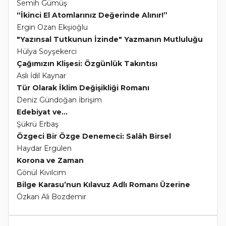
Semih Gümüş
“İkinci El Atomlarınız Değerinde Alınır!”
Ergin Ozan Ekşioğlu
"Yazınsal Tutkunun İzinde" Yazmanın Mutluluğu
Hülya Soyşekerci
Çağımızın Klişesi: Özgünlük Takıntısı
Aslı İdil Kaynar
Tür Olarak İklim Değişikliği Romanı
Deniz Gündoğan İbrişim
Edebiyat ve...
Şükrü Erbaş
Özgeci Bir Özge Denemeci: Salâh Birsel
Haydar Ergülen
Korona ve Zaman
Gönül Kıvılcım
Bilge Karasu’nun Kılavuz Adlı Romanı Üzerine
Özkan Ali Bozdemir