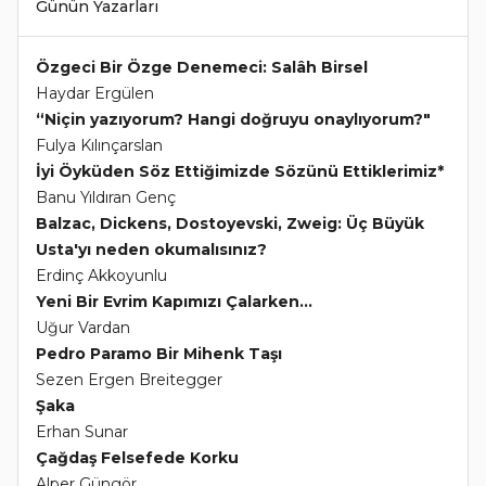
Günün Yazarları
Özgeci Bir Özge Denemeci: Salâh Birsel
Haydar Ergülen
“Niçin yazıyorum? Hangi doğruyu onaylıyorum?"
Fulya Kılınçarslan
İyi Öyküden Söz Ettiğimizde Sözünü Ettiklerimiz*
Banu Yıldıran Genç
Balzac, Dickens, Dostoyevski, Zweig: Üç Büyük
Usta'yı neden okumalısınız?
Erdinç Akkoyunlu
Yeni Bir Evrim Kapımızı Çalarken...
Uğur Vardan
Pedro Paramo Bir Mihenk Taşı
Sezen Ergen Breitegger
Şaka
Erhan Sunar
Çağdaş Felsefede Korku
Alper Güngör