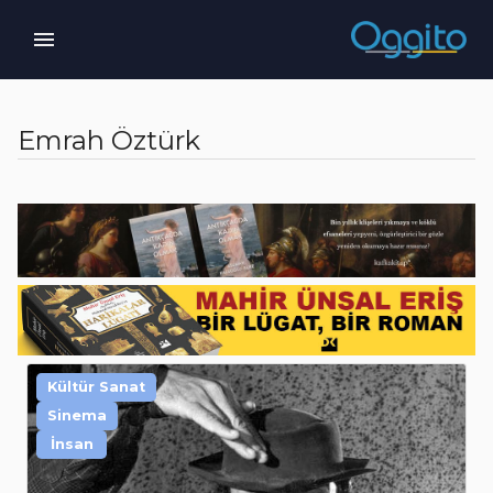
Emrah Öztürk
Kültür Sanat
Sinema
İnsan