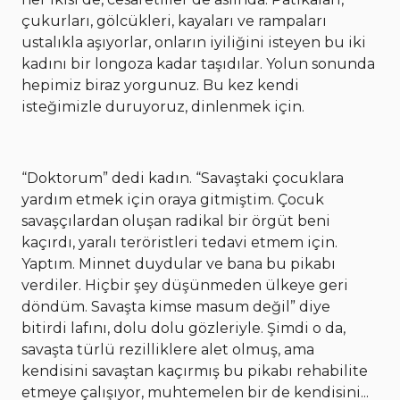
çukurları, gölcükleri, kayaları ve rampaları
ustalıkla aşıyorlar, onların iyiliğini isteyen bu iki
kadını bir longoza kadar taşıdılar. Yolun sonunda
hepimiz biraz yorgunuz. Bu kez kendi
isteğimizle duruyoruz, dinlenmek için.
“Doktorum” dedi kadın. “Savaştaki çocuklara
yardım etmek için oraya gitmiştim. Çocuk
savaşçılardan oluşan radikal bir örgüt beni
kaçırdı, yaralı teröristleri tedavi etmem için.
Yaptım. Minnet duydular ve bana bu pikabı
verdiler. Hiçbir şey düşünmeden ülkeye geri
döndüm. Savaşta kimse masum değil” diye
bitirdi lafını, dolu dolu gözleriyle. Şimdi o da,
savaşta türlü rezilliklere alet olmuş, ama
kendisini savaştan kaçırmış bu pikabı rehabilite
etmeye çalışıyor, muhtemelen bir de kendisini...