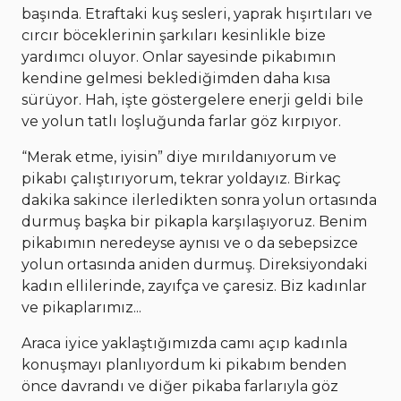
başında. Etraftaki kuş sesleri, yaprak hışırtıları ve
cırcır böceklerinin şarkıları kesinlikle bize
yardımcı oluyor. Onlar sayesinde pikabımın
kendine gelmesi beklediğimden daha kısa
sürüyor. Hah, işte göstergelere enerji geldi bile
ve yolun tatlı loşluğunda farlar göz kırpıyor.
“Merak etme, iyisin” diye mırıldanıyorum ve
pikabı çalıştırıyorum, tekrar yoldayız. Birkaç
dakika sakince ilerledikten sonra yolun ortasında
durmuş başka bir pikapla karşılaşıyoruz. Benim
pikabımın neredeyse aynısı ve o da sebepsizce
yolun ortasında aniden durmuş. Direksiyondaki
kadın ellilerinde, zayıfça ve çaresiz. Biz kadınlar
ve pikaplarımız...
Araca iyice yaklaştığımızda camı açıp kadınla
konuşmayı planlıyordum ki pikabım benden
önce davrandı ve diğer pikaba farlarıyla göz