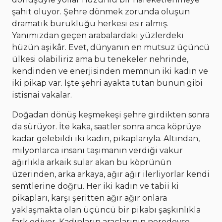
şahit oluyor. Şehre dönmek zorunda oluşun
dramatik burukluğu herkesi esir almış.
Yanımızdan geçen arabalardaki yüzlerdeki
hüzün aşikâr. Evet, dünyanın en mutsuz üçüncü
ülkesi olabiliriz ama bu tenekeler nehrinde,
kendinden ve enerjisinden memnun iki kadın ve
iki pikap var. İşte şehri ayakta tutan bunun gibi
istisnai vakalar.
Doğadan dönüş keşmekeşi şehre girdikten sonra
da sürüyor. İte kaka, saatler sonra anca köprüye
kadar gelebildi iki kadın, pikaplarıyla. Altından,
milyonlarca insanı taşımanın verdiği vakur
ağırlıkla arkaik sular akan bu köprünün
üzerinden, arka arkaya, ağır ağır ilerliyorlar kendi
semtlerine doğru. Her iki kadın ve tabii ki
pikapları, karşı şeritten ağır ağır onlara
yaklaşmakta olan üçüncü bir pikabı şaşkınlıkla
fark ediyor. Kadınların araçlarının neredeyse