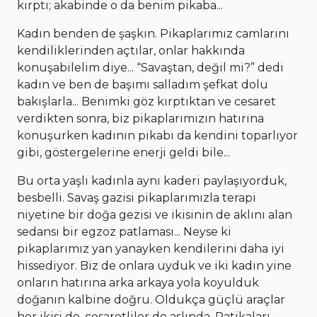
kırptı; akabinde o da benim pikaba...
Kadın benden de şaşkın. Pikaplarımız camlarını
kendiliklerinden açtılar, onlar hakkında
konuşabilelim diye... “Savaştan, değil mi?” dedi
kadın ve ben de başımı salladım şefkat dolu
bakışlarla... Benimki göz kırptıktan ve cesaret
verdikten sonra, biz pikaplarımızın hatırına
konuşurken kadının pikabı da kendini toparlıyor
gibi, göstergelerine enerji geldi bile...
Bu orta yaşlı kadınla aynı kaderi paylaşıyorduk,
besbelli. Savaş gazisi pikaplarımızla terapi
niyetine bir doğa gezisi ve ikisinin de aklını alan
sedansı bir egzoz patlaması... Neyse ki
pikaplarımız yan yanayken kendilerini daha iyi
hissediyor. Biz de onlara uyduk ve iki kadın yine
onların hatırına arka arkaya yola koyulduk
doğanın kalbine doğru. Oldukça güçlü araçlar
her ikisi de, cesaretliler de aslında. Patikaları,