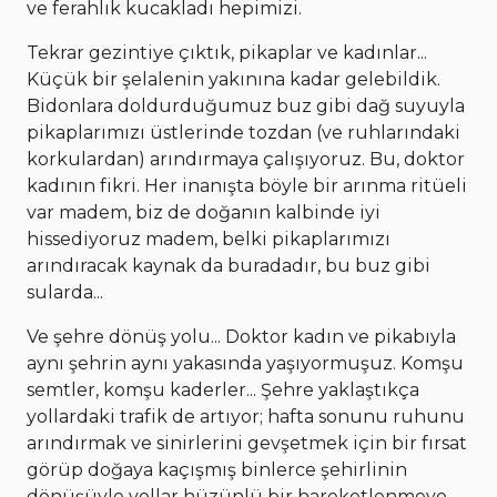
ve ferahlık kucakladı hepimizi.
Tekrar gezintiye çıktık, pikaplar ve kadınlar...
Küçük bir şelalenin yakınına kadar gelebildik.
Bidonlara doldurduğumuz buz gibi dağ suyuyla
pikaplarımızı üstlerinde tozdan (ve ruhlarındaki
korkulardan) arındırmaya çalışıyoruz. Bu, doktor
kadının fikri. Her inanışta böyle bir arınma ritüeli
var madem, biz de doğanın kalbinde iyi
hissediyoruz madem, belki pikaplarımızı
arındıracak kaynak da buradadır, bu buz gibi
sularda...
Ve şehre dönüş yolu... Doktor kadın ve pikabıyla
aynı şehrin aynı yakasında yaşıyormuşuz. Komşu
semtler, komşu kaderler... Şehre yaklaştıkça
yollardaki trafik de artıyor; hafta sonunu ruhunu
arındırmak ve sinirlerini gevşetmek için bir fırsat
görüp doğaya kaçışmış binlerce şehirlinin
dönüşüyle yollar hüzünlü bir hareketlenmeye