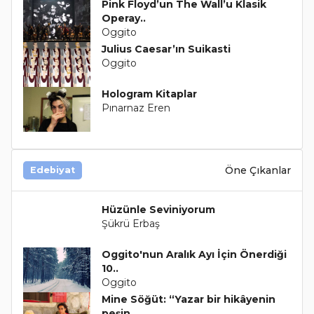
Pink Floyd’un The Wall’u Klasik
Operay..
Oggito
Julius Caesar’ın Suikasti
Oggito
Hologram Kitaplar
Pınarnaz Eren
Öne Çıkanlar
Edebiyat
Hüzünle Seviniyorum
Şükrü Erbaş
Oggito'nun Aralık Ayı İçin Önerdiği
10..
Oggito
Mine Söğüt: “Yazar bir hikâyenin
peşin..