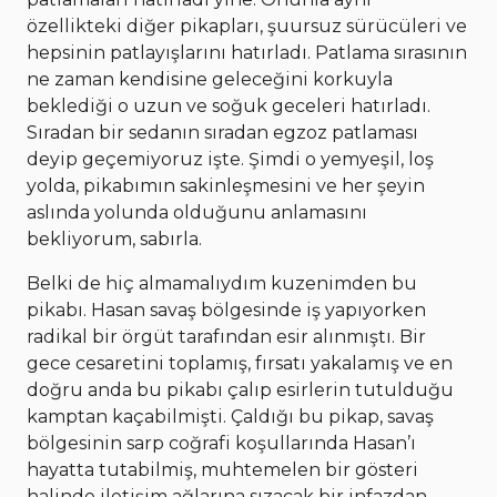
özellikteki diğer pikapları, şuursuz sürücüleri ve
hepsinin patlayışlarını hatırladı. Patlama sırasının
ne zaman kendisine geleceğini korkuyla
beklediği o uzun ve soğuk geceleri hatırladı.
Sıradan bir sedanın sıradan egzoz patlaması
deyip geçemiyoruz işte. Şimdi o yemyeşil, loş
yolda, pikabımın sakinleşmesini ve her şeyin
aslında yolunda olduğunu anlamasını
bekliyorum, sabırla.
Belki de hiç almamalıydım kuzenimden bu
pikabı. Hasan savaş bölgesinde iş yapıyorken
radikal bir örgüt tarafından esir alınmıştı. Bir
gece cesaretini toplamış, fırsatı yakalamış ve en
doğru anda bu pikabı çalıp esirlerin tutulduğu
kamptan kaçabilmişti. Çaldığı bu pikap, savaş
bölgesinin sarp coğrafi koşullarında Hasan’ı
hayatta tutabilmiş, muhtemelen bir gösteri
halinde iletişim ağlarına sızacak bir infazdan