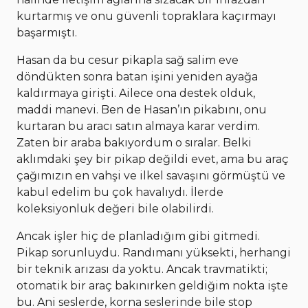
kurtarmış ve onu güvenli topraklara kaçırmayı
başarmıştı.
Hasan da bu cesur pikapla sağ salim eve
döndükten sonra batan işini yeniden ayağa
kaldırmaya girişti. Ailece ona destek olduk,
maddi manevi. Ben de Hasan’ın pikabını, onu
kurtaran bu aracı satın almaya karar verdim.
Zaten bir araba bakıyordum o sıralar. Belki
aklımdaki şey bir pikap değildi evet, ama bu araç
çağımızın en vahşi ve ilkel savaşını görmüştü ve
kabul edelim bu çok havalıydı. İlerde
koleksiyonluk değeri bile olabilirdi.
Ancak işler hiç de planladığım gibi gitmedi.
Pikap sorunluydu. Randımanı yüksekti, herhangi
bir teknik arızası da yoktu. Ancak travmatikti;
otomatik bir araç bakınırken geldiğim nokta işte
bu. Ani seslerde, korna seslerinde bile stop