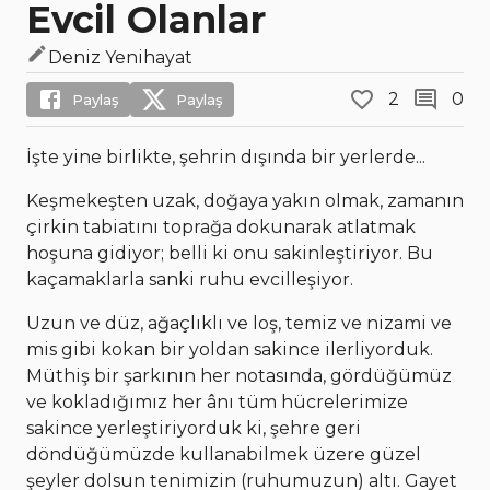
Evcil Olanlar
Deniz Yenihayat
2
0
Paylaş
Paylaş
İşte yine birlikte, şehrin dışında bir yerlerde...
Keşmekeşten uzak, doğaya yakın olmak, zamanın
çirkin tabiatını toprağa dokunarak atlatmak
hoşuna gidiyor; belli ki onu sakinleştiriyor. Bu
kaçamaklarla sanki ruhu evcilleşiyor.
Uzun ve düz, ağaçlıklı ve loş, temiz ve nizami ve
mis gibi kokan bir yoldan sakince ilerliyorduk.
Müthiş bir şarkının her notasında, gördüğümüz
ve kokladığımız her ânı tüm hücrelerimize
sakince yerleştiriyorduk ki, şehre geri
döndüğümüzde kullanabilmek üzere güzel
şeyler dolsun tenimizin (ruhumuzun) altı. Gayet