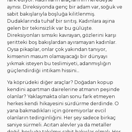
aynısı. Direksiyonda genç bir adam var, soğuk ve
sabit bakışlarıyla boşluğa kilitlenmiş.
Dudaklarında tuhaf bir sırıtış. Kadınlara aşina
gelen bir tekinsizlik var bu gülüşte.
Direksiyonları sımsıkı kavrayan, gözlerini karşı
şeritteki boş bakışlardan ayıramayan kadınlar.
Oysa pikaplar, onlar çok yakından tanıyor,
kimsenin masum olamayacağı bir dünyayı
yıkmak isteyen bu teslimiyeti, adanmışlığın
güçlendirdiği intikam hissini...
Ya köprüdeki diğer araçlar? Doğadan kopup
kendini apartman dairelerine atmanın peşinde
olanlar? Yaklaşmakta olan sonu fark etmeyen
herkes kendi hikayesini sürdürme derdinde. O
yana bakmadıkları için göremiyorlar evcil
olanların tedirginliğini. Her şey sadece birkaç
saniye sürmeli. Acıtan alevler ya da metaller
değil, boşluğa takılmış sabit bakışlar olmalı. Her