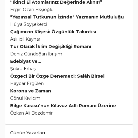
“İkinci El Atomlarınız Değerinde Alınır!”
Ergin Ozan Ekşioğlu
"Yazınsal Tutkunun İzinde" Yazmanın Mutluluğu
Hülya Soyşekerci
Çağımızın Klişesi: Özgünlük Takıntısı
Aslı İdil Kaynar
Tür Olarak İklim Değişikliği Romanı
Deniz Gündoğan İbrişim
Edebiyat ve...
Şükrü Erbaş
Özgeci Bir Özge Denemeci: Salâh Birsel
Haydar Ergülen
Korona ve Zaman
Gönül Kıvılcım
Bilge Karasu’nun Kılavuz Adlı Romanı Üzerine
Özkan Ali Bozdemir
Günün Yazarları