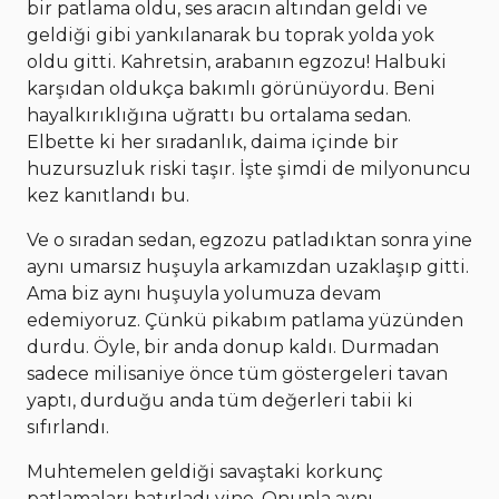
bir patlama oldu, ses aracın altından geldi ve
geldiği gibi yankılanarak bu toprak yolda yok
oldu gitti. Kahretsin, arabanın egzozu! Halbuki
karşıdan oldukça bakımlı görünüyordu. Beni
hayalkırıklığına uğrattı bu ortalama sedan.
Elbette ki her sıradanlık, daima içinde bir
huzursuzluk riski taşır. İşte şimdi de milyonuncu
kez kanıtlandı bu.
Ve o sıradan sedan, egzozu patladıktan sonra yine
aynı umarsız huşuyla arkamızdan uzaklaşıp gitti.
Ama biz aynı huşuyla yolumuza devam
edemiyoruz. Çünkü pikabım patlama yüzünden
durdu. Öyle, bir anda donup kaldı. Durmadan
sadece milisaniye önce tüm göstergeleri tavan
yaptı, durduğu anda tüm değerleri tabii ki
sıfırlandı.
Muhtemelen geldiği savaştaki korkunç
patlamaları hatırladı yine. Onunla aynı