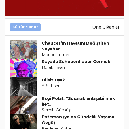
Öne Çıkanlar
Kültür Sanat
Chaucer’ın Hayatını Değiştiren
Seyahat
Marion Turner
Rüyada Schopenhauer Görmek
Burak İhsan
Dilsiz Uşak
Y. S. Esen
Ezgi Polat: "Susarak anlaşabilmek
ilet..
Semih Gümüş
Paterson (ya da Gündelik Yaşama
Övgü)
Kardelen Ayhan