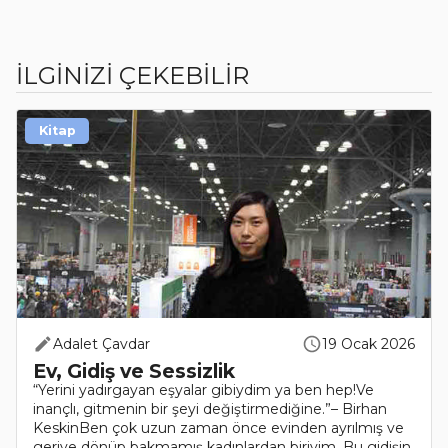
İLGİNİZİ ÇEKEBİLİR
Kitap
Adalet Çavdar
19 Ocak 2026
Ev, Gidiş ve Sessizlik
“Yerini yadırgayan eşyalar gibiydim ya ben hep!Ve
inançlı, gitmenin bir şeyi değiştirmediğine.”– Birhan
KeskinBen çok uzun zaman önce evinden ayrılmış ve
geriye dönüp bakmamış kadınlardan biriyim. Bu gidişin