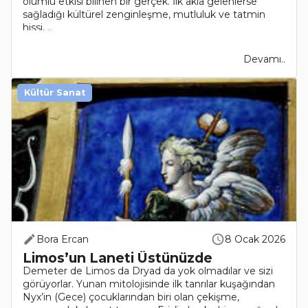
olumlu etkisi bilinen bir gerçek. İlk akla gelenlerse
sağladığı kültürel zenginleşme, mutluluk ve tatmin
hissi, ..
Devamı..
Kültür Sanat
Bora Ercan
8 Ocak 2026
Limos’un Laneti Üstünüzde
Demeter de Limos da Dryad da yok olmadılar ve sizi
görüyorlar. Yunan mitolojisinde ilk tanrılar kuşağından
Nyx’in (Gece) çocuklarından biri olan çekişme,