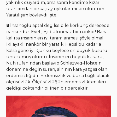
yakınlık duyardım, ama sonra kendime kızar,
utancımdan birkaç ay uykularımdan olurdum.
Yaratılışım böyleydi işte.
8
İnsanoğlu aptal değilse bile korkunç derecede
nankördür. Evet, eşi bulunmaz bir nankör! Bana
kalırsa insanın en iyi tanımlanması şöyle olmalı:
İki ayaklı nankör bir yaratık. Hepsi bu kadarla
kalsa gene iyi. Çünkü böylece en büyük kusuru
unutulmuş olurdu. İnsanın en büyük kusuru,
Nuh tufanından başlayıp Schlezwig-Holstein
dönemine değin süren, alnının kara yazgısı olan
erdemsizliğidir. Erdemsizlik ve buna bağlı olarak
ölçüsüzlük. Ölçüsüzlüğün erdemsizlikten ileri
geldiği çoktandır bilinen bir gerçektir.