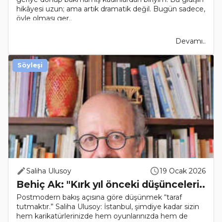
hikâyesi uzun; ama artık dramatik değil. Bugün sadece,
öyle olması ger..
Devamı..
Söyleşi
Saliha Ulusoy
19 Ocak 2026
Behiç Ak: "Kırk yıl önceki düşünceleri..
Postmodern bakış açısına göre düşünmek “taraf
tutmaktır.” Saliha Ulusoy: İstanbul, şimdiye kadar sizin
hem karikatürlerinizde hem oyunlarınızda hem de