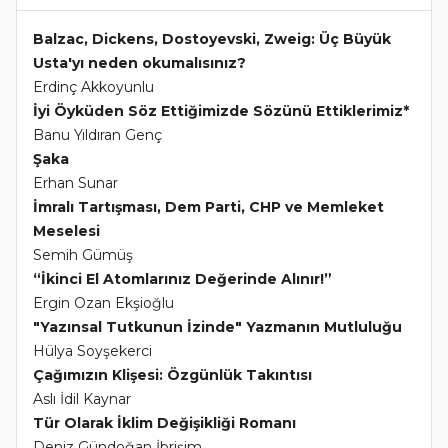
Balzac, Dickens, Dostoyevski, Zweig: Üç Büyük
Usta'yı neden okumalısınız?
Erdinç Akkoyunlu
İyi Öyküden Söz Ettiğimizde Sözünü Ettiklerimiz*
Banu Yıldıran Genç
Şaka
Erhan Sunar
İmralı Tartışması, Dem Parti, CHP ve Memleket
Meselesi
Semih Gümüş
“İkinci El Atomlarınız Değerinde Alınır!”
Ergin Ozan Ekşioğlu
"Yazınsal Tutkunun İzinde" Yazmanın Mutluluğu
Hülya Soyşekerci
Çağımızın Klişesi: Özgünlük Takıntısı
Aslı İdil Kaynar
Tür Olarak İklim Değişikliği Romanı
Deniz Gündoğan İbrişim