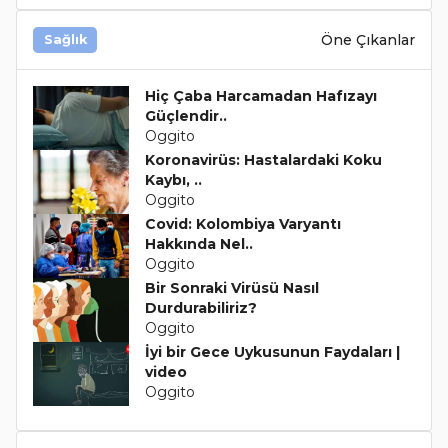
Öne Çıkanlar
Sağlık
Hiç Çaba Harcamadan Hafızayı
Güçlendir..
Oggito
Koronavirüs: Hastalardaki Koku
Kaybı, ..
Oggito
Covid: Kolombiya Varyantı
Hakkında Nel..
Oggito
Bir Sonraki Virüsü Nasıl
Durdurabiliriz?
Oggito
İyi bir Gece Uykusunun Faydaları |
video
Oggito