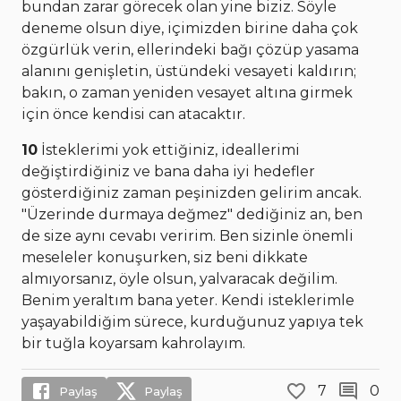
bundan zarar görecek olan yine biziz. Söyle
deneme olsun diye, içimizden birine daha çok
özgürlük verin, ellerindeki bağı çözüp yasama
alanını genişletin, üstündeki vesayeti kaldırın;
bakın, o zaman yeniden vesayet altına girmek
için önce kendisi can atacaktır.
10
İsteklerimi yok ettiğiniz, ideallerimi
değiştirdiğiniz ve bana daha iyi hedefler
gösterdiğiniz zaman peşinizden gelirim ancak.
"Üzerinde durmaya değmez" dediğiniz an, ben
de size aynı cevabı veririm. Ben sizinle önemli
meseleler konuşurken, siz beni dikkate
almıyorsanız, öyle olsun, yalvaracak değilim.
Benim yeraltım bana yeter. Kendi isteklerimle
yaşayabildiğim sürece, kurduğunuz yapıya tek
bir tuğla koyarsam kahrolayım.
7
0
Paylaş
Paylaş