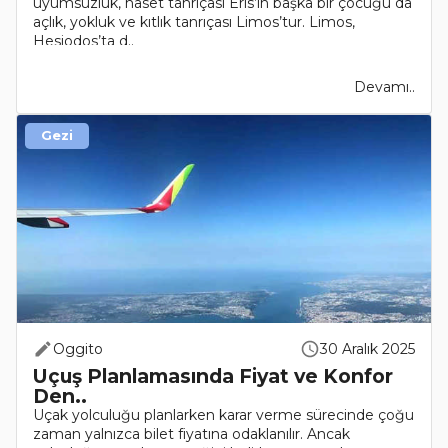
uyumsuzluk, haset tanrıçası Eris’in başka bir çocuğu da
açlık, yokluk ve kıtlık tanrıçası Limos’tur. Limos,
Hesiodos’ta d..
Devamı..
Gezi
Oggito
30 Aralık 2025
Uçuş Planlamasında Fiyat ve Konfor
Den..
Uçak yolculuğu planlarken karar verme sürecinde çoğu
zaman yalnızca bilet fiyatına odaklanılır. Ancak