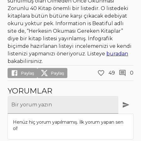
sunulmuş olan Ölmeden Önce Okunması
Zorunlu 40 Kitap önemli bir listedir. O listedeki
kitaplara bütün bütüne karşı çıkacak edebiyat
okuru yoktur pek. Information is Beatiful adlı
site de, “Herkesin Okuması Gereken Kitaplar”
diye bir kitap listesi yayınlamış. İnfografik
biçimde hazırlanan listeyi incelemenizi ve kendi
listenizi yapmanızı öneriyoruz. Listeye
buradan
bakabilirsiniz.
49
0
Paylaş
Paylaş
YORUMLAR
Bir yorum yazın
Henüz hiç yorum yapılmamış. İlk yorum yapan sen
ol!