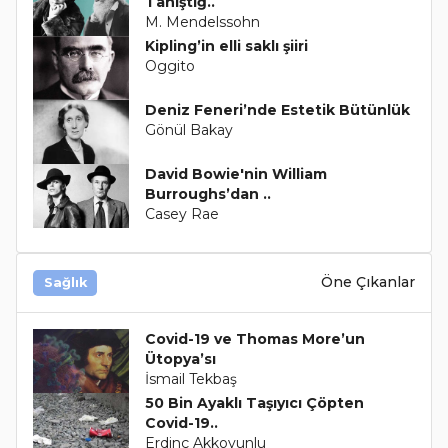
Tanıştığ..
M. Mendelssohn
Kipling’in elli saklı şiiri
Oggito
Deniz Feneri’nde Estetik Bütünlük
Gönül Bakay
David Bowie'nin William
Burroughs’dan ..
Casey Rae
Öne Çıkanlar
Sağlık
Covid-19 ve Thomas More’un
Ütopya’sı
İsmail Tekbaş
50 Bin Ayaklı Taşıyıcı Çöpten
Covid-19..
Erdinç Akkoyunlu