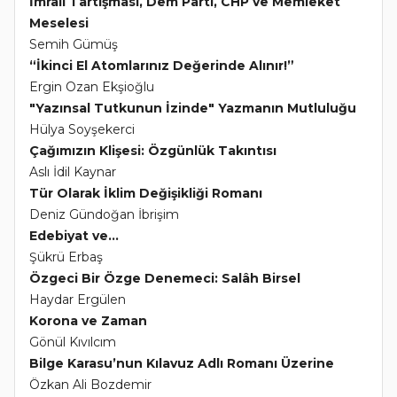
İmralı Tartışması, Dem Parti, CHP ve Memleket
Meselesi
Semih Gümüş
“İkinci El Atomlarınız Değerinde Alınır!”
Ergin Ozan Ekşioğlu
"Yazınsal Tutkunun İzinde" Yazmanın Mutluluğu
Hülya Soyşekerci
Çağımızın Klişesi: Özgünlük Takıntısı
Aslı İdil Kaynar
Tür Olarak İklim Değişikliği Romanı
Deniz Gündoğan İbrişim
Edebiyat ve...
Şükrü Erbaş
Özgeci Bir Özge Denemeci: Salâh Birsel
Haydar Ergülen
Korona ve Zaman
Gönül Kıvılcım
Bilge Karasu’nun Kılavuz Adlı Romanı Üzerine
Özkan Ali Bozdemir