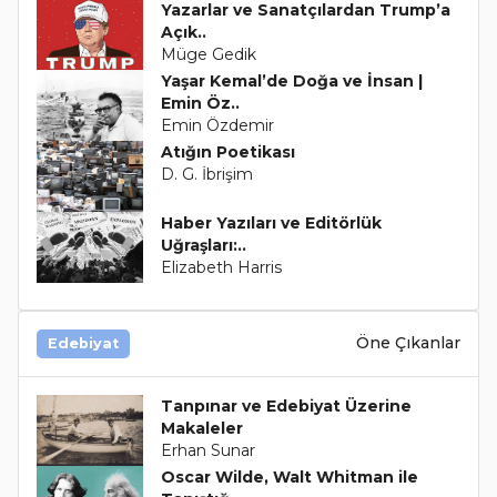
Yazarlar ve Sanatçılardan Trump’a
Açık..
Müge Gedik
Yaşar Kemal’de Doğa ve İnsan |
Emin Öz..
Emin Özdemir
Atığın Poetikası
D. G. İbrişim
Haber Yazıları ve Editörlük
Uğraşları:..
Elizabeth Harris
Öne Çıkanlar
Edebiyat
Tanpınar ve Edebiyat Üzerine
Makaleler
Erhan Sunar
Oscar Wilde, Walt Whitman ile