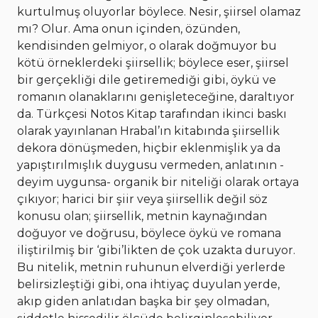
kurtulmuş oluyorlar böylece. Nesir, şiirsel olamaz
mı? Olur. Ama onun içinden, özünden,
kendisinden gelmiyor, o olarak doğmuyor bu
kötü örneklerdeki şiirsellik; böylece eser, şiirsel
bir gerçekliği dile getiremediği gibi, öykü ve
romanın olanaklarını genişleteceğine, daraltıyor
da. Türkçesi Notos Kitap tarafından ikinci baskı
olarak yayınlanan Hrabal’ın kitabında şiirsellik
dekora dönüşmeden, hiçbir eklenmişlik ya da
yapıştırılmışlık duygusu vermeden, anlatının -
deyim uygunsa- organik bir niteliği olarak ortaya
çıkıyor; harici bir şiir veya şiirsellik değil söz
konusu olan; şiirsellik, metnin kaynağından
doğuyor ve doğrusu, böylece öykü ve romana
iliştirilmiş bir ‘gibi’likten de çok uzakta duruyor.
Bu nitelik, metnin ruhunun elverdiği yerlerde
belirsizleştiği gibi, ona ihtiyaç duyulan yerde,
akıp giden anlatıdan başka bir şey olmadan,