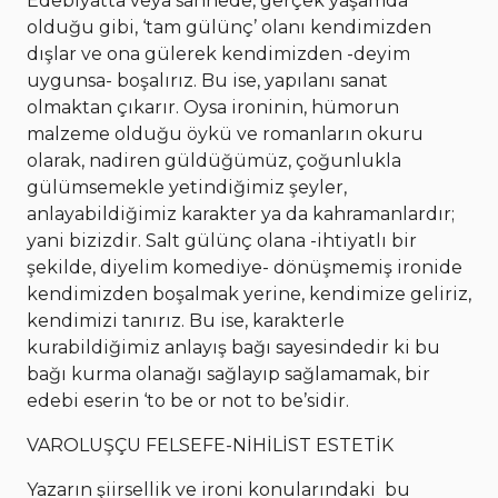
Edebiyatta veya sahnede, gerçek yaşamda
olduğu gibi, ‘tam gülünç’ olanı kendimizden
dışlar ve ona gülerek kendimizden -deyim
uygunsa- boşalırız. Bu ise, yapılanı sanat
olmaktan çıkarır. Oysa ironinin, hümorun
malzeme olduğu öykü ve romanların okuru
olarak, nadiren güldüğümüz, çoğunlukla
gülümsemekle yetindiğimiz şeyler,
anlayabildiğimiz karakter ya da kahramanlardır;
yani bizizdir. Salt gülünç olana -ihtiyatlı bir
şekilde, diyelim komediye- dönüşmemiş ironide
kendimizden boşalmak yerine, kendimize geliriz,
kendimizi tanırız. Bu ise, karakterle
kurabildiğimiz anlayış bağı sayesindedir ki bu
bağı kurma olanağı sağlayıp sağlamamak, bir
edebi eserin ‘to be or not to be’sidir.
VAROLUŞÇU FELSEFE-NİHİLİST ESTETİK
Yazarın şiirsellik ve ironi konularındaki bu