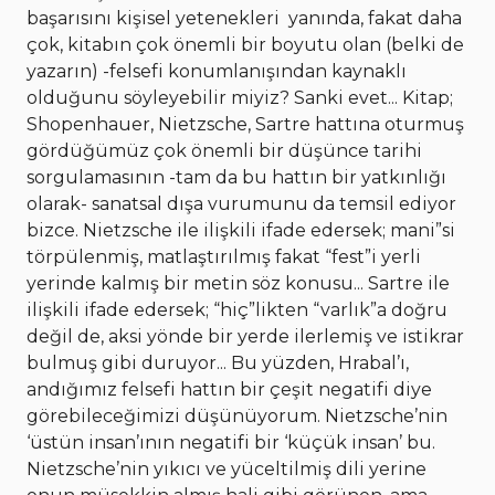
başarısını kişisel yetenekleri yanında, fakat daha
çok, kitabın çok önemli bir boyutu olan (belki de
yazarın) -felsefi konumlanışından kaynaklı
olduğunu söyleyebilir miyiz? Sanki evet... Kitap;
Shopenhauer, Nietzsche, Sartre hattına oturmuş
gördüğümüz çok önemli bir düşünce tarihi
sorgulamasının -tam da bu hattın bir yatkınlığı
olarak- sanatsal dışa vurumunu da temsil ediyor
bizce. Nietzsche ile ilişkili ifade edersek; mani”si
törpülenmiş, matlaştırılmış fakat “fest”i yerli
yerinde kalmış bir metin söz konusu... Sartre ile
ilişkili ifade edersek; “hiç”likten “varlık”a doğru
değil de, aksi yönde bir yerde ilerlemiş ve istikrar
bulmuş gibi duruyor... Bu yüzden, Hrabal’ı,
andığımız felsefi hattın bir çeşit negatifi diye
görebileceğimizi düşünüyorum. Nietzsche’nin
‘üstün insan’ının negatifi bir ‘küçük insan’ bu.
Nietzsche’nin yıkıcı ve yüceltilmiş dili yerine