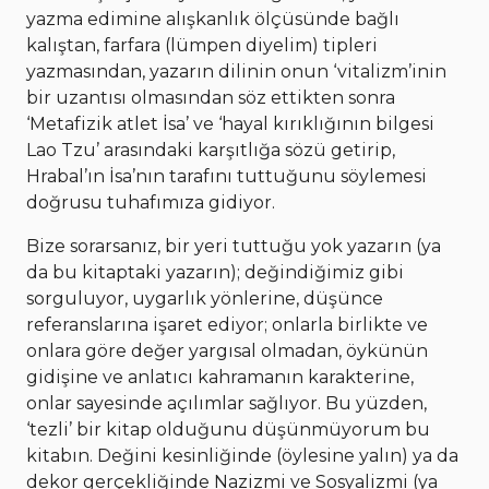
yazma edimine alışkanlık ölçüsünde bağlı
kalıştan, farfara (lümpen diyelim) tipleri
yazmasından, yazarın dilinin onun ‘vitalizm’inin
bir uzantısı olmasından söz ettikten sonra
‘Metafizik atlet İsa’ ve ‘hayal kırıklığının bilgesi
Lao Tzu’ arasındaki karşıtlığa sözü getirip,
Hrabal’ın İsa’nın tarafını tuttuğunu söylemesi
doğrusu tuhafımıza gidiyor.
Bize sorarsanız, bir yeri tuttuğu yok yazarın (ya
da bu kitaptaki yazarın); değindiğimiz gibi
sorguluyor, uygarlık yönlerine, düşünce
referanslarına işaret ediyor; onlarla birlikte ve
onlara göre değer yargısal olmadan, öykünün
gidişine ve anlatıcı kahramanın karakterine,
onlar sayesinde açılımlar sağlıyor. Bu yüzden,
‘tezli’ bir kitap olduğunu düşünmüyorum bu
kitabın. Değini kesinliğinde (öylesine yalın) ya da
dekor gerçekliğinde Nazizmi ve Sosyalizmi (ya