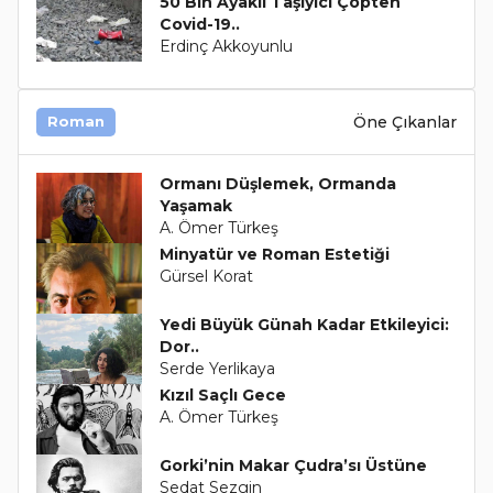
50 Bin Ayaklı Taşıyıcı Çöpten
Covid-19..
Erdinç Akkoyunlu
Öne Çıkanlar
Roman
Ormanı Düşlemek, Ormanda
Yaşamak
A. Ömer Türkeş
Minyatür ve Roman Estetiği
Gürsel Korat
Yedi Büyük Günah Kadar Etkileyici:
Dor..
Serde Yerlikaya
Kızıl Saçlı Gece
A. Ömer Türkeş
Gorki’nin Makar Çudra’sı Üstüne
Sedat Sezgin