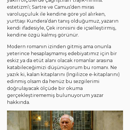
yakın ölçülerde çağrıştıran ‘trajik-nihilist
estetizm’i; Sartre ve Camus’den miras
varoluşçuluk ile kendine göre yol alırken,
yurttaşı Kundera’dan tanış olduğumuz, yazarın
kendi ifadesiyle, Çek ironisini de içselleştirmiş,
kendine özgü kalmış görünür.
Modern romanın izinden gitmiş ama onunla
yeterince hesaplaşmamış edebiyatımız için bir
eskiz ya da etüt alanı olacak romanlar arasına
katabileceğimizi düşünüyorum bu romanı. Ne
yazık ki, kalan kitaplarını (İngilizce e-kitaplarını)
edinmiş olsam da henüz bu sezgilerimi
doğrulayacak ölçüde bir okuma
gerçekleştirememiş bulunuyorum yazar
hakkında.