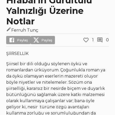
Hrabal'ın Gürültülü
Yalnızlığı Üzerine
Notlar
Ferruh Tunç
1
0
Paylaş
Paylaş
ŞİİRSELLİK
Şiirsel bir dili olduğu söylenen öykü ve
romanlardan ürküyorum. Çoğunlukla roman ya
da öykü olamayan eserlerin mazereti oluyor
böyle niyetler ve nitelemeler. Sözüm ona
şiirselliği, kararsız bir nesirde biçem ve duyarlık
bütünlüğünü sağlamak üzere katkı malzemesi
olarak kullanmaya çalışanlar var; bana öyle
geliyor ki, nesir türüne özgü avantajları
kullanma zorluğu ve sorumluluğundan da