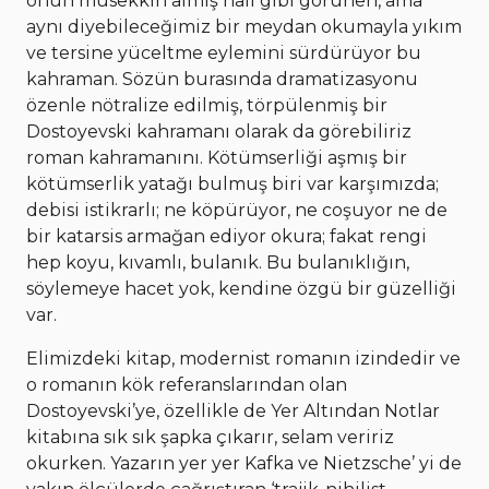
onun müsekkin almış hali gibi görünen, ama
aynı diyebileceğimiz bir meydan okumayla yıkım
ve tersine yüceltme eylemini sürdürüyor bu
kahraman. Sözün burasında dramatizasyonu
özenle nötralize edilmiş, törpülenmiş bir
Dostoyevski kahramanı olarak da görebiliriz
roman kahramanını. Kötümserliği aşmış bir
kötümserlik yatağı bulmuş biri var karşımızda;
debisi istikrarlı; ne köpürüyor, ne coşuyor ne de
bir katarsis armağan ediyor okura; fakat rengi
hep koyu, kıvamlı, bulanık. Bu bulanıklığın,
söylemeye hacet yok, kendine özgü bir güzelliği
var.
Elimizdeki kitap, modernist romanın izindedir ve
o romanın kök referanslarından olan
Dostoyevski’ye, özellikle de Yer Altından Notlar
kitabına sık sık şapka çıkarır, selam veririz
okurken. Yazarın yer yer Kafka ve Nietzsche’ yi de