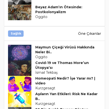
Beyaz Adam’ın Ötesinde:
Postkolonyalizm
Oggito
Öne Çıkanlar
Sağlık
Maymun Çiçeği Virüsü Hakkında
Neler Bi..
Oggito
Covid-19 ve Thomas More’un
Ütopya’sı
İsmail Tekbaş
Homeopati Nedir? İşe Yarar mı? |
video
Kurzgesagt
Aşıların Yan Etkileri: Risk Ne Kadar
B..
Kurzgesagt