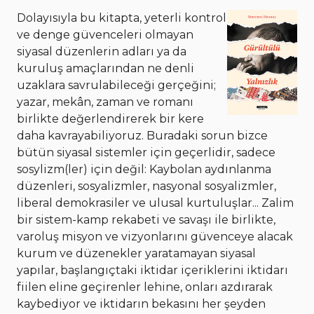
Dolayısıyla bu kitapta, yeterli kontrol
ve denge güvenceleri olmayan
siyasal düzenlerin adları ya da
kuruluş amaçlarından ne denli
uzaklara savrulabileceği gerçeğini;
yazar, mekân, zaman ve romanı
birlikte değerlendirerek bir kere
daha kavrayabiliyoruz. Buradaki sorun bizce
bütün siyasal sistemler için geçerlidir, sadece
sosylizm(ler) için değil: Kaybolan aydınlanma
düzenleri, sosyalizmler, nasyonal sosyalizmler,
liberal demokrasiler ve ulusal kurtuluşlar... Zalim
bir sistem-kamp rekabeti ve savaşı ile birlikte,
varoluş misyon ve vizyonlarını güvenceye alacak
kurum ve düzenekler yaratamayan siyasal
yapılar, başlangıçtaki iktidar içeriklerini iktidarı
fiilen eline geçirenler lehine, onları azdırarak
kaybediyor ve iktidarın bekasını her şeyden