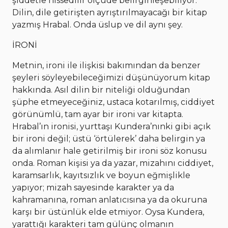
şiddetle hissedilir ölçüde belirginleşebiliyor.
Dilin, dile getirişten ayrıştırılmayacağı bir kitap
yazmış Hrabal. Onda üslup ve dil aynı şey.
İRONİ
Metnin, ironi ile ilişkisi bakımından da benzer
şeyleri söyleyebileceğimizi düşünüyorum kitap
hakkında. Asıl dilin bir niteliği olduğundan
şüphe etmeyeceğiniz, ustaca kotarılmış, ciddiyet
görünümlü, tam ayar bir ironi var kitapta.
Hrabal’ın ironisi, yurttaşı Kundera’nınki gibi açık
bir ironi değil; üstü ‘örtülerek’ daha belirgin ya
da alımlanır hale getirilmiş bir ironi söz konusu
onda. Roman kişisi ya da yazar, mizahını ciddiyet,
karamsarlık, kayıtsızlık ve boyun eğmişlikle
yapıyor; mizah sayesinde karakter ya da
kahramanına, roman anlatıcısına ya da okuruna
karşı bir üstünlük elde etmiyor. Oysa Kundera,
yarattığı karakteri tam gülünç olmanın