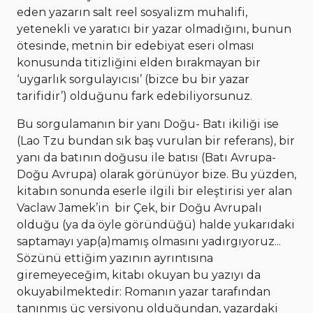
eden yazarın salt reel sosyalizm muhalifi,
yetenekli ve yaratıcı bir yazar olmadığını, bunun
ötesinde, metnin bir edebiyat eseri olması
konusunda titizliğini elden bırakmayan bir
‘uygarlık sorgulayıcısı’ (bizce bu bir yazar
tarifidir’) olduğunu fark edebiliyorsunuz.
Bu sorgulamanın bir yanı Doğu- Batı ikiliği ise
(Lao Tzu bundan sık baş vurulan bir referans), bir
yanı da batının doğusu ile batısı (Batı Avrupa-
Doğu Avrupa) olarak görünüyor bize. Bu yüzden,
kitabın sonunda eserle ilgili bir eleştirisi yer alan
Vaclaw Jamek’in bir Çek, bir Doğu Avrupalı
olduğu (ya da öyle göründüğü) halde yukarıdaki
saptamayı yap(a)mamış olmasını yadırgıyoruz...
Sözünü ettiğim yazının ayrıntısına
giremeyeceğim, kitabı okuyan bu yazıyı da
okuyabilmektedir: Romanın yazar tarafından
tanınmış üç versiyonu olduğundan, yazardaki