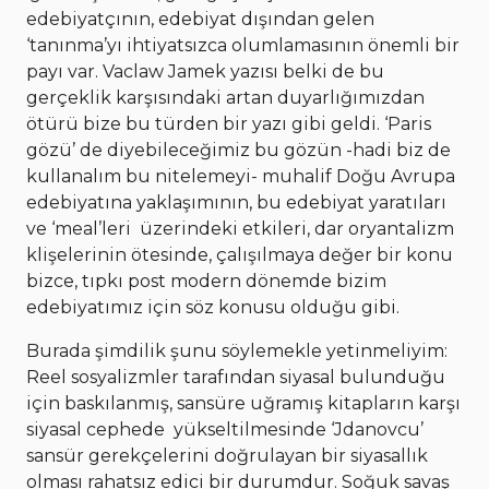
edebiyatçının, edebiyat dışından gelen
‘tanınma’yı ihtiyatsızca olumlamasının önemli bir
payı var. Vaclaw Jamek yazısı belki de bu
gerçeklik karşısındaki artan duyarlığımızdan
ötürü bize bu türden bir yazı gibi geldi. ‘Paris
gözü’ de diyebileceğimiz bu gözün -hadi biz de
kullanalım bu nitelemeyi- muhalif Doğu Avrupa
edebiyatına yaklaşımının, bu edebiyat yaratıları
ve ‘meal’leri üzerindeki etkileri, dar oryantalizm
klişelerinin ötesinde, çalışılmaya değer bir konu
bizce, tıpkı post modern dönemde bizim
edebiyatımız için söz konusu olduğu gibi.
Burada şimdilik şunu söylemekle yetinmeliyim:
Reel sosyalizmler tarafından siyasal bulunduğu
için baskılanmış, sansüre uğramış kitapların karşı
siyasal cephede yükseltilmesinde ‘Jdanovcu’
sansür gerekçelerini doğrulayan bir siyasallık
olması rahatsız edici bir durumdur. Soğuk savaş