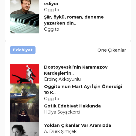
ediyor
Oggito
Şiir, öykü, roman, deneme
yazarken din..
Oggito
Öne Çıkanlar
Edebiyat
Dostoyevski’nin Karamazov
Kardeşler'in..
Erdinç Akkoyunlu
Oggito’nun Mart Ayı İçin Önerdiği
10 K..
Oggito
Gotik Edebiyat Hakkında
Hülya Soyşekerci
Yoldan Çıkanlar Var Aramızda
A. Dilek Şimşek