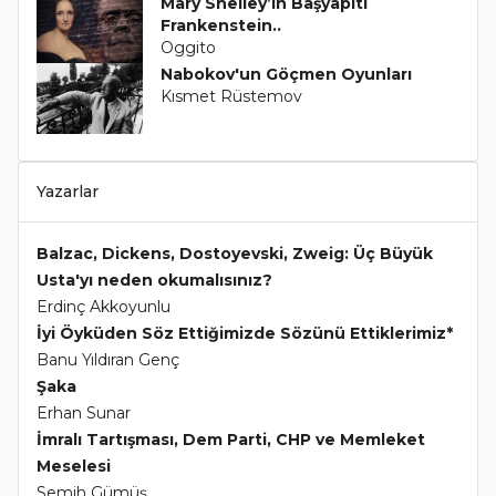
Mary Shelley’in Başyapıtı
Frankenstein..
Oggito
Nabokov'un Göçmen Oyunları
Kısmet Rüstemov
Yazarlar
Balzac, Dickens, Dostoyevski, Zweig: Üç Büyük
Usta'yı neden okumalısınız?
Erdinç Akkoyunlu
İyi Öyküden Söz Ettiğimizde Sözünü Ettiklerimiz*
Banu Yıldıran Genç
Şaka
Erhan Sunar
İmralı Tartışması, Dem Parti, CHP ve Memleket
Meselesi
Semih Gümüş