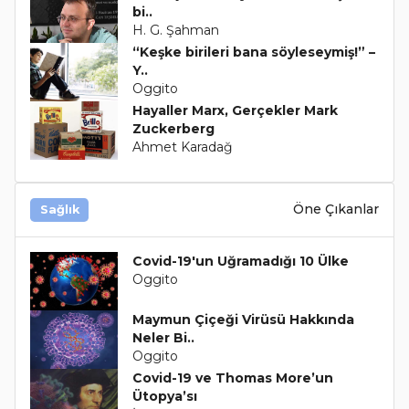
bi..
H. G. Şahman
“Keşke birileri bana söyleseymiş!” –
Y..
Oggito
Hayaller Marx, Gerçekler Mark
Zuckerberg
Ahmet Karadağ
Öne Çıkanlar
Sağlık
Covid-19'un Uğramadığı 10 Ülke
Oggito
Maymun Çiçeği Virüsü Hakkında
Neler Bi..
Oggito
Covid-19 ve Thomas More’un
Ütopya’sı