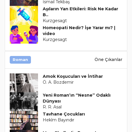
İsmail Tekbaş
Aşıların Yan Etkileri: Risk Ne Kadar
B..
Kurzgesagt
Homeopati Nedir? İşe Yarar mı? |
video
Kurzgesagt
Öne Çıkanlar
Roman
Amok Koşucuları ve İntihar
Ö. A. Bozdemir
Yeni Roman’ın “Nesne” Odaklı
Dünyası
R. R. Asal
Tavhane Çocukları
Hekîm Bayındır