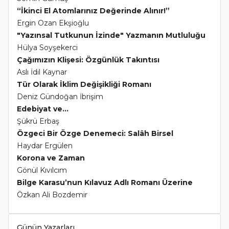
“İkinci El Atomlarınız Değerinde Alınır!”
Ergin Ozan Ekşioğlu
"Yazınsal Tutkunun İzinde" Yazmanın Mutluluğu
Hülya Soyşekerci
Çağımızın Klişesi: Özgünlük Takıntısı
Aslı İdil Kaynar
Tür Olarak İklim Değişikliği Romanı
Deniz Gündoğan İbrişim
Edebiyat ve...
Şükrü Erbaş
Özgeci Bir Özge Denemeci: Salâh Birsel
Haydar Ergülen
Korona ve Zaman
Gönül Kıvılcım
Bilge Karasu’nun Kılavuz Adlı Romanı Üzerine
Özkan Ali Bozdemir
Günün Yazarları