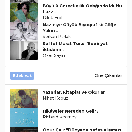
Büyülü Gerçekçilik Odağında Mutlu
Lazz..
Dilek Erol
Nazmiye Göyük Biyografisi: Göğe
Yakın ..
Serkan Parlak
Saffet Murat Tura: “Edebiyat
iktidarın..
Özer Sayın
Öne Çıkanlar
Edebiyat
Yazarlar, Kitaplar ve Okurlar
Nihat Kopuz
Hikâyeler Nereden Gelir?
Richard Kearney
Onur Çalı: "Dünyada nefes alışımızı