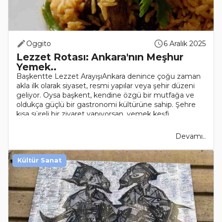
Oggito
6 Aralık 2025
Lezzet Rotası: Ankara'nın Meşhur
Yemek..
Başkentte Lezzet ArayışıAnkara denince çoğu zaman
akla ilk olarak siyaset, resmi yapılar veya şehir düzeni
geliyor. Oysa başkent, kendine özgü bir mutfağa ve
oldukça güçlü bir gastronomi kültürüne sahip. Şehre
kısa süreli bir ziyaret yapıyorsan, yemek keşfi ..
Devamı..
Kültür Sanat